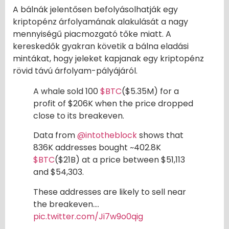
A bálnák jelentősen befolyásolhatják egy
kriptopénz árfolyamának alakulását a nagy
mennyiségű piacmozgató tőke miatt. A
kereskedők gyakran követik a bálna eladási
mintákat, hogy jeleket kapjanak egy kriptopénz
rövid távú árfolyam-pályájáról.
A whale sold 100
$BTC
($5.35M) for a
profit of $206K when the price dropped
close to its breakeven.
Data from
@intotheblock
shows that
836K addresses bought ~402.8K
$BTC
($21B) at a price between $51,113
and $54,303.
These addresses are likely to sell near
the breakeven.…
pic.twitter.com/Ji7w9o0qig