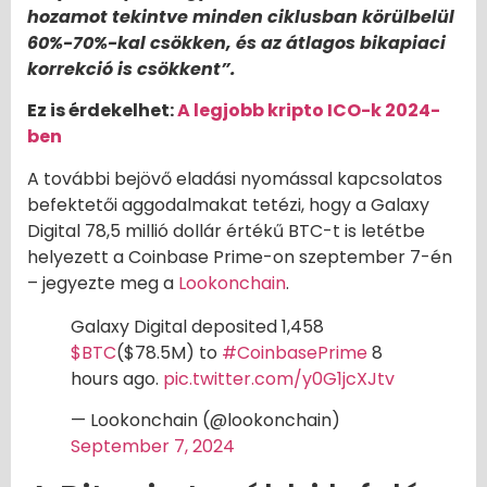
hozamot tekintve minden ciklusban körülbelül
60%-70%-kal csökken, és az átlagos bikapiaci
korrekció is csökkent”.
Ez is érdekelhet:
A legjobb kripto ICO-k 2024-
ben
A további bejövő eladási nyomással kapcsolatos
befektetői aggodalmakat tetézi, hogy a Galaxy
Digital 78,5 millió dollár értékű BTC-t is letétbe
helyezett a Coinbase Prime-on szeptember 7-én
– jegyezte meg a
Lookonchain
.
Galaxy Digital deposited 1,458
$BTC
($78.5M) to
#CoinbasePrime
8
hours ago.
pic.twitter.com/y0G1jcXJtv
— Lookonchain (@lookonchain)
September 7, 2024