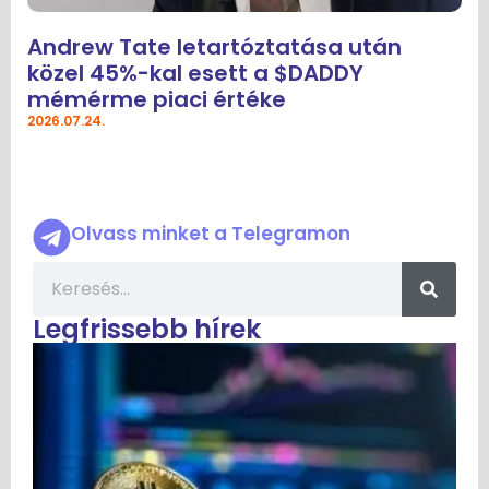
Andrew Tate letartóztatása után
közel 45%-kal esett a $DADDY
mémérme piaci értéke
2026.07.24.
Olvass minket a Telegramon
Legfrissebb hírek