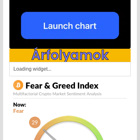
Árfolyamok