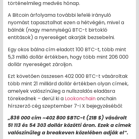
történelmileg medvés hónap.
A Bitcoin árfolyama további lefelé irányuló
nyomást tapasztalhat ezen a hétvégén, mivel a
bálnák (nagy mennyiségű BTC-t birtokló
entitások) a nyereséget akarják bezsebelni.
Egy okos bálna cím eladott 100 BTC-t, több mint
5,3 millió dollár értékben, hogy több mint 206 000
dollár nyereséget zároljon.
Ezt követően összesen 402 000 BTC-t vásároltak
több mint 21 milliárd dollár értékben olyan címek,
amelyek valószínűleg a nullszaldós eladásra
törekednek – derül ki a
Lookonchain
onchain
hírszerző cég szeptember 7-i X bejegyzéséből:
„836 000 cím ~402 800 $BTC-t (21B $) vásárolt
51 113 és 54 303 dollár közötti áron. Ezek a címek
valószínűleg a breakeven közelében adják el”.