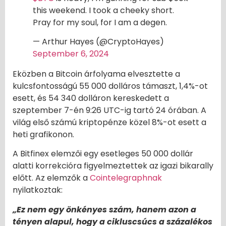
this weekend. I took a cheeky short.
Pray for my soul, for I am a degen.
— Arthur Hayes (@CryptoHayes)
September 6, 2024
Eközben a Bitcoin árfolyama elvesztette a
kulcsfontosságú 55 000 dolláros támaszt, 1,4%-ot
esett, és 54 340 dolláron kereskedett a
szeptember 7-én 9:26 UTC-ig tartó 24 órában. A
világ első számú kriptopénze közel 8%-ot esett a
heti grafikonon.
A Bitfinex elemzői egy esetleges 50 000 dollár
alatti korrekcióra figyelmeztettek az igazi bikarally
előtt. Az elemzők a
Cointelegraphnak
nyilatkoztak:
„Ez nem egy önkényes szám, hanem azon a
tényen alapul, hogy a cikluscsúcs a százalékos