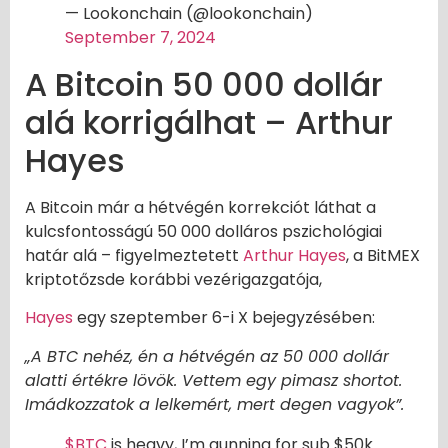
— Lookonchain (@lookonchain)
September 7, 2024
A Bitcoin 50 000 dollár
alá korrigálhat – Arthur
Hayes
A Bitcoin már a hétvégén korrekciót láthat a
kulcsfontosságú 50 000 dolláros pszichológiai
határ alá – figyelmeztetett
Arthur Hayes
, a BitMEX
kriptotőzsde korábbi vezérigazgatója,
Hayes
egy szeptember 6-i X bejegyzésében:
„A BTC nehéz, én a hétvégén az 50 000 dollár
alatti értékre lövök. Vettem egy pimasz shortot.
Imádkozzatok a lelkemért, mert degen vagyok”.
$BTC
is heavy, I’m gunning for sub $50k