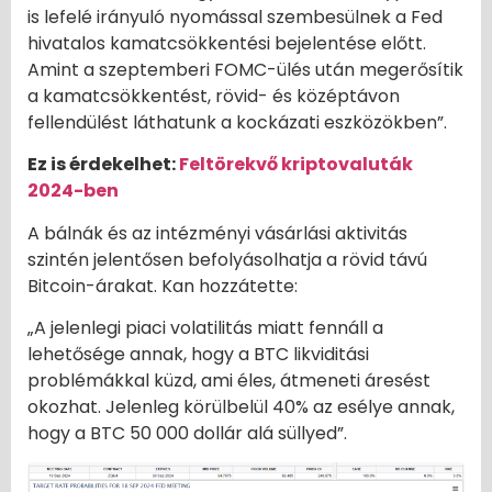
is lefelé irányuló nyomással szembesülnek a Fed
hivatalos kamatcsökkentési bejelentése előtt.
Amint a szeptemberi FOMC-ülés után megerősítik
a kamatcsökkentést, rövid- és középtávon
fellendülést láthatunk a kockázati eszközökben”.
Ez is érdekelhet:
Feltörekvő kriptovaluták
2024-ben
A bálnák és az intézményi vásárlási aktivitás
szintén jelentősen befolyásolhatja a rövid távú
Bitcoin-árakat. Kan hozzátette:
„A jelenlegi piaci volatilitás miatt fennáll a
lehetősége annak, hogy a BTC likviditási
problémákkal küzd, ami éles, átmeneti áresést
okozhat. Jelenleg körülbelül 40% az esélye annak,
hogy a BTC 50 000 dollár alá süllyed”.