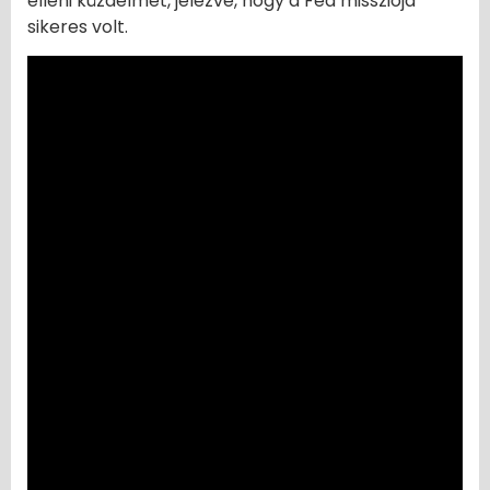
elleni küzdelmet, jelezve, hogy a Fed missziója
sikeres volt.