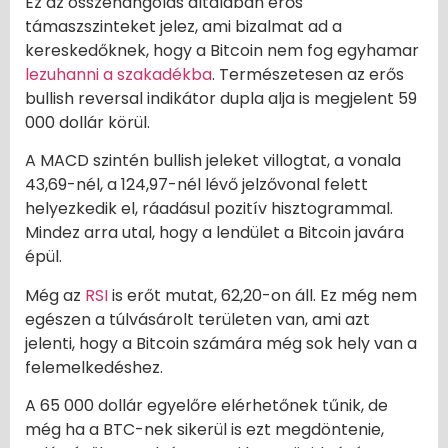
Ez az összehangolás általában erős
támaszszinteket jelez, ami bizalmat ad a
kereskedőknek, hogy a Bitcoin nem fog egyhamar
lezuhanni a szakadékba
. Természetesen az erős
bullish reversal indikátor dupla alja is megjelent 59
000 dollár körül.
A MACD szintén bullish jeleket villogtat, a vonala
43,69-nél, a 124,97-nél lévő jelzővonal felett
helyezkedik el, ráadásul pozitív hisztogrammal.
Mindez arra utal, hogy a lendület a Bitcoin javára
épül.
Még az
RSI
is erőt mutat, 62,20-on áll. Ez még nem
egészen a túlvásárolt területen van, ami azt
jelenti, hogy a Bitcoin számára még sok hely van a
felemelkedéshez.
A 65 000 dollár egyelőre elérhetőnek tűnik, de
még ha a BTC-nek sikerül is ezt megdöntenie,