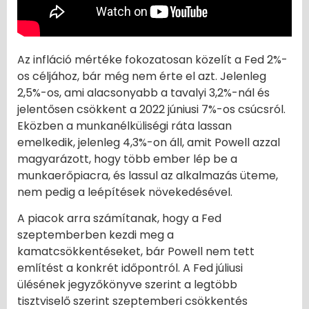
Az infláció mértéke fokozatosan közelít a Fed 2%-
os céljához, bár még nem érte el azt. Jelenleg
2,5%-os, ami alacsonyabb a tavalyi 3,2%-nál és
jelentősen csökkent a 2022 júniusi 7%-os csúcsról.
Eközben a munkanélküliségi ráta lassan
emelkedik, jelenleg 4,3%-on áll, amit Powell azzal
magyarázott, hogy több ember lép be a
munkaerőpiacra, és lassul az alkalmazás üteme,
nem pedig a leépítések növekedésével.
A piacok arra számítanak, hogy a Fed
szeptemberben kezdi meg a
kamatcsökkentéseket, bár Powell nem tett
említést a konkrét időpontról. A Fed júliusi
ülésének jegyzőkönyve szerint a legtöbb
tisztviselő szerint szeptemberi csökkentés