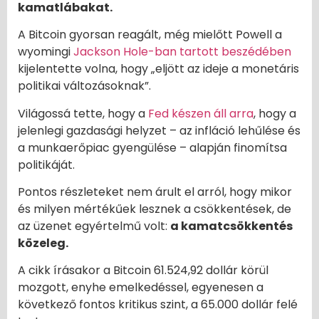
kamatlábakat.
A Bitcoin gyorsan reagált, még mielőtt Powell a
wyomingi
Jackson Hole-ban tartott beszédében
kijelentette volna, hogy „eljött az ideje a monetáris
politikai változásoknak”.
Világossá tette, hogy a
Fed készen áll arra
, hogy a
jelenlegi gazdasági helyzet – az infláció lehűlése és
a munkaerőpiac gyengülése – alapján finomítsa
politikáját.
Pontos részleteket nem árult el arról, hogy mikor
és milyen mértékűek lesznek a csökkentések, de
az üzenet egyértelmű volt:
a kamatcsökkentés
közeleg.
A cikk írásakor a Bitcoin 61.524,92 dollár körül
mozgott, enyhe emelkedéssel, egyenesen a
következő fontos kritikus szint, a 65.000 dollár felé