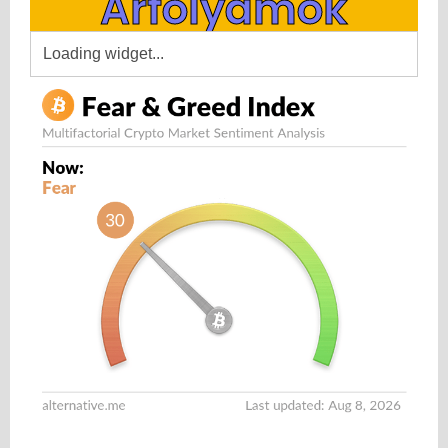
Árfolyamok