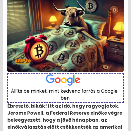
Állíts be minket, mint kedvenc forrás a Google-
ben.
Ébresztő, bikák! Itt az idő, hogy ragyogjatok.
Jerome Powell, a Federal Reserve elnöke végre
beleegyezett, hogy a jövő hónapban, az
elnökválasztás előtt csökkentsék az amerikai