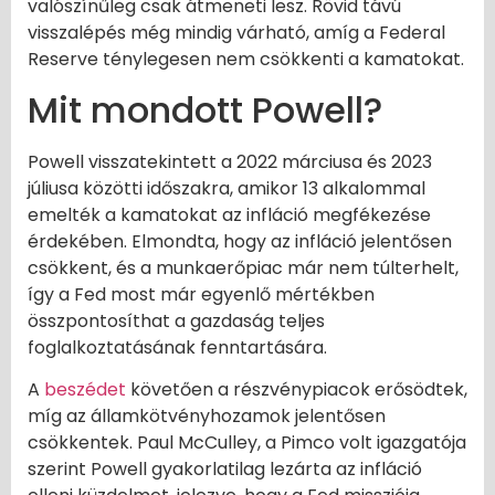
valószínűleg csak átmeneti lesz. Rövid távú
visszalépés még mindig várható, amíg a Federal
Reserve ténylegesen nem csökkenti a kamatokat.
Mit mondott Powell?
Powell visszatekintett a 2022 márciusa és 2023
júliusa közötti időszakra, amikor 13 alkalommal
emelték a kamatokat az infláció megfékezése
érdekében. Elmondta, hogy az infláció jelentősen
csökkent, és a munkaerőpiac már nem túlterhelt,
így a Fed most már egyenlő mértékben
összpontosíthat a gazdaság teljes
foglalkoztatásának fenntartására.
A
beszédet
követően a részvénypiacok erősödtek,
míg az államkötvényhozamok jelentősen
csökkentek. Paul McCulley, a Pimco volt igazgatója
szerint Powell gyakorlatilag lezárta az infláció