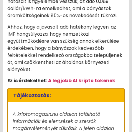
hatásait is figyelembe vesszük, az adó 0,089
dollár/kWh-ra emelkedhet, ami a bányászok
áramköltségeinek 85%-os növekedését tükrözi.
Ahhoz, hogy a javasolt adó hatékony legyen, az
IMF hangsúlyozza, hogy nemzetközi
együttműködésre van szükség annak elkerülése
érdekében, hogy a bányászok kedvezőbb
feltételekkel rendelkező országokba települjenek
át, ami csökkentheti az általános környezeti
előnyöket.
Ez is érdekelhet:
A legjobb AI kripto tokenek
Tájékoztatás:
A kriptomagazin.hu oldalon található
információk és elemzések a szerzők
magánvéleményét tükrözik. A jelen oldalon