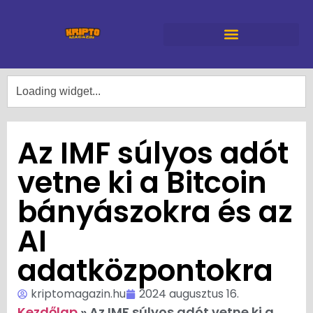
Az IMF súlyos adót
vetne ki a Bitcoin
bányászokra és az
AI
adatközpontokra
kriptomagazin.hu
2024 augusztus 16.
Kezdőlap
»
Az IMF súlyos adót vetne ki a