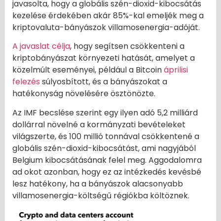
javasolta, hogy a globális szén-dioxid-kibocsátás
kezelése érdekében akár 85%-kal emeljék meg a
kriptovaluta-bányászok villamosenergia-adóját.
A javaslat célja
, hogy segítsen csökkenteni a
kriptobányászat környezeti hatását, amelyet a
közelmúlt eseményei, például a Bitcoin
áprilisi
felezés
súlyosbított, és a bányászokat a
hatékonyság növelésére ösztönözte.
Az IMF becslése szerint egy ilyen adó 5,2 milliárd
dollárral növelné a kormányzati bevételeket
világszerte, és 100 millió tonnával csökkentené a
globális szén-dioxid-kibocsátást, ami nagyjából
Belgium kibocsátásának felel meg. Aggodalomra
ad okot azonban, hogy ez az intézkedés kevésbé
lesz hatékony, ha a bányászok alacsonyabb
villamosenergia-költségű régiókba költöznek.