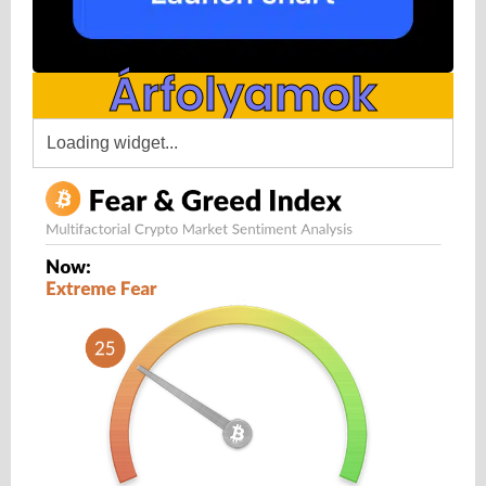
Árfolyamok