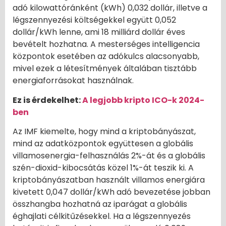
adó kilowattóránként (kWh) 0,032 dollár, illetve a
légszennyezési költségekkel együtt 0,052
dollár/kWh lenne, ami 18 milliárd dollár éves
bevételt hozhatna. A mesterséges intelligencia
központok esetében az adókulcs alacsonyabb,
mivel ezek a létesítmények általában tisztább
energiaforrásokat használnak.
Ez is érdekelhet:
A legjobb kripto ICO-k 2024-
ben
Az IMF kiemelte, hogy mind a kriptobányászat,
mind az adatközpontok együttesen a globális
villamosenergia-felhasználás 2%-át és a globális
szén-dioxid-kibocsátás közel 1%-át teszik ki. A
kriptobányászatban használt villamos energiára
kivetett 0,047 dollár/kWh adó bevezetése jobban
összhangba hozhatná az iparágat a globális
éghajlati célkitűzésekkel. Ha a légszennyezés