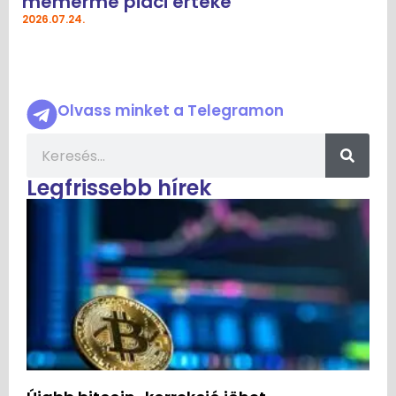
mémérme piaci értéke
2026.07.24.
Olvass minket a Telegramon
Legfrissebb hírek