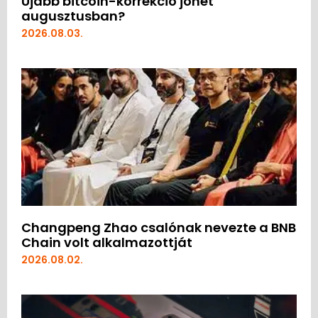
Újabb bitcoin-korrekció jöhet
augusztusban?
2026.08.03.
Changpeng Zhao csalónak nevezte a BNB
Chain volt alkalmazottját
2026.08.02.