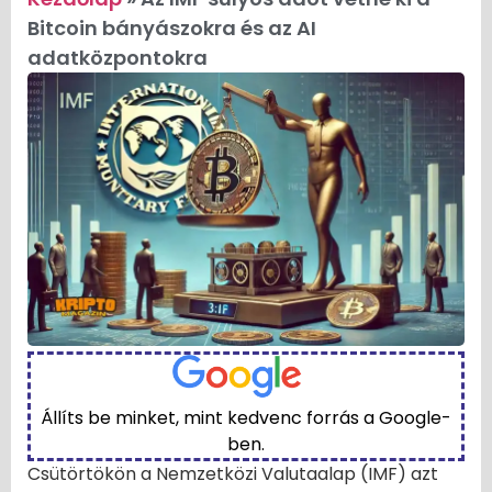
Bitcoin bányászokra és az AI
adatközpontokra
Állíts be minket, mint kedvenc forrás a Google-
ben.
Csütörtökön a Nemzetközi Valutaalap (IMF) azt