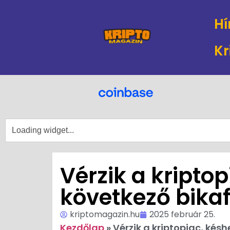
Hí
Kr
Vérzik a kriptop
következő bika
kriptomagazin.hu
2025 február 25.
Kezdőlap
»
Vérzik a kriptopiac, kés