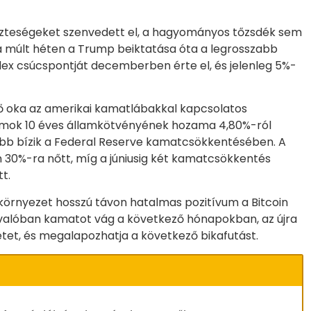
eszteségeket szenvedett el, a hagyományos tőzsdék sem
a múlt héten a Trump beiktatása óta a legrosszabb
dex csúcspontját decemberben érte el, és jelenleg 5%-
fő oka az amerikai kamatlábakkal kapcsolatos
lamok 10 éves államkötvényének hozama 4,80%-ról
nkább bízik a Federal Reserve kamatcsökkentésében. A
 30%-ra nőtt, míg a júniusig két kamatcsökkentés
t.
környezet hosszú távon hatalmas pozitívum a Bitcoin
valóban kamatot vág a következő hónapokban, az újra
letet, és megalapozhatja a következő bikafutást.