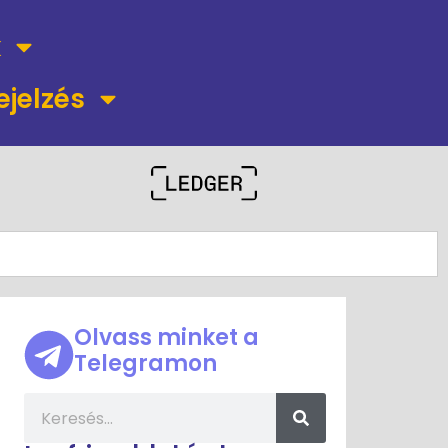
k
ejelzés
Olvass minket a
Telegramon