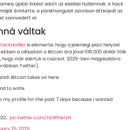
 amely újabb lökést adott az eladási hullámnak. A hack
áját érintette, a pánikhangulat azonban átterjedt az
ést szenvedett el.
anná váltak
StackHodler
is elismerte, hogy a jelenlegi piaci helyzet
 ebben a ciklusban a Bitcoin ára jóval 108 000 dollár fölé
nni, hogy már elértük a csúcsot. 2025-ben magasabbra
orábban Twitter).
ish Bitcoin takes on here.
nd to write.
to my profile for the past 7 days because I wanted
2022…
pic.twitter.com/HL1B1hersN
uary 25, 2025