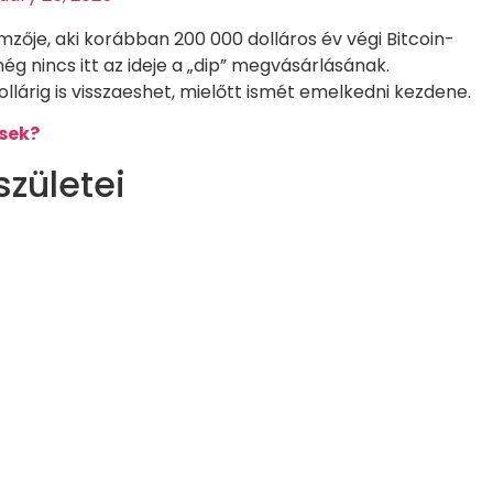
zője, aki korábban 200 000 dolláros év végi Bitcoin-
még nincs itt az ideje a „dip” megvásárlásának.
llárig is visszaeshet, mielőtt ismét emelkedni kezdene.
ssek?
születei