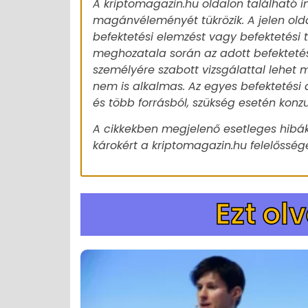
A kriptomagazin.hu oldalon található i
magánvéleményét tükrözik. A jelen old
befektetési elemzést vagy befektetési
meghozatala során az adott befekteté
személyére szabott vizsgálattal lehet m
nem is alkalmas. Az egyes befektetési 
és több forrásból, szükség esetén konz
A cikkekben megjelenő esetleges hibák
károkért a kriptomagazin.hu felelőssége
Ezt ol