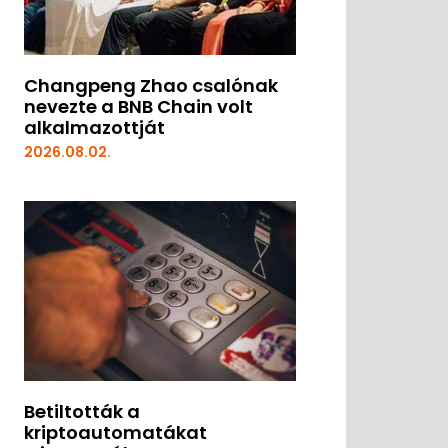
Changpeng Zhao csalónak
nevezte a BNB Chain volt
alkalmazottját
2026.08.02.
Betiltották a
kriptoautomatákat