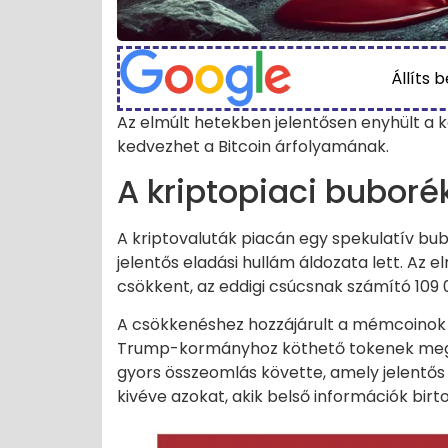
Állíts 
Az elmúlt hetekben jelentősen enyhült a 
kedvezhet a Bitcoin árfolyamának.
A kriptopiaci buboré
A kriptovaluták piacán egy spekulatív bub
jelentős eladási hullám áldozata lett. Az 
csökkent, az eddigi csúcsnak számító 109 
A csökkenéshez hozzájárult a mémcoinok k
Trump-kormányhoz köthető tokenek megje
gyors összeomlás követte, amely jelentő
kivéve azokat, akik belső információk birt