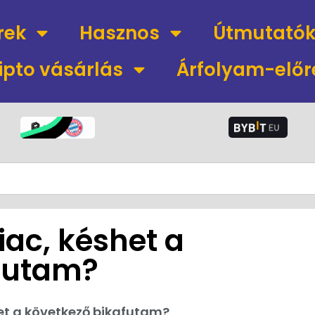
rek
Hasznos
Útmutató
ipto vásárlás
Árfolyam-előr
iac, késhet a
futam?
het a következő bikafutam?