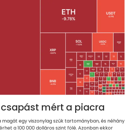
 csapást mért a piacra
ta magát egy viszonylag szűk tartományban, és néhány
rhet a 100 000 dolláros szint fölé. Azonban ekkor