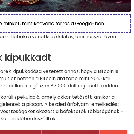
be minket, mint kedvenc forrás a Google-ben.
kamatlábakra vonatkozó kilátás, ami hosszú távon
k kipukkadt
orék kipukkadása vezetett ahhoz, hogy a Bitcoin is
elmúlt öt hétben a Bitcoin ára több mint 20%-kal
000 dollárról egészen 87 000 dollárig esett kedden.
örüli spekuláció, amely akkor tetőzött, amikor a
lentek a piacon. A kezdeti árfolyam-emelkedést
s veszteségeket okozott a befektetők többségének –
okában időben kiszálltak.