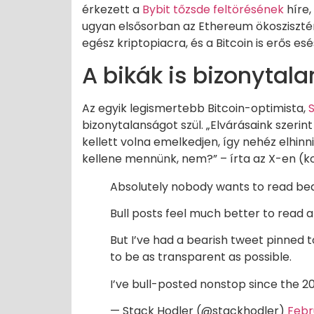
érkezett a
Bybit tőzsde feltörésének
híre,
ugyan elsősorban az Ethereum ökoszisztém
egész kriptopiacra, és a Bitcoin is erős es
A bikák is bizonytal
Az egyik legismertebb Bitcoin-optimista,
bizonytalanságot szül. „Elvárásaink szerint
kellett volna emelkedjen, így nehéz elhi
kellene mennünk, nem?” – írta az X-en (k
Absolutely nobody wants to read bear
Bull posts feel much better to read a
But I’ve had a bearish tweet pinned 
to be as transparent as possible.
I’ve bull-posted nonstop since the 
— Stack Hodler (@stackhodler)
Febr