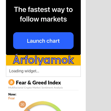
Árfolyamok