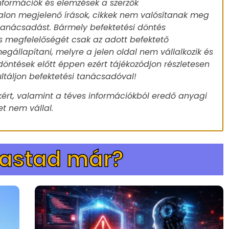
nformációk és elemzések a szerzők
alon megjelenő írások, cikkek nem valósítanak meg
 tanácsadást. Bármely befektetési döntés
s megfelelőségét csak az adott befektető
egállapítani, melyre a jelen oldal nem vállalkozik és
döntések előtt éppen ezért tájékozódjon részletesen
ultáljon befektetési tanácsadóval!
ért, valamint a téves információkból eredő anyagi
t nem vállal.
vastad már?