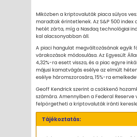
Miközben a kriptovaluták piaca súlyos v
maradtak érintetlenek. Az S&P 500 index 
hetét zárta, míg a Nasdaq technológiai in
kal alacsonyabban áll.
A piaci hangulat megváltozásának egyik 
várakozások módosulása. Az Egyesült Ál
4,32%-ra esett vissza, és a piac egyre i
májusi kamatvágás esélye az elmúlt héten
esélye háromszorosára, 15%-ra emelkedet
Geoff Kendrick szerint a csökkenő hozam
számára. Amennyiben a Federal Reserve 
felpörgetheti a kriptovaluták iránti keres
Tájékoztatás: