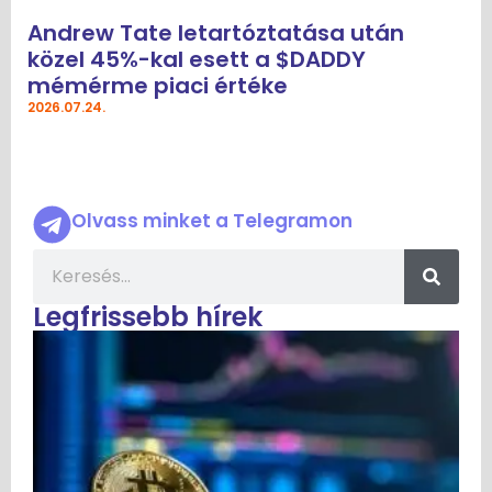
Andrew Tate letartóztatása után
közel 45%-kal esett a $DADDY
mémérme piaci értéke
2026.07.24.
Olvass minket a Telegramon
Legfrissebb hírek