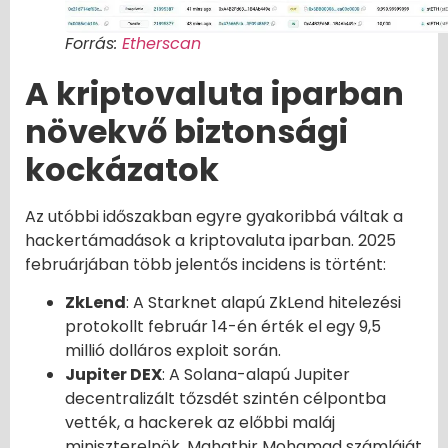
Forrás:
Etherscan
A kriptovaluta iparban
növekvő biztonsági
kockázatok
Az utóbbi időszakban egyre gyakoribbá váltak a
hackertámadások a kriptovaluta iparban. 2025
februárjában több jelentős incidens is történt:
ZkLend
: A Starknet alapú ZkLend hitelezési
protokollt február 14-én érték el egy 9,5
millió dolláros exploit során.
Jupiter DEX
: A Solana-alapú Jupiter
decentralizált tőzsdét szintén célpontba
vették, a hackerek az előbbi maláj
miniszterelnök, Mahathir Mohamad számláját