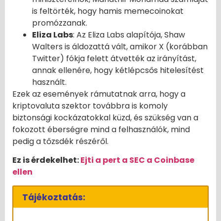
is feltörték, hogy hamis memecoinokat
promózzanak.
Eliza Labs
: Az Eliza Labs alapítója, Shaw
Walters is áldozattá vált, amikor X (korábban
Twitter) fókja felett átvették az irányítást,
annak ellenére, hogy kétlépcsős hitelesítést
használt.
Ezek az események rámutatnak arra, hogy a
kriptovaluta szektor továbbra is komoly
biztonsági kockázatokkal küzd, és szükség van a
fokozott éberségre mind a felhasználók, mind
pedig a tőzsdék részéről.
Ez is érdekelhet:
Ejti a pert a SEC a Coinbase
ellen
Tájékoztatás: