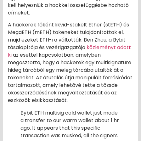
kell helyezniük a hackkel összefüggésbe hozható
címeket.
A hackerek főként likvid-stakelt Ether (stETH) és
MegaETH (mETH) tokeneket tulajdonítottak el,
majd ezeket ETH-ra váltották. Ben Zhou, a Bybit
tásalapítója és vezérigazgatója
közleményt adott
ki
az esettel kapcsolatban, amelyben
megosztotta, hogy a hackerek egy multisignature
hideg tárcából egy meleg tárcába utalták át a
tokeneket. Az átutalás útja manipulált forráskódot
tartalmazott, amely lehetővé tette a tőzsde
okosszerződésének megváltoztatását és az
eszközök elsikkasztását.
Bybit ETH multisig cold wallet just made
a transfer to our warm wallet about 1 hr
ago. It appears that this specific
transaction was musked, all the signers