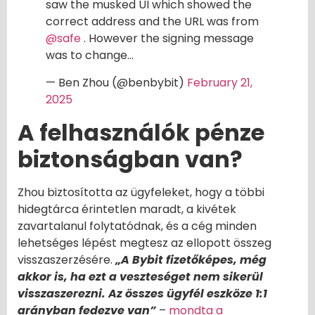
saw the musked UI which showed the
correct address and the URL was from
@safe
. However the signing message
was to change…
— Ben Zhou (@benbybit)
February 21,
2025
A felhasználók pénze
biztonságban van?
Zhou biztosította az ügyfeleket, hogy a többi
hidegtárca érintetlen maradt, a kivétek
zavartalanul folytatódnak, és a cég minden
lehetséges lépést megtesz az ellopott összeg
visszaszerzésére.
„A Bybit fizetőképes, még
akkor is, ha ezt a veszteséget nem sikerül
visszaszerezni. Az összes ügyfél eszköze 1:1
arányban fedezve van”
–
mondta a