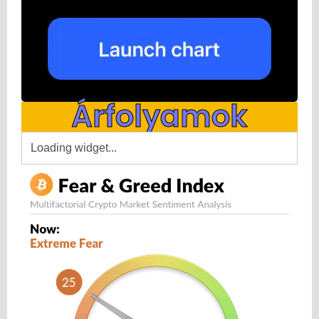
Árfolyamok