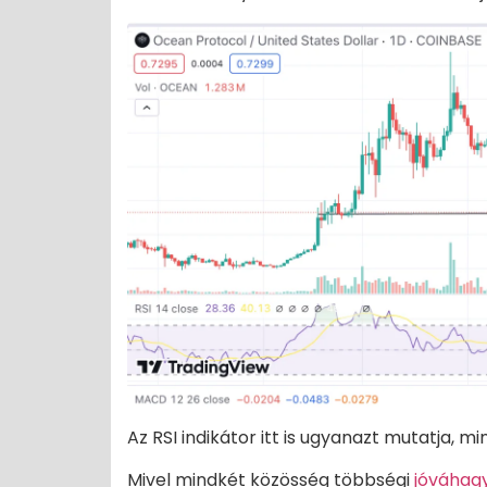
Az RSI indikátor itt is ugyanazt mutatja, m
Mivel mindkét közösség többségi
jóváhag