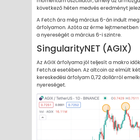
momentum oszcillátor, amely az ármozgás
következő héten medvés eredményt jelez, a
A Fetch ára még március 6-án indult meg 
árfolyamon. Azóta az érme lejtmenetben va
a nyereségét a március 6-i szintre.
SingularityNET (AGIX)
Az AGIX árfolyama jól teljesít a makro idő
Fetch.ai esetében. Az altcoin az elmúlt k
kereskedési árfolyam 0,72 dollárról emelke
nyereséget.