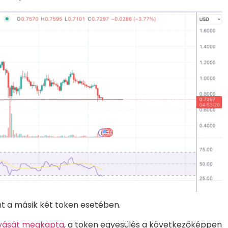
int a másik két token esetében.
yását megkapta
, a token egyesülés a következőképpen