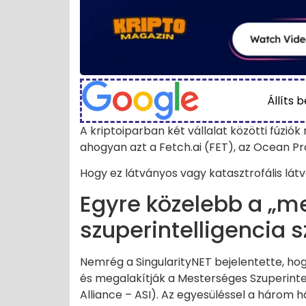
Állíts 
A kriptoiparban két vállalat közötti fúziók
ahogyan azt a Fetch.ai (FET), az Ocean Pr
Hogy ez látványos vagy katasztrofális lát
Egyre közelebb a „m
szuperintelligencia s
Nemrég a SingularityNET bejelentette, hog
és megalakítják a Mesterséges Szuperintell
Alliance – ASI). Az egyesüléssel a három 