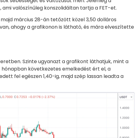
ok sebességét és változását méri. Jelenleg a
mi valószínűleg konszolidáltan tartja a FET-et.
majd március 28-án tetőzött közel 3,50 dolláros
n, ahogy a grafikonon is látható, és mára elveszítette
keretben. Szinte ugyanazt a grafikont láthatjuk, mint a
ét hónapban következetes emelkedést ért el, a
dett fel egészen 1,40-ig, majd szép lassan leadta a