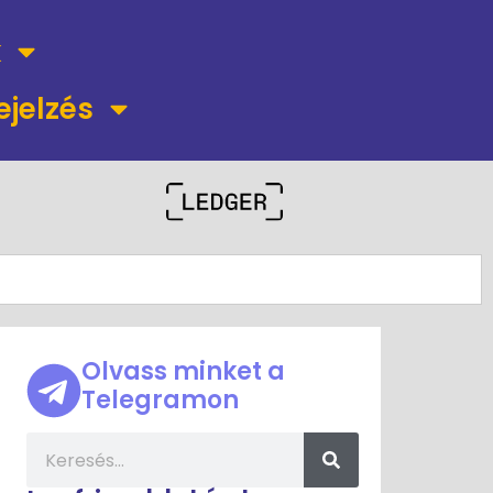
k
ejelzés
Olvass minket a
Telegramon