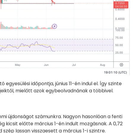
gyesülési időpontja, június 11-én indul el. Így szinte
eiktől, mielőtt azok egybeolvadnának a többivel.
i újdonságot számunkra. Nagyon hasonlóan a fenti
g kicsit előtte március 1-én indult mozgásnak. A 0,72
d szép lassan visszaesett a március 1-i szintre.