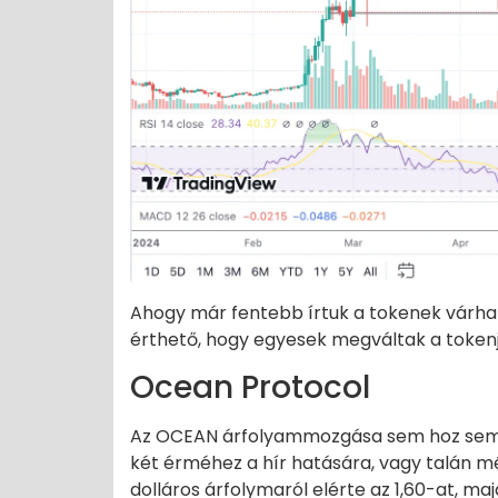
Ahogy már fentebb írtuk a tokenek várható e
érthető, hogy egyesek megváltak a tokenj
Ocean Protocol
Az OCEAN árfolyammozgása sem hoz semm
két érméhez a hír hatására, vagy talán mé
dolláros árfolymaról elérte az 1,60-at, maj