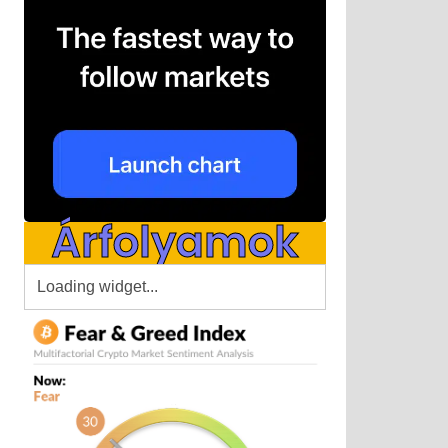
Árfolyamok