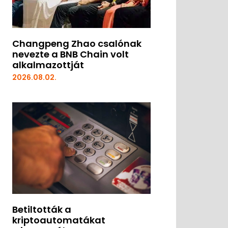
Changpeng Zhao csalónak
nevezte a BNB Chain volt
alkalmazottját
2026.08.02.
Betiltották a
kriptoautomatákat