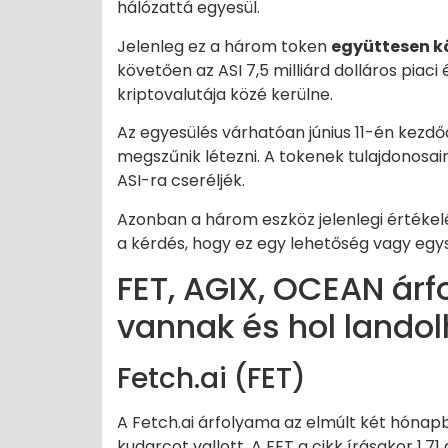
hálózattá egyesül.
Jelenleg ez a három token
együttesen kör
követően az ASI 7,5 milliárd dolláros piaci
kriptovalutája közé kerülne.
Az egyesülés várhatóan június 11-én kezdőd
megszűnik létezni. A tokenek tulajdonosain
ASI-ra cseréljék.
Azonban a három eszköz jelenlegi értékelé
a kérdés, hogy ez egy lehetőség vagy egys
FET, AGIX, OCEAN árf
vannak és hol lando
Fetch.ai (FET)
A Fetch.ai árfolyama az elmúlt két hónapb
kudarcot vallott. A FET a cikk írásakor 1,71