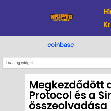
Hí
Kr
Megkezdődött a
Protocol és a S
összeolvadása