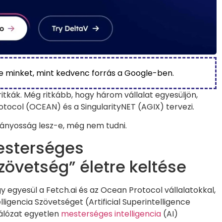
be minket, mint kedvenc forrás a Google-ben.
 ritkák. Még ritkább, hogy három vállalat egyesüljön,
otocol (OCEAN) és a SingularityNET (AGIX) tervezi.
ványosság lesz-e, még nem tudni.
esterséges
zövetség” életre keltése
y egyesül a Fetch.ai és az Ocean Protocol vállalatokkal,
igencia Szövetséget (Artificial Superintelligence
hálózat egyetlen
mesterséges intelligencia
(AI)