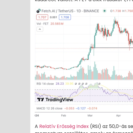
A
Relatív Erősség Index
(RSI) az 50,0-ás s