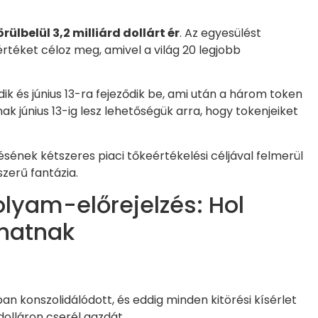
ülbelül 3,2 milliárd dollárt ér
. Az egyesülést
 értéket céloz meg, amivel a világ 20 legjobb
ik és június 13-ra fejeződik be, ami után a három token
ak június 13-ig lesz lehetőségük arra, hogy tokenjeiket
sének kétszeres piaci tőkeértékelési céljával felmerül
zerű fantázia.
olyam-előrejelzés: Hol
lhatnak
an konszolidálódott, és eddig minden kitörési kísérlet
 dolláron cserél gazdát.