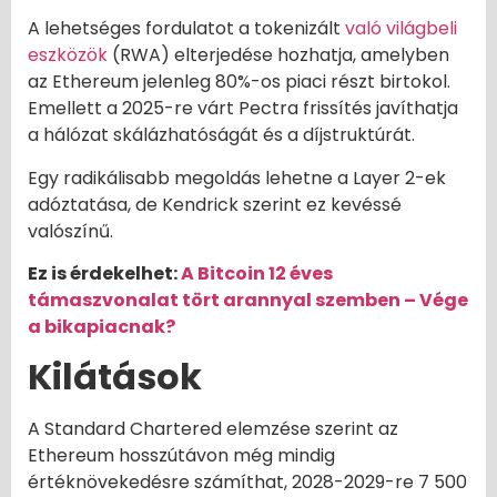
A lehetséges fordulatot a tokenizált
való világbeli
eszközök
(RWA) elterjedése hozhatja, amelyben
az Ethereum jelenleg 80%-os piaci részt birtokol.
Emellett a 2025-re várt Pectra frissítés javíthatja
a hálózat skálázhatóságát és a díjstruktúrát.
Egy radikálisabb megoldás lehetne a Layer 2-ek
adóztatása, de Kendrick szerint ez kevéssé
valószínű.
Ez is érdekelhet:
A Bitcoin 12 éves
támaszvonalat tört arannyal szemben – Vége
a bikapiacnak?
Kilátások
A Standard Chartered elemzése szerint az
Ethereum hosszútávon még mindig
értéknövekedésre számíthat, 2028-2029-re 7 500