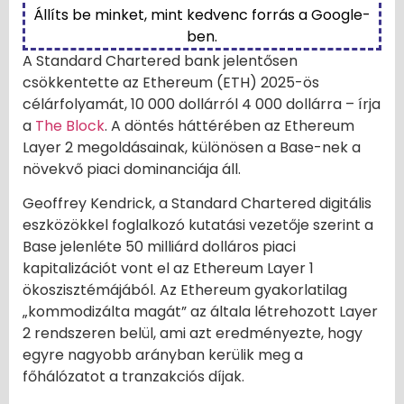
Állíts be minket, mint kedvenc forrás a Google-
ben.
A Standard Chartered bank jelentősen
csökkentette az Ethereum (ETH) 2025-ös
célárfolyamát, 10 000 dollárról 4 000 dollárra – írja
a
The Block
. A döntés háttérében az Ethereum
Layer 2 megoldásainak, különösen a Base-nek a
növekvő piaci dominanciája áll.
Geoffrey Kendrick, a Standard Chartered digitális
eszközökkel foglalkozó kutatási vezetője szerint a
Base jelenléte 50 milliárd dolláros piaci
kapitalizációt vont el az Ethereum Layer 1
ökoszisztémájából. Az Ethereum gyakorlatilag
„kommodizálta magát” az általa létrehozott Layer
2 rendszeren belül, ami azt eredményezte, hogy
egyre nagyobb arányban kerülik meg a
főhálózatot a tranzakciós díjak.