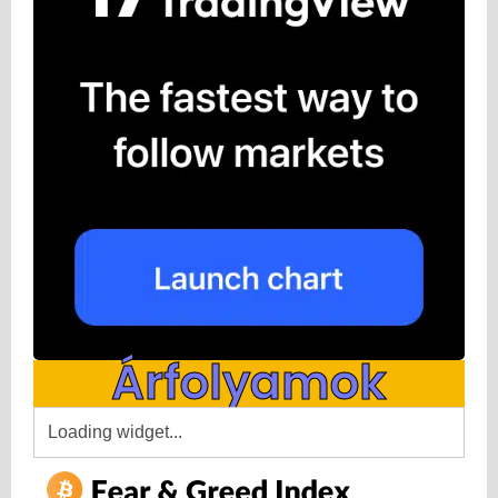
Árfolyamok