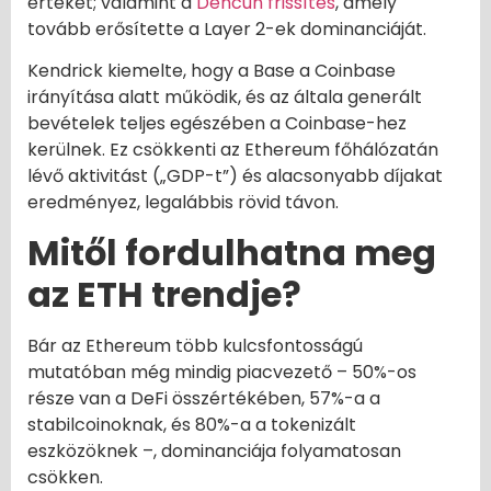
értéket; valamint a
Dencun frissítés
, amely
tovább erősítette a Layer 2-ek dominanciáját.
Kendrick kiemelte, hogy a Base a Coinbase
irányítása alatt működik, és az általa generált
bevételek teljes egészében a Coinbase-hez
kerülnek. Ez csökkenti az Ethereum főhálózatán
lévő aktivitást („GDP-t”) és alacsonyabb díjakat
eredményez, legalábbis rövid távon.
Mitől fordulhatna meg
az ETH trendje?
Bár az Ethereum több kulcsfontosságú
mutatóban még mindig piacvezető – 50%-os
része van a DeFi összértékében, 57%-a a
stabilcoinoknak, és 80%-a a tokenizált
eszközöknek –, dominanciája folyamatosan
csökken.