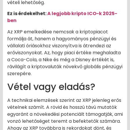
vételi lehetőség.
Ez is érdekelhet:
A legjobb kripto ICO-k 2025-
ben
Az XRP emelkedése nemcsak a kriptopiacot
formálja át, hanem a hagyományos pénzügyi és
vállalati óriásokhoz viszonyítva is átrendezi az
erőviszonyokat. Az, hogy piaci értéke meghaladta
a Coca-Cola, a Nike és még a Disney értékét is,
rávilágít a kriptovaluták növekvő globális pénzügyi
szerepére.
Vétel vagy eladás?
A technikai elemzések szerint az XRP jelenleg erős
vételnek számít. A rövid és hosszú távú mutatók
egyaránt a növekedési potenciált támogatják, ami
vonzó lehetőséget teremt a befektetők számára.
Ahogy az XRP továbbra is rekordokat dönt, és