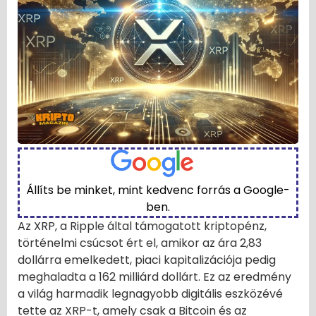
Állíts be minket, mint kedvenc forrás a Google-
ben.
Az XRP, a Ripple által támogatott kriptopénz,
történelmi csúcsot ért el, amikor az ára 2,83
dollárra emelkedett, piaci kapitalizációja pedig
meghaladta a 162 milliárd dollárt. Ez az eredmény
a világ harmadik legnagyobb digitális eszközévé
tette az XRP-t, amely csak a Bitcoin és az