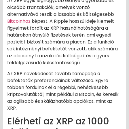
Az XRP egyik legnagyobb előnye a gyorsabb és
olcsóbb tranzakciók, amelyek vonzó
alternatívává teszik a lassabb és költségesebb
Bitcoinhoz
képest. A Ripple hosszú ideje kiemelt
figyelmet fordít az XRP használhatóságára a
határokon átnyúló fizetések terén, ami egyedi
pozíciót biztosít számára a piacon. Ez a funkció
sok intézményi befektetőt vonzott, akik számára
az alacsony tranzakciós költségek és a gyors
feldolgozási idő kulcsfontosságú.
Az XRP növekedését tovább támogatja a
befektetők preferenciáinak változása. Egyre
többen fordulnak el a régebbi, nehézkesebb
kriptovalutáktól, mint például a Bitcoin, és keresik
az agilisabb és skálázhatóbb opciókat, mint az
XRP.
Elérheti az XRP az 1000