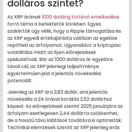
dolláros szintet?
Az XRP árának
1000 dollárig történő emelkedése
forró téma a befektetők körében. Egyes
szakértők úgy vélik, hogy a Ripple támogatása és
az XRP egyedi értékajánlata valóban az egekbe
repítheti az árfolyamot. Ugyanakkor a kriptopiac
volatilitása miatt az ilyen előrejelzések
spekulatívak. Bár az 1000 dolláros ár egyelőre
távoli cél, az XRP jelenlegi teljesítménye
egyértelműen jelzi a jelentős növekedési
potenciált.
Jelenleg az XRP ára 2,83 dollár, ami jelentős
növekedés a 24 órával korábbi 2,52 dollárhoz
képest. Az előrejelzések szerint 2025 januárjára az
árfolyam esetlegesen 2,44 dollárra csökkenhet,
de a hosszú távú kilátások továbbra is optimisták.
Technikai elemzések szerint az XRP jelenleg erős