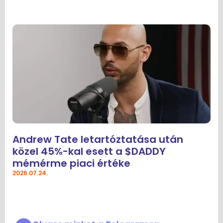
Andrew Tate letartóztatása után
közel 45%-kal esett a $DADDY
mémérme piaci értéke
2026.07.24.