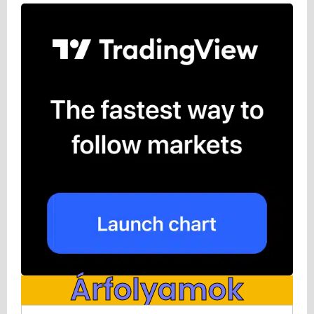
Árfolyamok