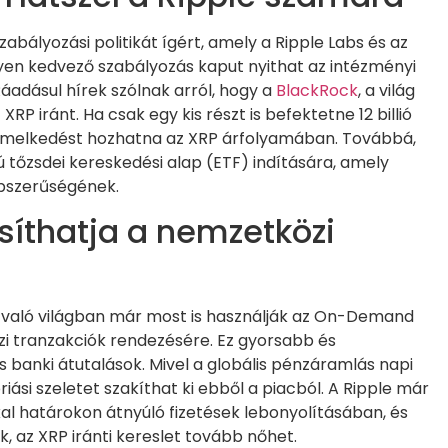
zabályozási politikát ígért, amely a Ripple Labs és az
ilyen kedvező szabályozás kaput nyithat az intézményi
Ráadásul hírek szólnak arról, hogy a
BlackRock
, a világ
P iránt. Ha csak egy kis részt is befektetne 12 billió
 emelkedést hozhatna az XRP árfolyamában. Továbbá,
tőzsdei kereskedési alap (ETF) indítására, amely
népszerűségének.
síthatja a nemzetközi
a való világban már most is használják az On-Demand
zi tranzakciók rendezésére. Ez gyorsabb és
anki átutalások. Mivel a globális pénzáramlás napi
óriási szeletet szakíthat ki ebből a piacból. A Ripple már
l határokon átnyúló fizetések lebonyolításában, és
 az XRP iránti kereslet tovább nőhet.