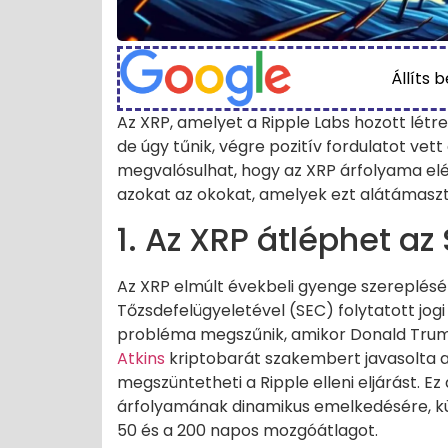
Állíts 
Az XRP, amelyet a Ripple Labs hozott létre
de úgy tűnik, végre pozitív fordulatot vett 
megvalósulhat, hogy az XRP árfolyama elé
azokat az okokat, amelyek ezt alátámaszt
1. Az XRP átléphet a
Az XRP elmúlt évekbeli gyenge szereplésé
Tőzsdefelügyeletével (SEC) folytatott jogi
probléma megszűnik, amikor Donald Trump
Atkins
kriptobarát szakembert javasolta a 
megszüntetheti a Ripple elleni eljárást. 
árfolyamának dinamikus emelkedésére, kü
50 és a 200 napos mozgóátlagot.