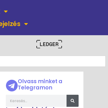
k
ejelzés
Olvass minket a
Telegramon