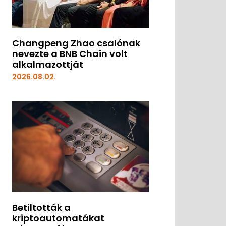
Changpeng Zhao csalónak
nevezte a BNB Chain volt
alkalmazottját
2026.08.02.
Betiltották a
kriptoautomatákat