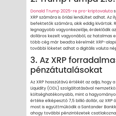
Donald Trump 2025-re pro-kriptovaluta
s
XRP számára is óriási lendültet adhat. Az 
befektetők számára, akik eddig kivártak. 
legnagyobb vagyonkezelője, érdeklődik az XR
dolláros kezelt vagyonából, az hatalmas
több cég már beadta kérelmét XRP-alapú 
további löketet adhat a digitális valuta 
3. Az XRP forradalma
pénzátutalásokat
Az XRP hosszútávú értékét az adja, hogy 
Liquidity (ODL) szolgáltatásával nemzetkö
költséghatékonyabb, mint a hagyományos b
értéke elképesztő 7,5 billió dollár, az XRP 
most is együttműködik a Santander Bankka
ahogy további pénzintézetek csatlakoznak,