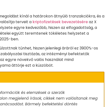
egoldást kínál a határokon átnyúló tranzakciókra, és a
lósítja terveit a
kriptofizetések bevezetésére
az X
elyzete egyre kedvezőbb, hiszen az elfogadottság, a
tételei együtt teremtenek tökéletes helyzetet a
2025-ben.
túlzottnak tűnhet, hiszen jelenlegi áráról ez 3900%-os
zabályozási tisztázás, az intézményi befektetők
 az egyre növekvő valós használat mind
yama áttörje ezt a küszöböt.
nformációk és elemzések a szerzők
alon megjelenő írások, cikkek nem valósítanak meg
 tanácsadást. Bármely befektetési döntés