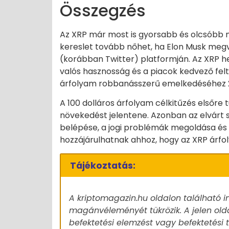
Összegzés
Az XRP már most is gyorsabb és olcsóbb m
kereslet tovább nőhet, ha Elon Musk megva
(korábban Twitter) platformján. Az XRP h
valós hasznosság és a piacok kedvező fel
árfolyam robbanásszerű emelkedéséhez 
A 100 dolláros árfolyam célkitűzés elsőre 
növekedést jelentene. Azonban az elvárt s
belépése, a jogi problémák megoldása és
hozzájárulhatnak ahhoz, hogy az XRP árfol
Tájékoztatás:
A kriptomagazin.hu oldalon található i
magánvéleményét tükrözik. A jelen old
befektetési elemzést vagy befektetési