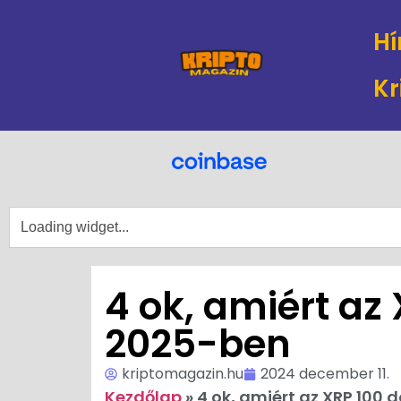
Hí
Kr
4 ok, amiért az 
2025-ben
kriptomagazin.hu
2024 december 11.
Kezdőlap
»
4 ok, amiért az XRP 100 