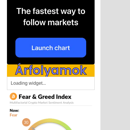
Árfolyamok