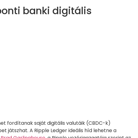
onti banki digitális
 fordítanak saját digitális valutáik (CBDC-k)
et játszhat. A Ripple Ledger ideális híd lehetne a
.
Brad Garlinghouse
, a Ripple vezérigazgatója szerint az