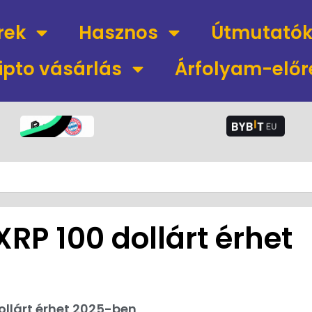
rek
Hasznos
Útmutató
ipto vásárlás
Árfolyam-előr
XRP 100 dollárt érhet
dollárt érhet 2025-ben