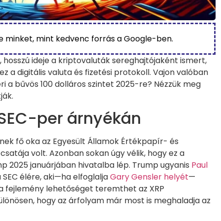
be minket, mint kedvenc forrás a Google-ben.
, hosszú ideje a kriptovaluták sereghajtójaként ismert,
ez a digitális valuta és fizetési protokoll. Vajon valóban
ri a bűvös 100 dolláros szintet 2025-re? Nézzük meg
ják.
z SEC-per árnyékán
nek fő oka az Egyesült Államok Értékpapír- és
 csatája volt. Azonban sokan úgy vélik, hogy ez a
 2025 januárjában hivatalba lép. Trump ugyanis
Paul
SEC élére, aki—ha elfoglalja
Gary Gensler helyét
—
Ez a fejlemény lehetőséget teremthet az XRP
lönösen, hogy az árfolyam már most is meghaladja az