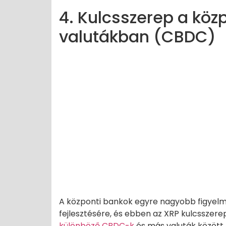
4. Kulcsszerep a közp
valutákban (CBDC)
A központi bankok egyre nagyobb figyelmet
fejlesztésére, és ebben az XRP kulcsszerep
különböző CBDC-k
és más valuták között