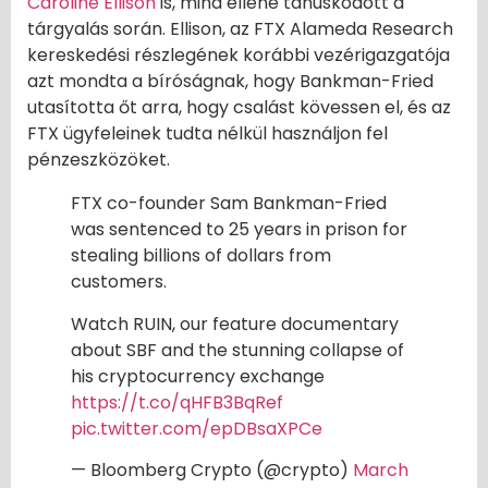
Caroline Ellison
is, mind ellene tanúskodott a
tárgyalás során. Ellison, az FTX Alameda Research
kereskedési részlegének korábbi vezérigazgatója
azt mondta a bíróságnak, hogy Bankman-Fried
utasította őt arra, hogy csalást kövessen el, és az
FTX ügyfeleinek tudta nélkül használjon fel
pénzeszközöket.
FTX co-founder Sam Bankman-Fried
was sentenced to 25 years in prison for
stealing billions of dollars from
customers.
Watch RUIN, our feature documentary
about SBF and the stunning collapse of
his cryptocurrency exchange
https://t.co/qHFB3BqRef
pic.twitter.com/epDBsaXPCe
— Bloomberg Crypto (@crypto)
March