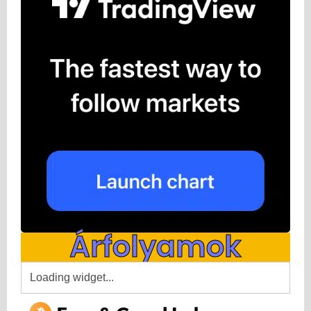
Árfolyamok