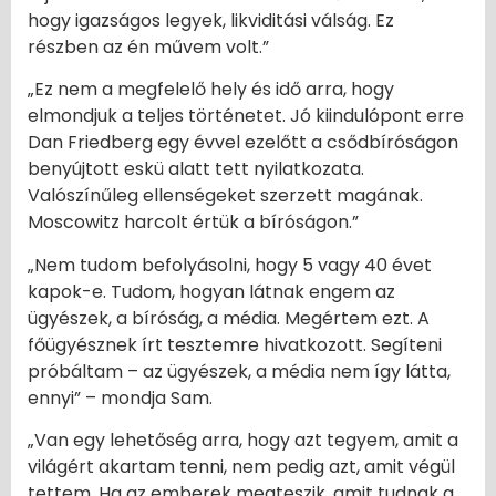
hogy igazságos legyek, likviditási válság. Ez
részben az én művem volt.”
„Ez nem a megfelelő hely és idő arra, hogy
elmondjuk a teljes történetet. Jó kiindulópont erre
Dan Friedberg egy évvel ezelőtt a csődbíróságon
benyújtott eskü alatt tett nyilatkozata.
Valószínűleg ellenségeket szerzett magának.
Moscowitz harcolt értük a bíróságon.”
„Nem tudom befolyásolni, hogy 5 vagy 40 évet
kapok-e. Tudom, hogyan látnak engem az
ügyészek, a bíróság, a média. Megértem ezt. A
főügyésznek írt tesztemre hivatkozott. Segíteni
próbáltam – az ügyészek, a média nem így látta,
ennyi” – mondja Sam.
„Van egy lehetőség arra, hogy azt tegyem, amit a
világért akartam tenni, nem pedig azt, amit végül
tettem. Ha az emberek megteszik, amit tudnak a