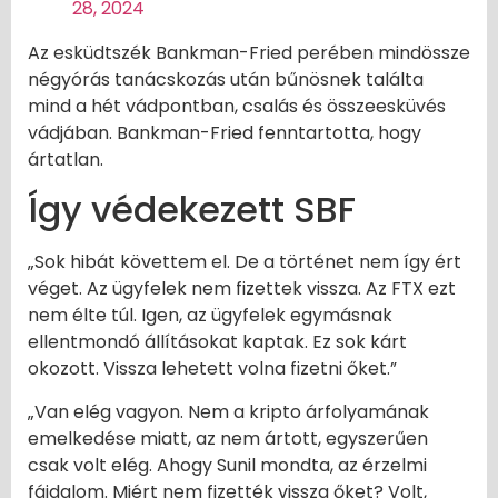
28, 2024
Az esküdtszék Bankman-Fried perében mindössze
négyórás tanácskozás után bűnösnek találta
mind a hét vádpontban, csalás és összeesküvés
vádjában. Bankman-Fried fenntartotta, hogy
ártatlan.
Így védekezett SBF
„Sok hibát követtem el. De a történet nem így ért
véget. Az ügyfelek nem fizettek vissza. Az FTX ezt
nem élte túl. Igen, az ügyfelek egymásnak
ellentmondó állításokat kaptak. Ez sok kárt
okozott. Vissza lehetett volna fizetni őket.”
„Van elég vagyon. Nem a kripto árfolyamának
emelkedése miatt, az nem ártott, egyszerűen
csak volt elég. Ahogy Sunil mondta, az érzelmi
fájdalom. Miért nem fizették vissza őket? Volt,