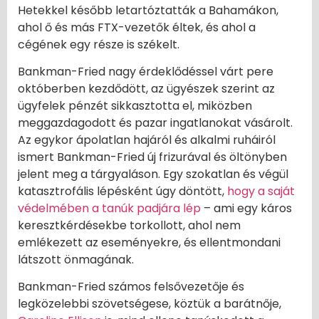
Hetekkel később letartóztatták a Bahamákon,
ahol ő és más FTX-vezetők éltek, és ahol a
cégének egy része is székelt.
Bankman-Fried nagy érdeklődéssel várt pere
októberben kezdődött, az ügyészek szerint az
ügyfelek pénzét sikkasztotta el, miközben
meggazdagodott és pazar ingatlanokat vásárolt.
Az egykor ápolatlan hajáról és alkalmi ruháiról
ismert Bankman-Fried új frizurával és öltönyben
jelent meg a tárgyaláson. Egy szokatlan és végül
katasztrofális lépésként úgy döntött,
hogy a saját
védelmében a tanúk padjára lép
– ami egy káros
keresztkérdésekbe torkollott, ahol nem
emlékezett az eseményekre, és ellentmondani
látszott önmagának.
Bankman-Fried számos felsővezetője és
legközelebbi szövetségese, köztük a barátnője,