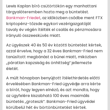
Lewis Kaplan bíró csütörtökön egy manhattani
tárgyalóteremben hozta meg a büntetést.
Bankman-Friedet
, az időközben csődbe ment FTX
kriptopénz-tőzsde egykori vezérigazgatóját
tavaly év végén ítélték el csalás és pénzmosásra
irányuló összeesküvés miatt.
Az ügyészek 40 és 50 év közötti büntetést kértek,
azzal érvelve, hogy a 32 éves Bankman-Fried nem
tanúsított megbánást a bűnei miatt, miközben
„páratlan kapzsiság és önhittség” jellemezte
életét.
A múlt hónapban benyújtott ítélethirdetés előtti
érvelésében Bankman-Fried ügyvédje arra kérte
a bírót, hogy legyen elnéző, és azt mondta, hogy
az ügyfelére kiszabható 100 éves maximális
büntetés „groteszk”. Bankman-Fried ügyvédei
körülbelül hét év börtönbüntetést kértek.