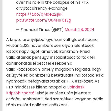
over his role in the collapse of his FTX
cryptocurrency exchange
https://t.co/qMae22Ij9k
pic.twitter.com/Ou4HIF6sEg
— Financial Times (@FT)
March 28, 2024
A kripto aranyifjúból gyorsan vált globális pária.
Miután 2022 novemberében olyan jelentések
láttak napvilágot, amelyek Bankman-Fried
vállalatainak pénzügyi instabilitását tárták fel,
dominóhatás lépett fel ezekben a
vállalkozásokban, amely magában foglalta, hogy
az ügyfelek bankszerű betétfutást indítottak, és a
nyomozók befagyasztották az FTX eszközeit. Az
FTX mindössze kilenc nappal a
Coindesk
kriptohírportál
első jelentése után jelentett
csődöt, Bankman-Fried személyes vagyona pedig
több milliárd dollárral csökkent.