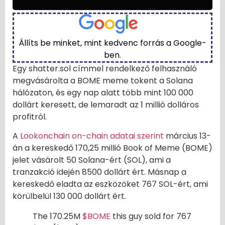
Állíts be minket, mint kedvenc forrás a Google-
ben.
Egy shatter.sol címmel rendelkező felhasználó
megvásárolta a BOME meme tokent a Solana
hálózaton, és egy nap alatt több mint 100 000
dollárt keresett, de lemaradt az 1 millió dolláros
profitról.
A
Lookonchain on-chain adatai szerint
március 13-
án a kereskedő 170,25 millió Book of Meme (BOME)
jelet vásárolt 50 Solana-ért (SOL), ami a
tranzakció idején 8500 dollárt ért. Másnap a
kereskedő eladta az eszközöket 767 SOL-ért, ami
körülbelül 130 000 dollárt ért.
The 170.25M
$BOME
this guy sold for 767