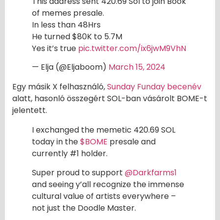
This address sent 420.69 Sol to join Book
of memes presale.
In less than 48Hrs
He turned $80K to 5.7M
Yes it’s true
pic.twitter.com/ix6jwM9VhN
— Elja (@Eljaboom)
March 15, 2024
Egy másik X felhasználó,
Sunday Funday becenév
alatt, hasonló összegért SOL-ban vásárolt BOME-t
jelentett.
I exchanged the memetic 420.69 SOL
today in the
$BOME
presale and
currently #1 holder.
Super proud to support
@Darkfarms1
and seeing y’all recognize the immense
cultural value of artists everywhere –
not just the Doodle Master.