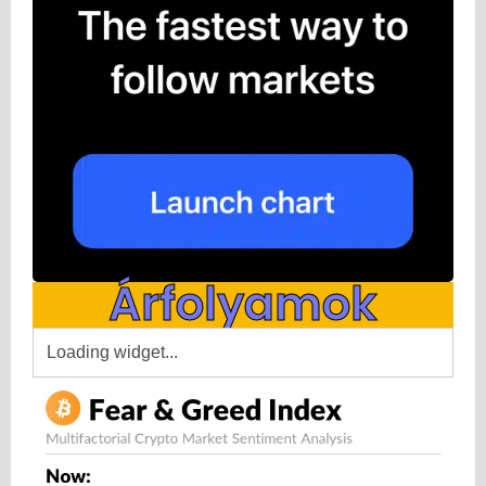
Árfolyamok