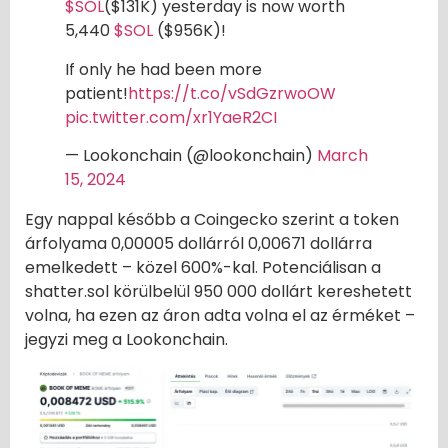
$SOL
($131K) yesterday is now worth
5,440
$SOL
($956K)!
If only he had been more
patient!
https://t.co/vSdGzrwoOW
pic.twitter.com/xr1YaeR2CI
— Lookonchain (@lookonchain)
March
15, 2024
Egy nappal később a Coingecko szerint a token
árfolyama 0,00005 dollárról 0,00671 dollárra
emelkedett – közel 600%-kal. Potenciálisan a
shatter.sol körülbelül 950 000 dollárt kereshetett
volna, ha ezen az áron adta volna el az érméket –
jegyzi meg a Lookonchain.