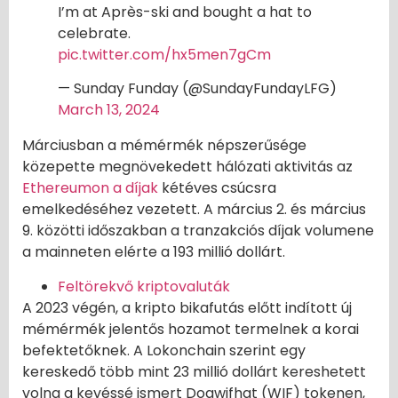
I’m at Après-ski and bought a hat to
celebrate.
pic.twitter.com/hx5men7gCm
— Sunday Funday (@SundayFundayLFG)
March 13, 2024
Márciusban a mémérmék népszerűsége
közepette megnövekedett hálózati aktivitás az
Ethereumon a díjak
kétéves csúcsra
emelkedéséhez vezetett. A március 2. és március
9. közötti időszakban a tranzakciós díjak volumene
a mainneten elérte a 193 millió dollárt.
Feltörekvő kriptovaluták
A 2023 végén, a kripto bikafutás előtt indított új
mémérmék jelentős hozamot termelnek a korai
befektetőknek. A Lokonchain szerint egy
kereskedő több mint 23 millió dollárt kereshetett
volna a kevéssé ismert Dogwifhat (WIF) tokenen,