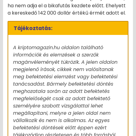
ha nem adja el a bikafutás kezdete előtt. Ehelyett
a kereskedő 142 000 dollár értékű érmét adott el.
Tájékoztatás:
A kriptomagazin.hu oldalon található
információk és elemzések a szerzők
magánvéleményét tükrözik. A jelen oldalon
megjelenő írások, cikkek nem valósítanak
meg befektetési elemzést vagy befektetési
tanácsadást. Bármely befektetési döntés
meghozatala során az adott befektetés
megfelelőségét csak az adott befektető
személyére szabott vizsgálattal lehet
megállapítani, melyre a jelen oldal nem
vállalkozik és nem is alkalmas. Az egyes
befektetési döntések előtt éppen ezért
tájékozódjon részletesen és több forrásból,