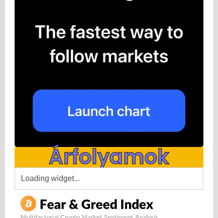
Árfolyamok