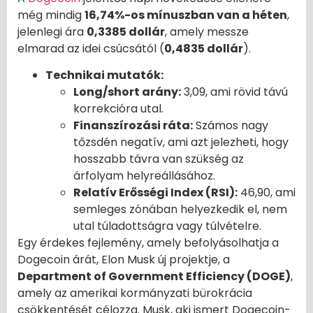
még mindig
16,74%-os mínuszban van a héten
,
jelenlegi ára
0,3385 dollár
, amely messze
elmarad az idei csúcsától (
0,4835 dollár
).
Technikai mutatók:
Long/short arány:
3,09, ami rövid távú
korrekcióra utal.
Finanszírozási ráta:
Számos nagy
tőzsdén negatív, ami azt jelezheti, hogy
hosszabb távra van szükség az
árfolyam helyreállásához.
Relatív Erősségi Index (RSI):
46,90, ami
semleges zónában helyezkedik el, nem
utal túladottságra vagy túlvételre.
Egy érdekes fejlemény, amely befolyásolhatja a
Dogecoin árát, Elon Musk új projektje, a
Department of Government Efficiency (DOGE)
,
amely az amerikai kormányzati bürokrácia
csökkentését célozza. Musk, aki ismert Dogecoin-