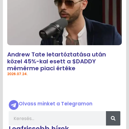
Andrew Tate letartóztatása után
közel 45%-kal esett a $DADDY
mémérme piaci értéke
2026.07.24.
Olvass minket a Telegramon
Legfrissebb hírek