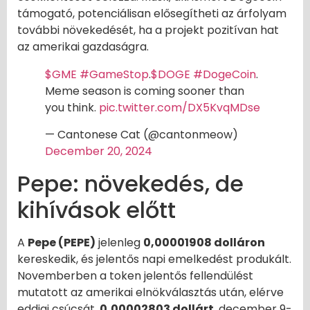
támogató, potenciálisan elősegítheti az árfolyam
további növekedését, ha a projekt pozitívan hat
az amerikai gazdaságra.
$GME
#GameStop
.
$DOGE
#DogeCoin
.
Meme season is coming sooner than
you think.
pic.twitter.com/DX5KvqMDse
— Cantonese Cat (@cantonmeow)
December 20, 2024
Pepe: növekedés, de
kihívások előtt
A
Pepe (PEPE)
jelenleg
0,00001908 dolláron
kereskedik, és jelentős napi emelkedést produkált.
Novemberben a token jelentős fellendülést
mutatott az amerikai elnökválasztás után, elérve
eddigi csúcsát,
0,00002803 dollárt
, december 9-