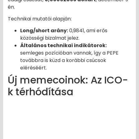
én.
Technikai mutatói alapján:
Long/short arány:
0,9841, ami erős
közösségi bizalmat jelez.
Általános technikai indikátorok:
semleges pozícióban vannak, így a PEPE
továbbra is küzd a korábbi csúcsok
eléréséért.
Új memecoinok: Az ICO-
k térhódítása