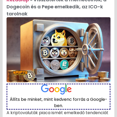
Dogecoin és a Pepe emelkedik, az ICO-k
tarolnak
Állíts be minket, mint kedvenc forrás a Google-
ben.
A kriptovaluták piaca ismét emelkedő tendenciát