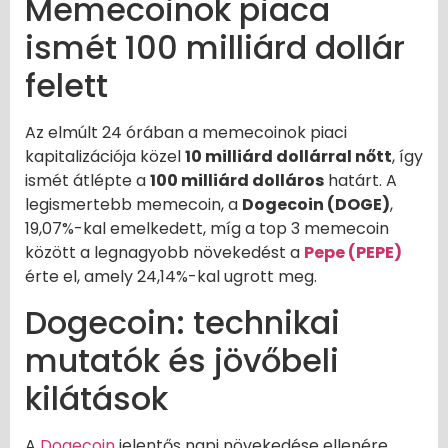
Memecoinok piaca
ismét 100 milliárd dollár
felett
Az elmúlt 24 órában a memecoinok piaci
kapitalizációja közel
10 milliárd dollárral nőtt
, így
ismét átlépte a
100 milliárd dolláros
határt. A
legismertebb memecoin, a
Dogecoin (DOGE)
,
19,07%-kal emelkedett, míg a top 3 memecoin
között a legnagyobb növekedést a
Pepe (PEPE)
érte el, amely 24,14%-kal ugrott meg.
Dogecoin: technikai
mutatók és jövőbeli
kilátások
A
Dogecoin
jelentős napi növekedése ellenére