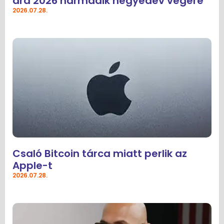
ára 2026 harmadik negyedév végére
2026.07.28.
Csaló Bitcoin tárca miatt perlik az
Apple-t
2026.07.28.