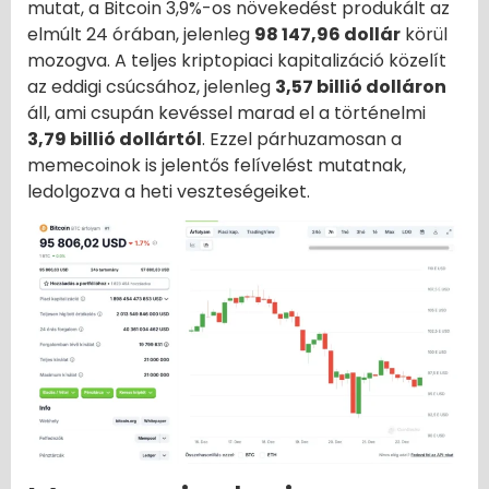
mutat, a Bitcoin 3,9%-os növekedést produkált az
elmúlt 24 órában, jelenleg
98 147,96 dollár
körül
mozogva. A teljes kriptopiaci kapitalizáció közelít
az eddigi csúcsához, jelenleg
3,57 billió dolláron
áll, ami csupán kevéssel marad el a történelmi
3,79 billió dollártól
. Ezzel párhuzamosan a
memecoinok is jelentős felívelést mutatnak,
ledolgozva a heti veszteségeiket.