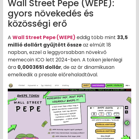
Wall Street Pepe (WEPE):
gyors növekedés és
közösségi erő
A
Wall Street Pepe (WEPE)
eddig több mint
33,5
millió dollárt gyűjtött össze
az elmúlt 18
napban, ezzel a leggyorsabban növekvő
memecoin ICO lett 2024-ben. A token jelenlegi
ára
0,0003651 dollár
, de az ár dinamikusan
emelkedik a presale előrehaladtával.