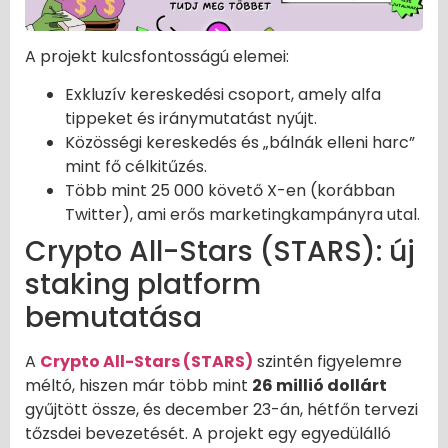
A projekt kulcsfontosságú elemei:
Exkluzív kereskedési csoport, amely alfa
tippeket és iránymutatást nyújt.
Közösségi kereskedés és „bálnák elleni harc”
mint fő célkitűzés.
Több mint 25 000 követő X-en (korábban
Twitter), ami erős marketingkampányra utal.
Crypto All-Stars (STARS): új
staking platform
bemutatása
A
Crypto All-Stars (STARS)
szintén figyelemre
méltó, hiszen már több mint
26 millió dollárt
gyűjtött össze, és december 23-án, hétfőn tervezi
tőzsdei bevezetését. A projekt egy egyedülálló