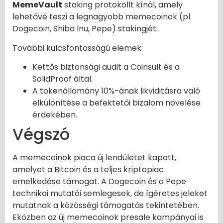
MemeVault
staking protokollt kínál, amely
lehetővé teszi a legnagyobb memecoinok (pl.
Dogecoin, Shiba Inu, Pepe) stakingjét.
További kulcsfontosságú elemek:
Kettős biztonsági audit a Coinsult és a
SolidProof által.
A tokenállomány 10%-ának likviditásra való
elkülönítése a befektetői bizalom növelése
érdekében.
Végszó
A memecoinok piaca új lendületet kapott,
amelyet a Bitcoin és a teljes kriptopiac
emelkedése támogat. A Dogecoin és a Pepe
technikai mutatói semlegesek, de ígéretes jeleket
mutatnak a közösségi támogatás tekintetében.
Eközben az új memecoinok presale kampányai is