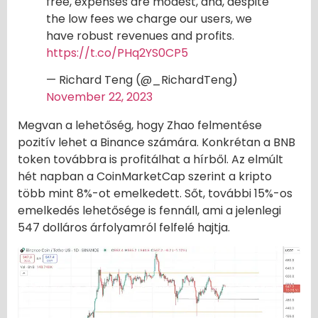
free, expenses are modest, and, despite
the low fees we charge our users, we
have robust revenues and profits.
https://t.co/PHq2YS0CP5
— Richard Teng (@_RichardTeng)
November 22, 2023
Megvan a lehetőség, hogy Zhao felmentése
pozitív lehet a Binance számára. Konkrétan a BNB
token továbbra is profitálhat a hírből. Az elmúlt
hét napban a CoinMarketCap szerint a kripto
több mint 8%-ot emelkedett. Sőt, további 15%-os
emelkedés lehetősége is fennáll, ami a jelenlegi
547 dolláros árfolyamról felfelé hajtja.