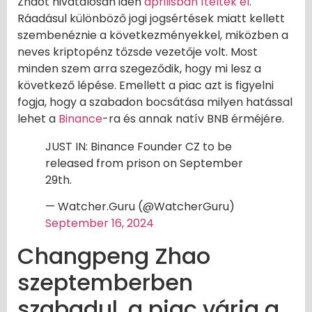
Zhaót hivatalosan idén
áprilisban ítélték el
.
Ráadásul különböző jogi jogsértések miatt kellett
szembenéznie a következményekkel, miközben a
neves kriptopénz tőzsde vezetője volt. Most
minden szem arra szegeződik, hogy mi lesz a
következő lépése. Emellett a piac azt is figyelni
fogja, hogy a szabadon bocsátása milyen hatással
lehet a
Binance
-ra és annak natív BNB érméjére.
JUST IN: Binance Founder CZ to be
released from prison on September
29th.
— Watcher.Guru (@WatcherGuru)
September 16, 2024
Changpeng Zhao
szeptemberben
szabadul, a piac várja a