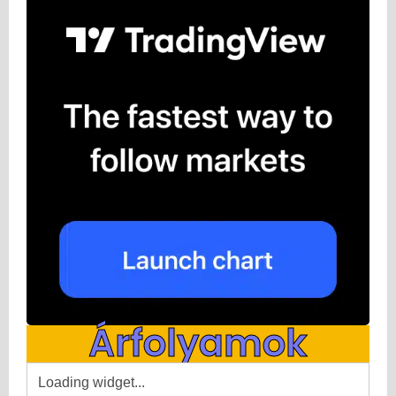
Árfolyamok