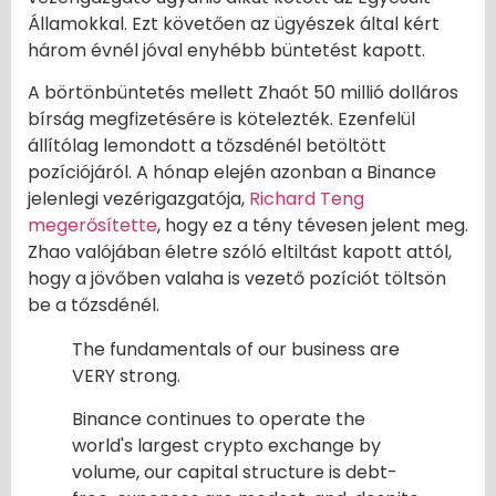
Államokkal. Ezt követően az ügyészek által kért
három évnél jóval enyhébb büntetést kapott.
A börtönbüntetés mellett Zhaót 50 millió dolláros
bírság megfizetésére is kötelezték. Ezenfelül
állítólag lemondott a tőzsdénél betöltött
pozíciójáról. A hónap elején azonban a Binance
jelenlegi vezérigazgatója,
Richard Teng
megerősítette
, hogy ez a tény tévesen jelent meg.
Zhao valójában életre szóló eltiltást kapott attól,
hogy a jövőben valaha is vezető pozíciót töltsön
be a tőzsdénél.
The fundamentals of our business are
VERY strong.
Binance continues to operate the
world's largest crypto exchange by
volume, our capital structure is debt-