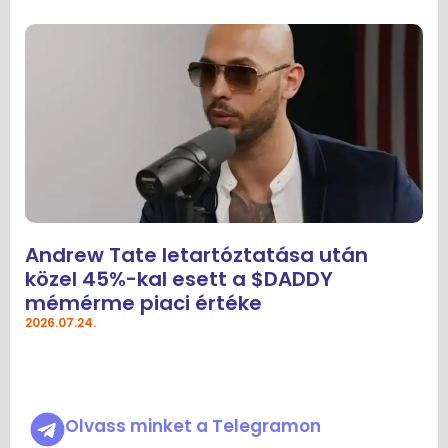
Andrew Tate letartóztatása után
közel 45%-kal esett a $DADDY
mémérme piaci értéke
2026.07.24.
Olvass minket a Telegramon