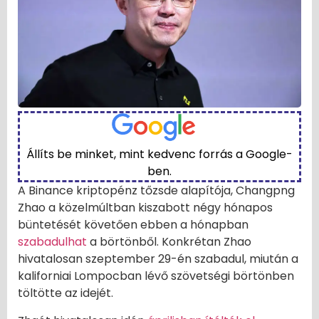
Állíts be minket, mint kedvenc forrás a Google-
ben.
A Binance kriptopénz tőzsde alapítója, Changpng
Zhao a közelmúltban kiszabott négy hónapos
büntetését követően ebben a hónapban
szabadulhat
a börtönből. Konkrétan Zhao
hivatalosan szeptember 29-én szabadul, miután a
kaliforniai Lompocban lévő szövetségi börtönben
töltötte az idejét.