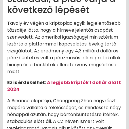
következő lépését
Tavaly év végén a kriptopiac egyik legjelentősebb
tőzsdéje látta, hogy a hírneve jelentős csapást
szenvedett. Az amerikai igazságügyi minisztérium
lezárta a platformmal kapcsolatos, évekig tartó
vizsgálatot. Az eredmény egy 4,3 milliárd dolláros
pénzbüntetés volt a pénzmosás elleni protokollok
hiánya és a banktitok elleni törvény megsértése
miatt.
Ez is érdekelhet:
A legjobb kriptók 1 dollár alatt
2024
A Binance alapítója, Changpeng Zhao nagyrészt
magára vállalta a felelősséget, és mindössze négy
hónappal azután, hogy börtönbüntetésre ítélték,
szabadulás előtt áll. A CZ néven ismert volt
vezérigazgató ugyanis alkut kötött az Egyesült