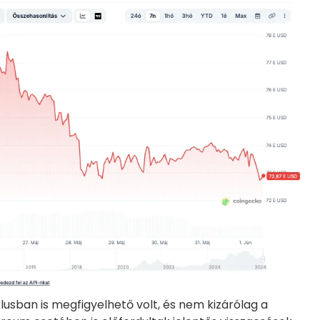
klusban is megfigyelhető volt, és nem kizárólag a