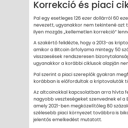
Korrekció és piaci ci
Pal egy esetleges 126 ezer dollárról 60 ez
nevezett, ugyanakkor nem tekintené azt t
ilyen mozgás „kellemetlen korrekció” lenn
A szakértő felidézte, hogy a 2013-as kripto
amikor a Bitcoin árfolyama mintegy 50 szá
visszaesések rendszeresen bizonytalanságo
ugyanakkor a korábbi ciklusok alapján ne
Pal szerint a piaci szereplők gyakran meg
korábban is előfordultak a kriptovaluták 
Az altcoinokkal kapcsolatban arra hívta f
nagyobb veszteségeket szenvednek el a Bit
amely 2021-ben megközelítőleg 80 százalé
szélesebb piaci környezet továbbra is bik
jelentős emelkedést mutatott.