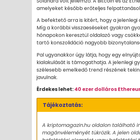
Solanára volt jellemző. A Bitcoin és az Et
amelyeket később erőteljes felpattanáso
A befektető arra is kitért, hogy a jelenlegi
Míg a korábbi visszaeséseket gyakran gyor
hónapokon keresztül oldalazó vagy csökk
tartó konszolidáció nagyobb bizonytalan
Pal ugyanakkor úgy látja, hogy egy elnyúj
kialakulását is támogathatja. A jelenlegi
szélesebb emelkedő trend részének tekinti,
javulnak.
Érdekes lehet:
40 ezer dolláros Ethere
Tájékoztatás:
A kriptomagazin.hu oldalon található i
magánvéleményét tükrözik. A jelen old