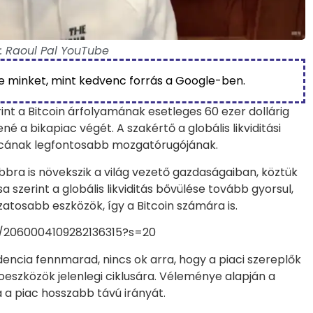
: Raoul Pal YouTube
be minket, mint kedvenc forrás a Google-ben.
int a Bitcoin árfolyamának esetleges 60 ezer dollárig
 a bikapiac végét. A szakértő a globális likviditási
acának legfontosabb mozgatórugójának.
ábbra is növekszik a világ vezető gazdaságaiban, köztük
 szerint a globális likviditás bővülése tovább gyorsul,
tosabb eszközök, így a Bitcoin számára is.
s/2060004109282136315?s=20
encia fennmarad, nincs ok arra, hogy a piaci szereplők
eszközök jelenlegi ciklusára. Véleménye alapján a
a a piac hosszabb távú irányát.