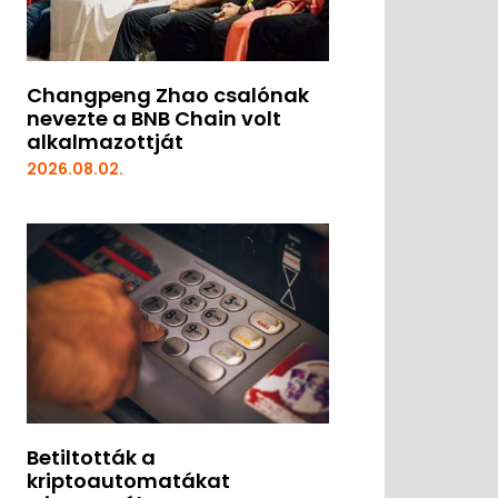
Changpeng Zhao csalónak
nevezte a BNB Chain volt
alkalmazottját
2026.08.02.
Betiltották a
kriptoautomatákat