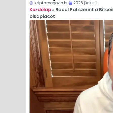
kriptomagazin.hu
2026 június 1.
Kezdőlap
»
Raoul Pal szerint a Bitco
bikapiacot