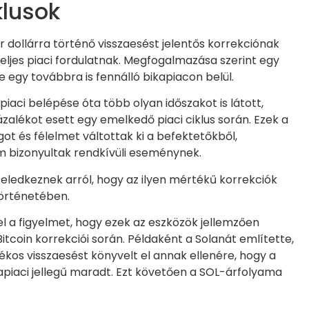
klusok
er dollárra történő visszaesést jelentős korrekciónak
eljes piaci fordulatnak. Megfogalmazása szerint egy
e egy továbbra is fennálló bikapiacon belül.
piaci belépése óta több olyan időszakot is látott,
zalékot esett egy emelkedő piaci ciklus során. Ezek a
t és félelmet váltottak ki a befektetőkből,
m bizonyultak rendkívüli eseménynek.
feledkeznek arról, hogy az ilyen mértékű korrekciók
történetében.
el a figyelmet, hogy ezek az eszközök jellemzően
coin korrekciói során. Példaként a Solanát említette,
kos visszaesést könyvelt el annak ellenére, hogy a
apiaci jellegű maradt. Ezt követően a SOL-árfolyama