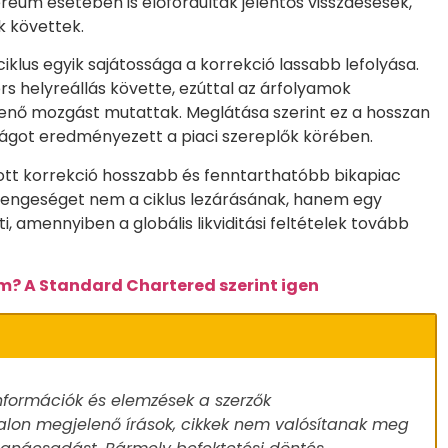
hereum esetében is előfordultak jelentős visszaesések,
k követtek.
 ciklus egyik sajátossága a korrekció lassabb lefolyása.
s helyreállás követte, ezúttal az árfolyamok
enő mozgást mutattak. Meglátása szerint ez a hosszan
ságot eredményezett a piaci szereplők körében.
tott korrekció hosszabb és fenntarthatóbb bikapiac
 gyengeséget nem a ciklus lezárásának, hanem egy
 amennyiben a globális likviditási feltételek tovább
um? A Standard Chartered szerint igen
nformációk és elemzések a szerzők
alon megjelenő írások, cikkek nem valósítanak meg