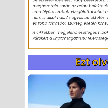
befektetési elemzést vagy befektetési
meghozatala során az adott befekteté
személyére szabott vizsgálattal lehet m
nem is alkalmas. Az egyes befektetési 
és több forrásból, szükség esetén konz
A cikkekben megjelenő esetleges hibák
károkért a kriptomagazin.hu felelőssége
Ezt ol