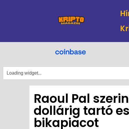
Hí
Kr
Raoul Pal szerin
dollárig tartó 
bikapiacot