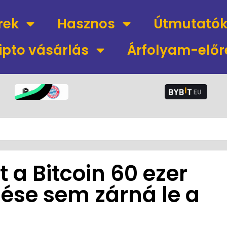
rek
Hasznos
Útmutató
ipto vásárlás
Árfolyam-előr
t a Bitcoin 60 ezer
esése sem zárná le a