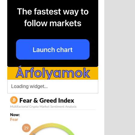
Árfolyamok