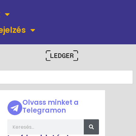
k
ejelzés
Olvass minket a
Telegramon