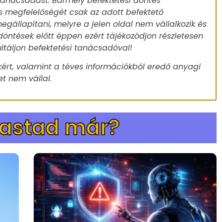
 tanácsadást. Bármely befektetési döntés
s megfelelőségét csak az adott befektető
egállapítani, melyre a jelen oldal nem vállalkozik és
döntések előtt éppen ezért tájékozódjon részletesen
ultáljon befektetési tanácsadóval!
ért, valamint a téves információkból eredő anyagi
t nem vállal.
vastad már?