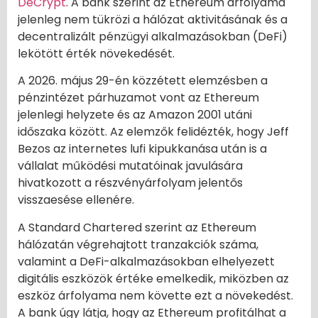
DeCrypt
. A bank szerint az Ethereum árfolyama
jelenleg nem tükrözi a hálózat aktivitásának és a
decentralizált pénzügyi alkalmazásokban (DeFi)
lekötött érték növekedését.
A 2026. május 29-én közzétett elemzésben a
pénzintézet párhuzamot vont az Ethereum
jelenlegi helyzete és az Amazon 2001 utáni
időszaka között. Az elemzők felidézték, hogy Jeff
Bezos az internetes lufi kipukkanása után is a
vállalat működési mutatóinak javulására
hivatkozott a részvényárfolyam jelentős
visszaesése ellenére.
A Standard Chartered szerint az Ethereum
hálózatán végrehajtott tranzakciók száma,
valamint a DeFi-alkalmazásokban elhelyezett
digitális eszközök értéke emelkedik, miközben az
eszköz árfolyama nem követte ezt a növekedést.
A bank úgy látja, hogy az Ethereum profitálhat a