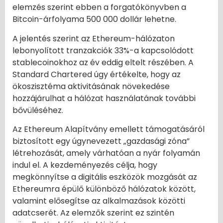
elemzés szerint ebben a forgatókönyvben a
Bitcoin-árfolyama 500 000 dollár lehetne.
A jelentés szerint az Ethereum-hálózaton
lebonyolított tranzakciók 33%-a kapcsolódott
stablecoinokhoz az év eddig eltelt részében. A
Standard Chartered úgy értékelte, hogy az
ökoszisztéma aktivitásának növekedése
hozzájárulhat a hálózat használatának további
bővüléséhez.
Az Ethereum Alapítvány emellett támogatásáról
biztosított egy úgynevezett „gazdasági zóna”
létrehozását, amely várhatóan a nyár folyamán
indul el. A kezdeményezés célja, hogy
megkönnyítse a digitális eszközök mozgását az
Ethereumra épülő különböző hálózatok között,
valamint elősegítse az alkalmazások közötti
adatcserét. Az elemzők szerint ez szintén