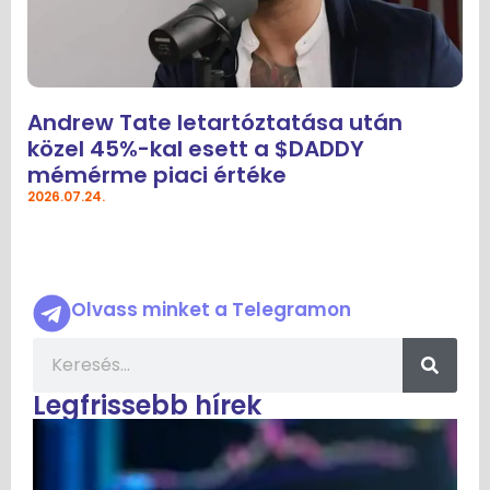
Andrew Tate letartóztatása után
közel 45%-kal esett a $DADDY
mémérme piaci értéke
2026.07.24.
Olvass minket a Telegramon
Legfrissebb hírek