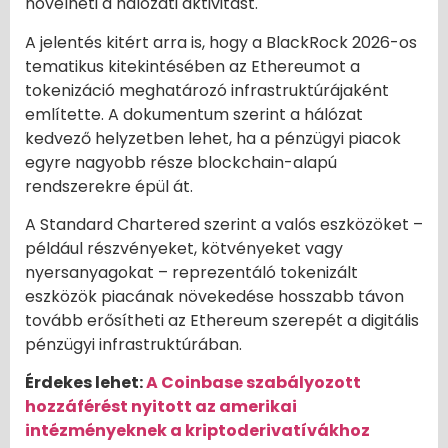
növelheti a hálózati aktivitást.
A jelentés kitért arra is, hogy a BlackRock 2026-os
tematikus kitekintésében az Ethereumot a
tokenizáció meghatározó infrastruktúrájaként
említette. A dokumentum szerint a hálózat
kedvező helyzetben lehet, ha a pénzügyi piacok
egyre nagyobb része blockchain-alapú
rendszerekre épül át.
A Standard Chartered szerint a valós eszközöket –
például részvényeket, kötvényeket vagy
nyersanyagokat – reprezentáló tokenizált
eszközök piacának növekedése hosszabb távon
tovább erősítheti az Ethereum szerepét a digitális
pénzügyi infrastruktúrában.
Érdekes lehet:
A Coinbase szabályozott
hozzáférést nyitott az amerikai
intézményeknek a kriptoderivatívákhoz