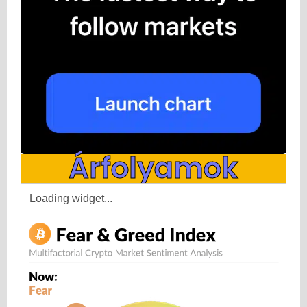
Árfolyamok