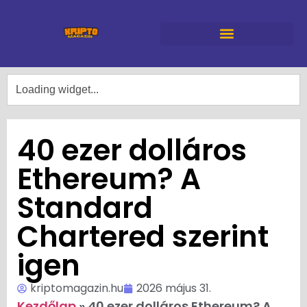
40 ezer dolláros
Ethereum? A
Standard
Chartered szerint
igen
kriptomagazin.hu
2026 május 31.
Kezdőlap
»
40 ezer dolláros Ethereum? A