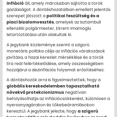
infláció
áll, amely márciusban sújtotta a török
gazdaságot. A döntéshozatalban emellett jelentős
szerepet játszott a
politikai feszültség és a
piaci bizalomvesztés
, amelyek az isztambuli
ellenzéki polgármester, Ekrem Imamoglu
letartóztatása után alakultak ki.
A jegybank közleménye szerint a szigorú
monetáris politika célja az inflációs várakozások
javítása, a hazai kereslet mérséklése és a török
líra reál felértékelődése, amely összességében
hozzájárul a dezinflációs folyamat erősítéséhez.
A döntéshozók arra is figyelmeztettek, hogy a
globális kereskedelemben tapasztalható
növekvő protekcionizmus
negatívan
befolyásolhatja az inflációcsökkenést, különösen a
nyersanyagárakon és tőkebeáramlásokon
keresztül. A jegybank jelezte, hogy
a szigorú