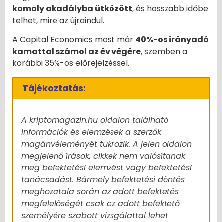
komoly akadályba ütközött
, és hosszabb időbe
telhet, mire az újraindul.
A Capital Economics most már
40%-os irányadó
kamattal számol az év végére
, szemben a
korábbi 35%-os előrejelzéssel.
Tájékoztatás:
A kriptomagazin.hu oldalon található
információk és elemzések a szerzők
magánvéleményét tükrözik. A jelen oldalon
megjelenő írások, cikkek nem valósítanak
meg befektetési elemzést vagy befektetési
tanácsadást. Bármely befektetési döntés
meghozatala során az adott befektetés
megfelelőségét csak az adott befektető
személyére szabott vizsgálattal lehet