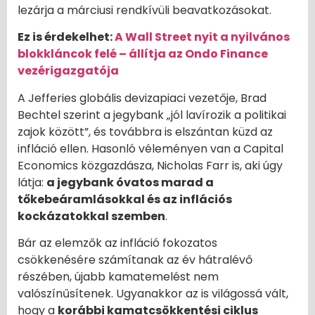
lezárja a márciusi rendkívüli beavatkozásokat.
Ez is érdekelhet:
A Wall Street nyit a nyilvános
blokkláncok felé – állítja az Ondo Finance
vezérigazgatója
A Jefferies globális devizapiaci vezetője, Brad
Bechtel szerint a jegybank „jól lavírozik a politikai
zajok között”, és továbbra is elszántan küzd az
infláció ellen. Hasonló véleményen van a Capital
Economics közgazdásza, Nicholas Farr is, aki úgy
látja:
a jegybank óvatos marad a
tőkebeáramlásokkal és az inflációs
kockázatokkal szemben
.
Bár az elemzők az infláció fokozatos
csökkenésére számítanak az év hátralévő
részében, újabb kamatemelést nem
valószínűsítenek. Ugyanakkor az is világossá vált,
hogy a
korábbi kamatcsökkentési ciklus