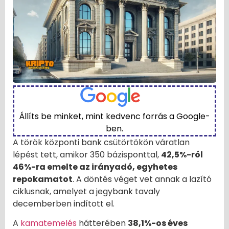
Állíts be minket, mint kedvenc forrás a Google-
ben.
A török központi bank csütörtökön váratlan
lépést tett, amikor 350 bázisponttal,
42,5%-ról
46%-ra emelte az irányadó, egyhetes
repokamatot
. A döntés véget vet annak a lazító
ciklusnak, amelyet a jegybank tavaly
decemberben indított el.
A
kamatemelés
hátterében
38,1%-os éves