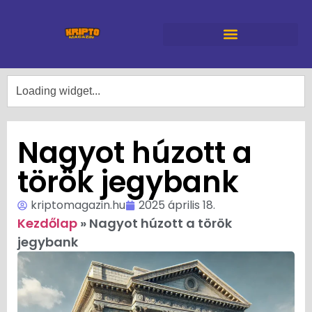
Nagyot húzott a
török jegybank
kriptomagazin.hu
2025 április 18.
Kezdőlap
»
Nagyot húzott a török
jegybank