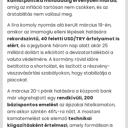
kamatpolitika mindaddig érvényben marad
,
amíg az infláció tartósan nem csökken, és az
árstabilitás nem valósul meg.
A líra komoly nyomás alá került március 19-én,
amikor az Imamoglu elleni lépések hatására
rekordszintű, 40 feletti USD/TRY árfolyamot is
elért
, és a jegybank három nap alatt akár 25
milliárd dollárt is elköltött a devizatartalékból a
valuta védelmére. A kormány rövid időre
betiltotta a shortolást, és lazított a részvény-
visszavásárlási szabályokon, hogy stabilizálja a
piacokat.
A március 20-i pánik hatására a központi bank
már végrehajtott egy
rendkívüli, 200
bázispontos emelést
az éjszakai hitelkamaton,
ami akkor szintén 46%-ra nőtt. A mostani
kamatemelést sok elemző
technikai
kiigazításként értelmezi
, amely formálisan is