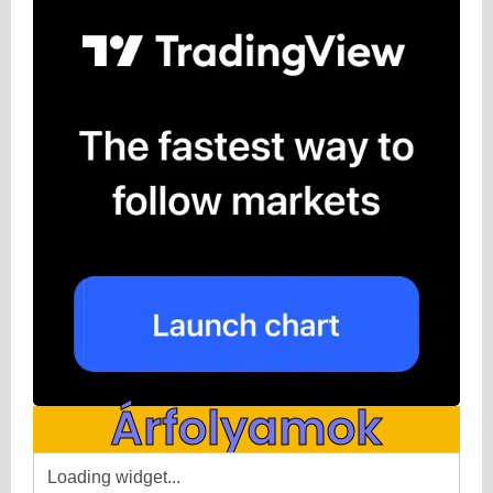
Árfolyamok