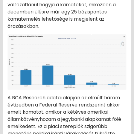
változatlanul hagyja a kamatokat, miközben a
decemberi ülésre már egy 25 bázispontos
kamatemelés lehetősége is megjelent az
árazásokban.
A BCA Research adatai alapján az elmúlt három
évtizedben a Federal Reserve rendszerint akkor
emelt kamatot, amikor a kétéves amerikai
államkötvényhozam a jegybanki alapkamat fölé
emelkedett. Ez a piaci szereplők szigorúbb
monetáris politika iránti várakozását tükrözte.