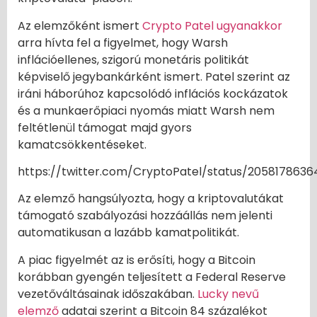
Az elemzőként ismert
Crypto Patel ugyanakkor
arra hívta fel a figyelmet, hogy Warsh
inflációellenes, szigorú monetáris politikát
képviselő jegybankárként ismert. Patel szerint az
iráni háborúhoz kapcsolódó inflációs kockázatok
és a munkaerőpiaci nyomás miatt Warsh nem
feltétlenül támogat majd gyors
kamatcsökkentéseket.
https://twitter.com/CryptoPatel/status/205817863
Az elemző hangsúlyozta, hogy a kriptovalutákat
támogató szabályozási hozzáállás nem jelenti
automatikusan a lazább kamatpolitikát.
A piac figyelmét az is erősíti, hogy a Bitcoin
korábban gyengén teljesített a Federal Reserve
vezetőváltásainak időszakában.
Lucky nevű
elemző
adatai szerint a Bitcoin 84 százalékot