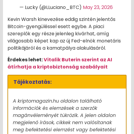
— Lucky (@LLuciano_BTC)
May 23, 2026
Kevin Warsh kinevezése eddig szintén jelentős
Bitcoin-gyengüléssel esett egybe. A piaci
szereplők egy része jelenleg kivárhat, amíg
világosabb képet kap az új Fed-elnök monetáris
politikájáról és a kamatpálya alakulásáról.
Érdekes lehet:
Vitalik Buterin szerint az AI
átírhatja a kriptobiztonság szabályait
Tájékoztatás:
A kriptomagazin.hu oldalon található
információk és elemzések a szerzők
magánvéleményét tükrözik. A jelen oldalon
megjelenő írások, cikkek nem valósítanak
meg befektetési elemzést vagy befektetési