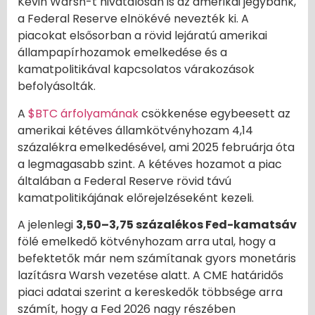
Kevin Warsh-t hivatalosan is az amerikai jegybank,
a Federal Reserve elnökévé nevezték ki. A
piacokat elsősorban a rövid lejáratú amerikai
állampapírhozamok emelkedése és a
kamatpolitikával kapcsolatos várakozások
befolyásolták.
A
$BTC árfolyamának
csökkenése egybeesett az
amerikai kétéves államkötvényhozam 4,14
százalékra emelkedésével, ami 2025 februárja óta
a legmagasabb szint. A kétéves hozamot a piac
általában a Federal Reserve rövid távú
kamatpolitikájának előrejelzéseként kezeli.
A jelenlegi
3,50–3,75 százalékos Fed-kamatsáv
fölé emelkedő kötvényhozam arra utal, hogy a
befektetők már nem számítanak gyors monetáris
lazításra Warsh vezetése alatt. A CME határidős
piaci adatai szerint a kereskedők többsége arra
számít, hogy a Fed 2026 nagy részében