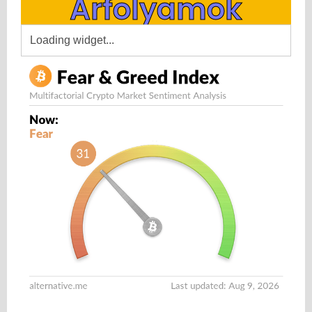
Árfolyamok