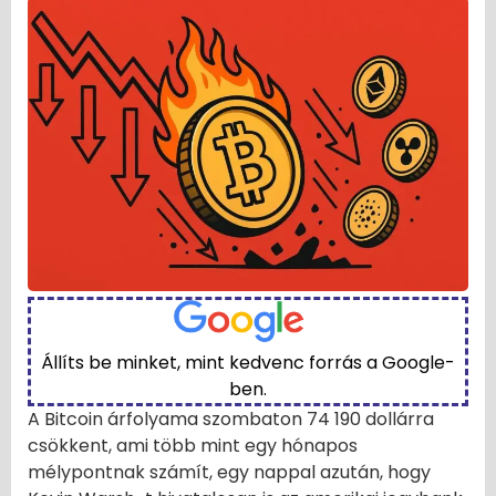
Állíts be minket, mint kedvenc forrás a Google-
ben.
A Bitcoin árfolyama szombaton 74 190 dollárra
csökkent, ami több mint egy hónapos
mélypontnak számít, egy nappal azután, hogy