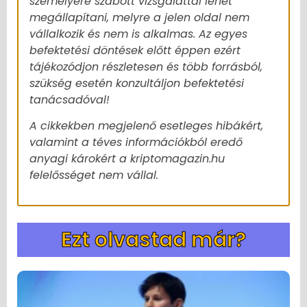
személyére szabott vizsgálattal lehet
megállapítani, melyre a jelen oldal nem
vállalkozik és nem is alkalmas. Az egyes
befektetési döntések előtt éppen ezért
tájékozódjon részletesen és több forrásból,
szükség esetén konzultáljon befektetési
tanácsadóval!
A cikkekben megjelenő esetleges hibákért,
valamint a téves információkból eredő
anyagi károkért a kriptomagazin.hu
felelősséget nem vállal.
Ezt olvastad már?