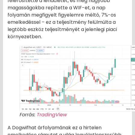
felerősítette a lendületet, és még nagyobb
magasságokba repítette a WIF-et, a nap
folyamán megfigyelt figyelemre méltó, 7%-os
emelkedéssel – ez a teljesítmény felülmúlta a
legtöbb eszköz teljesítményét a jelenlegi piaci
környezetben.
Forrás:
TradingView
A Dogwifhat árfolyamának ez a hirtelen
emelkedése rámutat a világ legvéletlenszerűbb