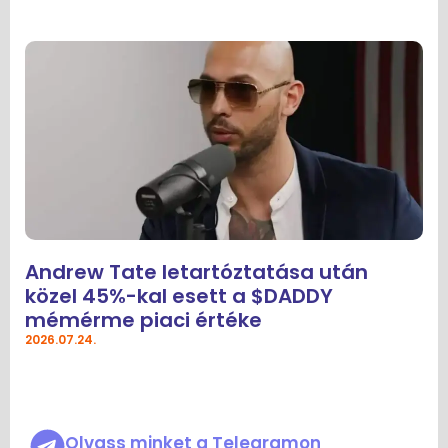
Andrew Tate letartóztatása után
közel 45%-kal esett a $DADDY
mémérme piaci értéke
2026.07.24.
Olvass minket a Telegramon