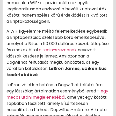
nemcsak a WIF-et pozícionálta az egyik
legdinamikusabb eszközzé a bevált kriptovaluták
között, hanem széles körű érdeklődést is kiváltott
a kriptoközösségben.
A WIF figyelemre méltó felemelkedése egybeesik
a kriptopénzpiac szélesebb körű emelkedésével,
amelyet a Bitcoin 50 000 dolláros küszöb átlépése
és a sokak által
altcoin-szezonnak
nevezett
időszak kezdete jellemez. Ami azonban a
Dogwifhat felfutását megkülönbözteti, az egy
váratlan katalizátor:
LeBron James, az ikonikus
kosárlabdázó
.
LeBron véletlen hatása a Dogwifhat felfutására
egy látszólag ártalmatlan eseményből ered –
egy
meccs utáni megjelenéséből
, amelyet egy kötött
sapkában feszített, amely kísértetiesen
hasonlított a hírhedt Dogwifhat-mémre. A kripto
rajongók gyorsan megragadták ezt a véletlen