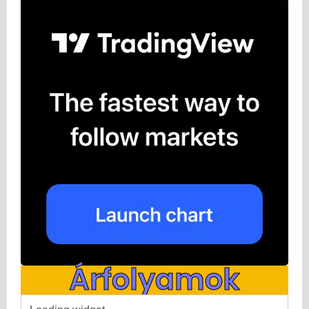
Árfolyamok