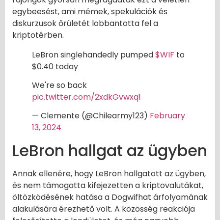
egybeesést, ami mémek, spekulációk és
diskurzusok őrületét lobbantotta fel a
kriptotérben.
LeBron singlehandedly pumped
$WIF
to
$0.40 today
We're so back
pic.twitter.com/2xdkGvwxq1
— Clemente (@Chilearmy123)
February
13, 2024
LeBron hallgat az ügyben
Annak ellenére, hogy LeBron hallgatott az ügyben,
és nem támogatta kifejezetten a kriptovalutákat,
öltözködésének hatása a Dogwifhat árfolyamának
alakulására érezhető volt. A közösség reakciója