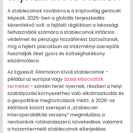
A stablecoinok továbbra is a kriptovilág gerincét
képezik. 2025-ben a globális terjeszkedés
kézenfekvő volt: a fejlődő régiókban a lakossági
felhasználók számára a stablecoinok inflációs
védelmet és pénzügyi hozzáférést biztosítanak,
míg a fejlett piacokban az intézményi szereplők
használják őket gyors és költséghatékony
elszámolásra.
Az Egyesült Államokon kívüli stablecoinok –
például az európai vagy
ázsiai kibocsátók
termékei
– szintén teret nyernek, részben a helyi
szabályozási környezethez való alkalmazkodás és
a geopolitikai megfontolások miatt. A 2026-os
kilátások között szerepel a „stablecoin
interoperabilitási verseny” megindulása, a
neobankok robbanásszerű növekedése, valamint
a hozamtermelő stablecoinok elterjedése.