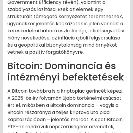
Government Efficiency révén), valamint a
szabályozás lazítása. Ezek az elemek egy
strukturált támogató környezetet teremthetnek,
ugyanakkor jelentős kockázatok is jelen vannak: a
kereskedelmi háború eszkalációja, a költségvetési
hiány növekedése, az infláció újbóli felgyorsulása
és a geopolitikai bizonytalanság mind árnyékot
vetnek a pozitív forgatókönyvre.
Bitcoin: Dominancia és
intézményi befektetések
A Bitcoin továbbra is a kriptopiac gerincét képezi.
A 2025-ös év folyamán újabb történelmi csúcsot
ért el, miközben a Bitcoin dominancia – vagyis a
Bitcoin részaránya a teljes kriptovaluta piaci
kapitalizációban – jelentős maradt. A spot Bitcoin
ETF-ek rendkívüli népszerűségnek örvendtek,