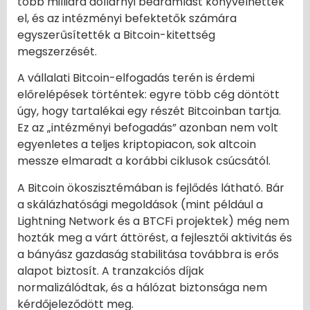
több milliárd dollárnyi beáramlást könyvelhettek
el, és az intézményi befektetők számára
egyszerűsítették a Bitcoin-kitettség
megszerzését.
A vállalati Bitcoin-elfogadás terén is érdemi
előrelépések történtek: egyre több cég döntött
úgy, hogy tartalékai egy részét Bitcoinban tartja.
Ez az „intézményi befogadás” azonban nem volt
egyenletes a teljes kriptopiacon, sok altcoin
messze elmaradt a korábbi ciklusok csúcsától.
A Bitcoin ökoszisztémában is fejlődés látható. Bár
a skálázhatósági megoldások (mint például a
Lightning Network és a BTCFi projektek) még nem
hozták meg a várt áttörést, a fejlesztői aktivitás és
a bányász gazdaság stabilitása továbbra is erős
alapot biztosít. A tranzakciós díjak
normalizálódtak, és a hálózat biztonsága nem
kérdőjeleződött meg.