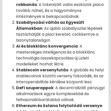
robbanás
: A tokenizált valós eszközök piaca
tovább nőhet, és a hagyományos
intézmények is bekapcsolódnak.
Szabályozási váltás az Egyesült
Államokban
: Az újabb szabályozási lépések
tisztázhatják a piaci keretet, csökkentve a
bizonytalanságot.
AI és blokklánc konvergencia
: A
mesterséges intelligencia és a blokklánc
technológia összekapcsolása új üzleti
modelleket hozhat létre.
Stablecoin versenyfutás
: A globális és helyi
stablecoinok közötti verseny fokozódik, és az
interoperabilitás kérdése központi lesz.
DeFi szuperappok
: A decentralizált pénzügyi
alkalmazások egyre komplexebbé és
felhasználóbarátabbá válnak.
Ethereum és Solana folytatódó versenye
: