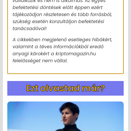
vállalkozik és nem is alkalmas. Az egyes
befektetési döntések előtt éppen ezért
tájékozódjon részletesen és több forrásból,
szükség esetén konzultáljon befektetési
tanácsadóval!
A cikkekben megjelenő esetleges hibákért,
valamint a téves információkból eredő
anyagi károkért a kriptomagazin.hu
felelősséget nem vállal.
Ezt olvastad már?