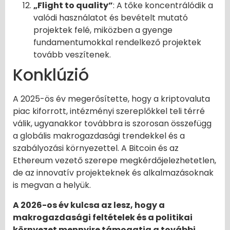
„Flight to quality”
: A tőke koncentrálódik a
valódi használatot és bevételt mutató
projektek felé, miközben a gyenge
fundamentumokkal rendelkező projektek
tovább veszítenek.
Konklúzió
A 2025-ös év megerősítette, hogy a kriptovaluta
piac kiforrott, intézményi szereplőkkel teli térré
válik, ugyanakkor továbbra is szorosan összefügg
a globális makrogazdasági trendekkel és a
szabályozási környezettel. A Bitcoin és az
Ethereum vezető szerepe megkérdőjelezhetetlen,
de az innovatív projekteknek és alkalmazásoknak
is megvan a helyük.
A 2026-os év kulcsa az lesz, hogy a
makrogazdasági feltételek és a politikai
környezet mennyire támogatja a további