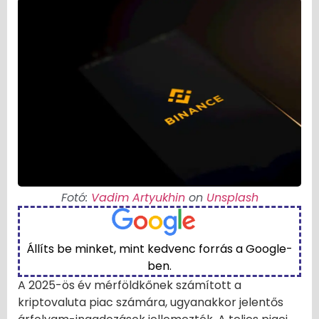
Fotó:
Vadim Artyukhin
on
Unsplash
Állíts be minket, mint kedvenc forrás a Google-
ben.
A 2025-ös év mérföldkőnek számított a
kriptovaluta piac számára, ugyanakkor jelentős