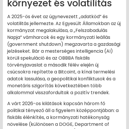
környezet és volatilitás
A 2025-ös évet az úgynevezett „adatköd” és
volatilitás jellemezte. Az Egyesült Államokban az új
kormányzat megalakulása, a „Felszabadulás
Napja” vámharcok és egy kormányzati leállás
(government shutdown) megzavarta a gazdasági
jelzéseket. Bár a mesterséges intelligencia (AI)
körüli spekuláció és az OBBBA fiskális
törvényjavaslat a második félév elején új
csúcsokra repítette a Bitcoint, a kínai termelési
adatok lassulása, a geopolitikai konfliktusok és a
monetáris szigorítás következtében több
alkalommal visszafordultak a pozitív trendek.
A várt 2026-os kilátások kapcsán három fő
politikai tényező áll a figyelem középpontjában: a
fiskális élénkítés, a kormányzati hatékonyság
növelése (különösen a DOGE, Department of