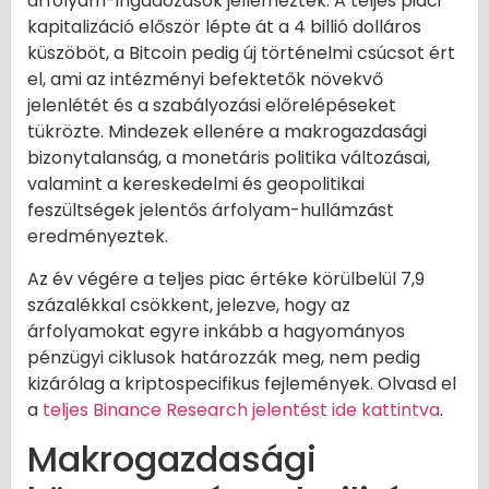
árfolyam-ingadozások jellemezték. A teljes piaci
kapitalizáció először lépte át a 4 billió dolláros
küszöböt, a Bitcoin pedig új történelmi csúcsot ért
el, ami az intézményi befektetők növekvő
jelenlétét és a szabályozási előrelépéseket
tükrözte. Mindezek ellenére a makrogazdasági
bizonytalanság, a monetáris politika változásai,
valamint a kereskedelmi és geopolitikai
feszültségek jelentős árfolyam-hullámzást
eredményeztek.
Az év végére a teljes piac értéke körülbelül 7,9
százalékkal csökkent, jelezve, hogy az
árfolyamokat egyre inkább a hagyományos
pénzügyi ciklusok határozzák meg, nem pedig
kizárólag a kriptospecifikus fejlemények. Olvasd el
a
teljes Binance Research jelentést ide kattintva
.
Makrogazdasági