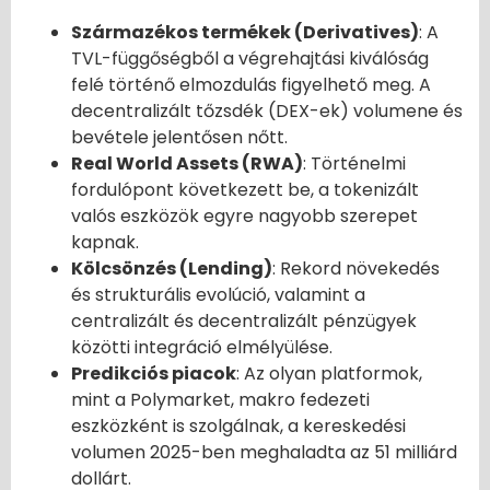
Származékos termékek (Derivatives)
: A
TVL-függőségből a végrehajtási kiválóság
felé történő elmozdulás figyelhető meg. A
decentralizált tőzsdék (DEX-ek) volumene és
bevétele jelentősen nőtt.
Real World Assets (RWA)
: Történelmi
fordulópont következett be, a tokenizált
valós eszközök egyre nagyobb szerepet
kapnak.
Kölcsönzés (Lending)
: Rekord növekedés
és strukturális evolúció, valamint a
centralizált és decentralizált pénzügyek
közötti integráció elmélyülése.
Predikciós piacok
: Az olyan platformok,
mint a Polymarket, makro fedezeti
eszközként is szolgálnak, a kereskedési
volumen 2025-ben meghaladta az 51 milliárd
dollárt.