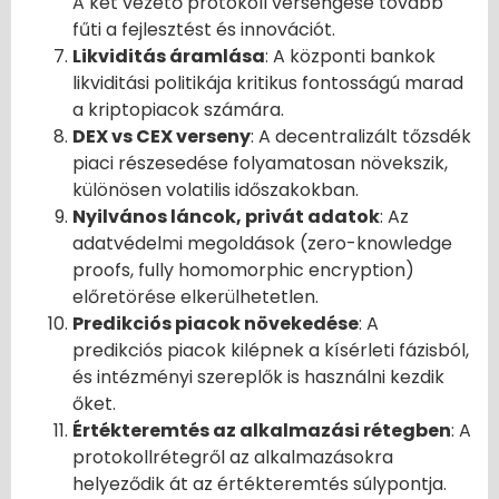
A két vezető protokoll versengése tovább
fűti a fejlesztést és innovációt.
Likviditás áramlása
: A központi bankok
likviditási politikája kritikus fontosságú marad
a kriptopiacok számára.
DEX vs CEX verseny
: A decentralizált tőzsdék
piaci részesedése folyamatosan növekszik,
különösen volatilis időszakokban.
Nyilvános láncok, privát adatok
: Az
adatvédelmi megoldások (zero-knowledge
proofs, fully homomorphic encryption)
előretörése elkerülhetetlen.
Predikciós piacok növekedése
: A
predikciós piacok kilépnek a kísérleti fázisból,
és intézményi szereplők is használni kezdik
őket.
Értékteremtés az alkalmazási rétegben
: A
protokollrétegről az alkalmazásokra
helyeződik át az értékteremtés súlypontja.