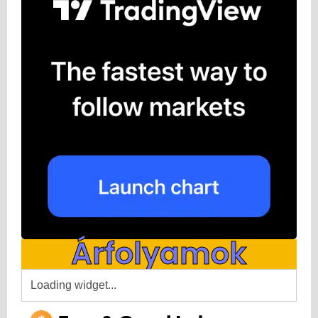
Árfolyamok