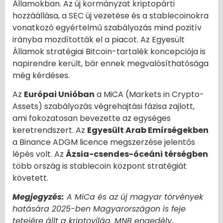
Államokban. Az új kormányzat kriptopárti
hozzáállása, a SEC új vezetése és a stablecoinokra
vonatkozó egyértelmű szabályozás mind pozitív
irányba mozdították el a piacot. Az Egyesült
Államok stratégiai Bitcoin-tartalék koncepciója is
napirendre került, bár ennek megvalósíthatósága
még kérdéses.
Az
Európai Unióban
a MiCA (Markets in Crypto-
Assets) szabályozás végrehajtási fázisa zajlott,
ami fokozatosan bevezette az egységes
keretrendszert. Az
Egyesült Arab Emírségekben
a Binance ADGM licence megszerzése jelentős
lépés volt. Az
Ázsia-csendes-óceáni térségben
több ország is stablecoin központ stratégiát
követett.
Megjegyzés:
A MiCa és az új magyar törvények
hatására 2025-ben Magyarországon is feje
tetejére állt a kriptovilág. MNB engedély,