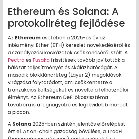
Ethereum és Solana: A
protokollréteg fejlődése
Az
Ethereum
esetében a 2025-ös év az
intézményi Ether (ETH) kereslet növekedéséről és
a szabályozási kockázatok csökkenéséről szólt. A
Pectra
és
Fusaka
frissítések tovább javították a
hálózat teljesítményét és skálázhatóságát. A
második blokkláncréteg (Layer 2) megoldások
virágzása folytatódott, ami csökkentette a
tranzakciós költségeket és növelte a felhasználói
élményt. Az Ethereum DeFi ökoszisztéma
továbbra is a legnagyobb és leglikvidebb maradt
a piacon.
A
Solana
2025-ben szintén jelentős előrelépést
ért el. Az on-chain gazdaság bővülése, a TradFi
(hagyományos pénzügy) partnerségek és a