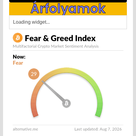
Árfolyamok