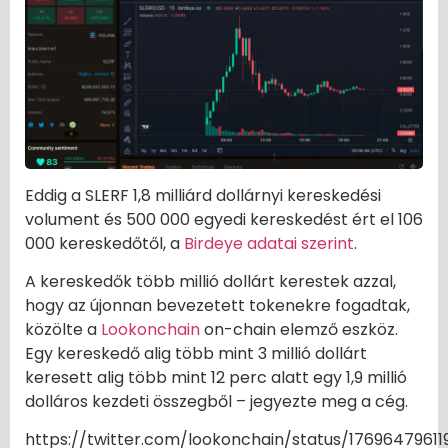
Eddig a SLERF 1,8 milliárd dollárnyi kereskedési
volument és 500 000 egyedi kereskedést ért el 106
000 kereskedőtől, a
Birdeye adatai szerint
.
A kereskedők több millió dollárt kerestek azzal,
hogy az újonnan bevezetett tokenekre fogadtak,
közölte a
Lookonchain
on-chain elemző eszköz.
Egy kereskedő alig több mint 3 millió dollárt
keresett alig több mint 12 perc alatt egy 1,9 millió
dolláros kezdeti összegből – jegyezte meg a cég.
https://twitter.com/lookonchain/status/1769647961