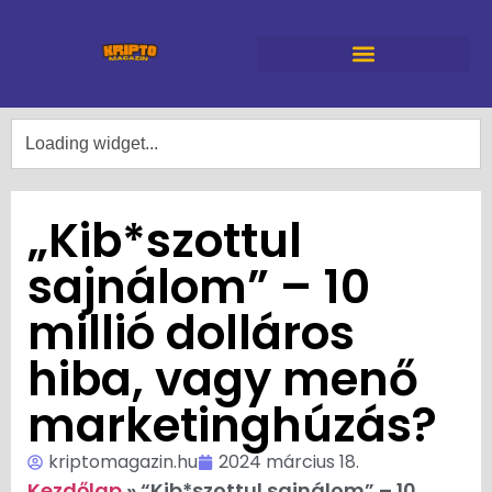
„Kib*szottul
sajnálom” – 10
millió dolláros
hiba, vagy menő
marketinghúzás?
kriptomagazin.hu
2024 március 18.
Kezdőlap
»
“Kib*szottul sajnálom” – 10