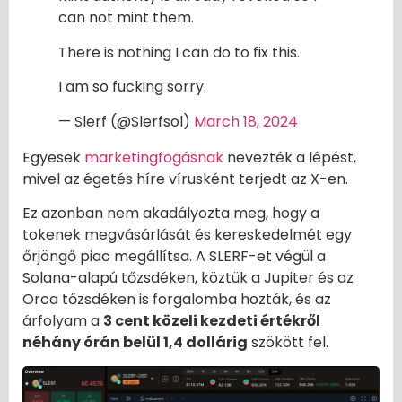
can not mint them.
There is nothing I can do to fix this.
I am so fucking sorry.
— Slerf (@Slerfsol)
March 18, 2024
Egyesek
marketingfogásnak
nevezték a lépést,
mivel az égetés híre vírusként terjedt az X-en.
Ez azonban nem akadályozta meg, hogy a
tokenek megvásárlását és kereskedelmét egy
őrjöngő piac megállítsa. A SLERF-et végül a
Solana-alapú tőzsdéken, köztük a Jupiter és az
Orca tőzsdéken is forgalomba hozták, és az
árfolyam a
3 cent közeli kezdeti értékről
néhány órán belül 1,4 dollárig
szökött fel.