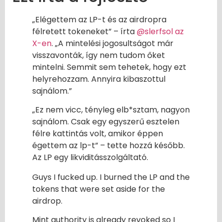
„Elégettem az LP-t és az airdropra
félretett tokeneket” – írta
@slerfsol az
X-en
. „A mintelési jogosultságot már
visszavonták, így nem tudom őket
mintelni. Semmit sem tehetek, hogy ezt
helyrehozzam. Annyira kibaszottul
sajnálom.”
„Ez nem vicc, tényleg elb*sztam, nagyon
sajnálom. Csak egy egyszerű esztelen
félre kattintás volt, amikor éppen
égettem az lp-t” – tette hozzá később.
Az LP egy likviditásszolgáltató.
Guys I fucked up. I burned the LP and the
tokens that were set aside for the
airdrop.
Mint authority is already revoked so I