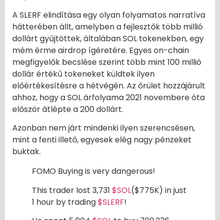
A SLERF elindítása egy olyan folyamatos narratíva
hátterében állt, amelyben a fejlesztők több millió
dollárt gyűjtöttek, általában SOL tokenekben, egy
mém érme airdrop ígéretére. Egyes on-chain
megfigyelők becslése szerint több mint 100 millió
dollár értékű tokeneket küldtek ilyen
előértékesítésre a hétvégén. Az őrület hozzájárult
ahhoz, hogy a SOL árfolyama 2021 novembere óta
először átlépte a 200 dollárt.
Azonban nem járt mindenki ilyen szerencsésen,
mint a fenti illető, egyesek elég nagy pénzeket
buktak.
FOMO Buying is very dangerous!
This trader lost 3,731
$SOL
($775K) in just
1 hour by trading
$SLERF
!