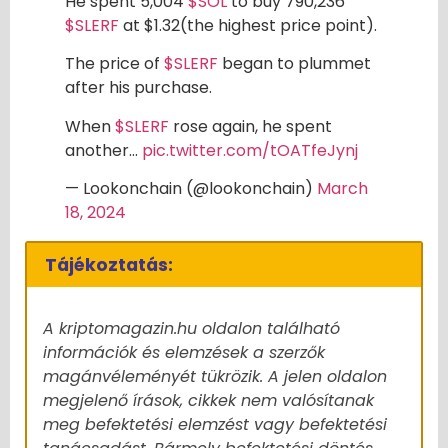
He spent 5,004
$SOL
to buy 790,236
$SLERF
at $1.32(the highest price point).
The price of
$SLERF
began to plummet
after his purchase.
When
$SLERF
rose again, he spent
another…
pic.twitter.com/tOATfeJynj
— Lookonchain (@lookonchain)
March
18, 2024
Tájékoztatás:
A kriptomagazin.hu oldalon található
információk és elemzések a szerzők
magánvéleményét tükrözik. A jelen oldalon
megjelenő írások, cikkek nem valósítanak
meg befektetési elemzést vagy befektetési