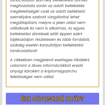
tanácsadást. Bármely befektetési döntés
meghozatala során az adott befektetés
megfelelőségét csak az adott befektető
személyére szabott vizsgálattal lehet
megállapítani, melyre a jelen oldal nem
vállalkozik és nem is alkalmas. Az egyes
befektetési döntések előtt éppen ezért
tájékozódjon részletesen és több forrásból,
szükség esetén konzultáljon befektetési
tanácsadóval!
A cikkekben megjelenő esetleges hibákért,
valamint a téves információkból eredő
anyagi károkért a kriptomagazin.hu
felelősséget nem vállal.
Ezt olvastad már?