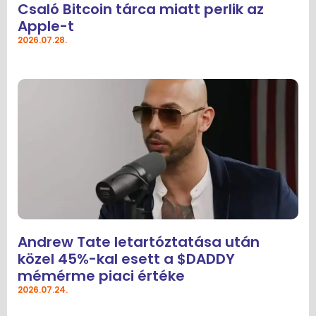
Csaló Bitcoin tárca miatt perlik az
Apple-t
2026.07.28.
Andrew Tate letartóztatása után
közel 45%-kal esett a $DADDY
mémérme piaci értéke
2026.07.24.