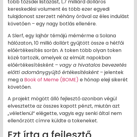
több tőzsdei listázást, 1,7 milliárd dolláros
kereskedési volument és több ezer egyedi
tulajdonost szerzett néhány órával az éles indulást
követően – egy nagy botlás ellenére.
A Slerf, egy lajhár témájú mémérme a Solana
hálózaton, 10 millió dollárt gyűjtött össze a hétfői
előértékesítés során. A token több olyan token
közé tartozik, amelyek az elmúlt napokban
előértékesítésként –
vagy a hivatalos bevezetés
előtti adománygyűjtő értékesítésként
– jelentek
meg a
Book of Meme (BOME)
e hónap eleji sikerét
követően.
A projekt mögött álló fejlesztő azonban végül
elvesztette az összes kapott pénzt, miután azt
„véletlenül” elégette, vagyis egy senki által nem
ellenőrzött címre küldte a tokeneket.
Ezt írta a fejlesztő