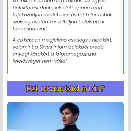
vállalkozik és nem is alkalmas. Az egyes
befektetési döntések előtt éppen ezért
tájékozódjon részletesen és több forrásból,
szükség esetén konzultáljon befektetési
tanácsadóval!
A cikkekben megjelenő esetleges hibákért,
valamint a téves információkból eredő
anyagi károkért a kriptomagazin.hu
felelősséget nem vállal.
Ezt olvastad már?