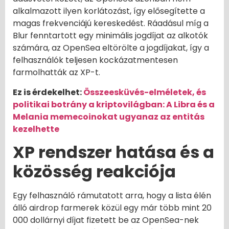
alkalmazott ilyen korlátozást, így elősegítette a
magas frekvenciájú kereskedést. Ráadásul míg a
Blur fenntartott egy minimális jogdíjat az alkotók
számára, az OpenSea eltörölte a jogdíjakat, így a
felhasználók teljesen kockázatmentesen
farmolhatták az XP-t.
Ez is érdekelhet:
Összeesküvés-elméletek, és
politikai botrány a kriptovilágban: A Libra és a
Melania memecoinokat ugyanaz az entitás
kezelhette
XP rendszer hatása és a
közösség reakciója
Egy felhasználó rámutatott arra, hogy a lista élén
álló airdrop farmerek közül egy már több mint 20
000 dollárnyi díjat fizetett be az OpenSea-nek