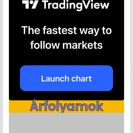
Árfolyamok