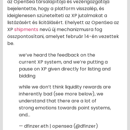
az OpenSea társalapítója és vezérigazgatója
bejelentette, hogy a platform visszalép, és
ideiglenesen szünetelteti az XP jutalmakat a
listázásért és licitálásért. Ehelyett az OpenSea az
XP
shipments
nevű új mechanizmusra fog
összpontosítani, amelyet február 14-én vezettek
be.
we’ve heard the feedback on the
current XP system, and we’re putting a
pause on XP given directly for listing and
bidding
while we don’t think liquidity rewards are
inherently bad (see more below), we
understand that there are a lot of
strong emotions towards point systems,
and…
— dfinzer.eth | opensea (@dfinzer)