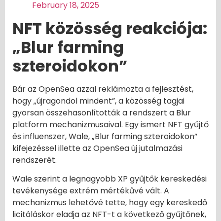
February 18, 2025
NFT közösség reakciója:
„Blur farming
szteroidokon”
Bár az OpenSea azzal reklámozta a fejlesztést,
hogy „újragondol mindent”, a közösség tagjai
gyorsan összehasonlították a rendszert a Blur
platform mechanizmusaival. Egy ismert NFT gyűjtő
és influenszer, Wale, „Blur farming szteroidokon”
kifejezéssel illette az OpenSea új jutalmazási
rendszerét.
Wale szerint a legnagyobb XP gyűjtők kereskedési
tevékenysége extrém mértékűvé vált. A
mechanizmus lehetővé tette, hogy egy kereskedő
licitáláskor eladja az NFT-t a következő gyűjtőnek,