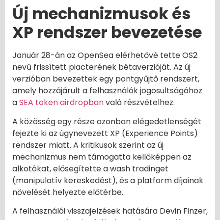
Új mechanizmusok és
XP rendszer bevezetése
Január 28-án az OpenSea elérhetővé tette OS2
nevű frissített piacterének bétaverzióját. Az új
verzióban bevezettek egy pontgyűjtő rendszert,
amely hozzájárult a felhasználók jogosultságához
a
SEA token airdropban
való részvételhez.
A közösség egy része azonban elégedetlenségét
fejezte ki az úgynevezett XP (Experience Points)
rendszer miatt. A kritikusok szerint az új
mechanizmus nem támogatta kellőképpen az
alkotókat, elősegítette a wash tradinget
(manipulatív kereskedést), és a platform díjainak
növelését helyezte előtérbe.
A felhasználói visszajelzések hatására Devin Finzer,