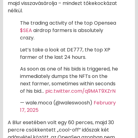
majd visszavásárolja – mindezt tőkekockázat
nélkül.
The trading activity of the top Opensea
$SEA
airdrop farmers is absolutely
crazy.
Let’s take a look at DE777, the top XP
farmer of the last 24 hours.
As soon as one of his bids is triggered, he
immediately dumps the NFTs on the
next farmer, sometimes within seconds
of his bid…
pic.twitter.com/q9MAT9XZrN
— wale.moca (@waleswoosh)
February
17, 2025
A Blur esetében volt egy 60 perces, majd 30
percre csökkentett „cool-off” időszak két
adásvétel között, az OpenSea azonban nem