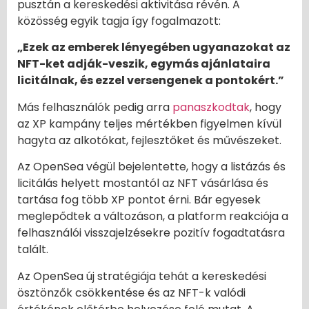
pusztán a kereskedési aktivitása révén. A
közösség egyik tagja így fogalmazott:
„Ezek az emberek lényegében ugyanazokat az
NFT-ket adják-veszik, egymás ajánlataira
licitálnak, és ezzel versengenek a pontokért.”
Más felhasználók pedig arra
panaszkodtak
, hogy
az XP kampány teljes mértékben figyelmen kívül
hagyta az alkotókat, fejlesztőket és művészeket.
Az OpenSea végül bejelentette, hogy a listázás és
licitálás helyett mostantól az NFT vásárlása és
tartása fog több XP pontot érni. Bár egyesek
meglepődtek a változáson, a platform reakciója a
felhasználói visszajelzésekre pozitív fogadtatásra
talált.
Az OpenSea új stratégiája tehát a kereskedési
ösztönzők csökkentése és az NFT-k valódi