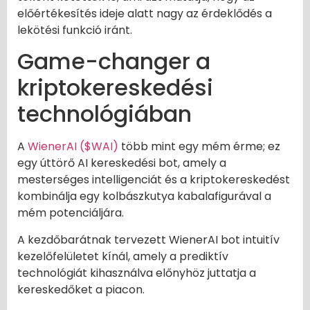
előértékesítés ideje alatt nagy az érdeklődés a
lekötési funkció iránt.
Game-changer a
kriptokereskedési
technológiában
A
WienerAI ($WAI)
több mint egy mém érme; ez
egy úttörő AI kereskedési bot, amely a
mesterséges intelligenciát és a kriptokereskedést
kombinálja egy kolbászkutya kabalafigurával a
mém potenciáljára.
A kezdőbarátnak tervezett WienerAI bot intuitív
kezelőfelületet kínál, amely a prediktív
technológiát kihasználva előnyhöz juttatja a
kereskedőket a piacon.