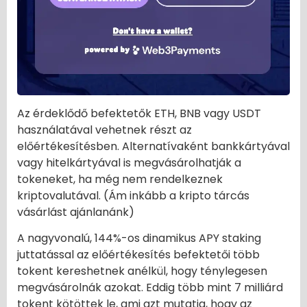
Az érdeklődő befektetők ETH, BNB vagy USDT
használatával vehetnek részt az
előértékesítésben. Alternatívaként bankkártyával
vagy hitelkártyával is megvásárolhatják a
tokeneket, ha még nem rendelkeznek
kriptovalutával. (Ám inkább a kripto tárcás
vásárlást ajánlanánk)
A nagyvonalú, 144%-os dinamikus APY staking
juttatással az előértékesítés befektetői több
tokent kereshetnek anélkül, hogy ténylegesen
megvásárolnák azokat. Eddig több mint 7 milliárd
tokent kötöttek le, ami azt mutatja, hogy az