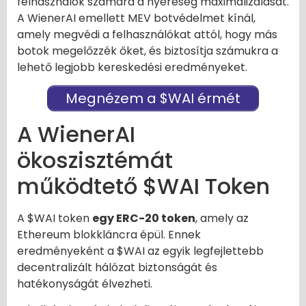
felhasználók számára a nyereség maximalizálását.
A WienerAI emellett MEV botvédelmet kínál,
amely megvédi a felhasználókat attól, hogy más
botok megelőzzék őket, és biztosítja számukra a
lehető legjobb kereskedési eredményeket.
Megnézem a $WAI érmét
A WienerAI
ökoszisztémát
működtető $WAI Token
A $WAI token
egy ERC-20 token
, amely az
Ethereum blokkláncra épül. Ennek
eredményeként a $WAI az egyik legfejlettebb
decentralizált hálózat biztonságát és
hatékonyságát élvezheti.