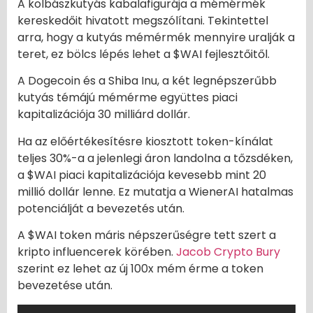
A kolbászkutyás kabalafigurája a mémérmék
kereskedőit hivatott megszólítani. Tekintettel
arra, hogy a kutyás mémérmék mennyire uralják a
teret, ez bölcs lépés lehet a $WAI fejlesztőitől.
A Dogecoin és a Shiba Inu, a két legnépszerűbb
kutyás témájú mémérme együttes piaci
kapitalizációja 30 milliárd dollár.
Ha az előértékesítésre kiosztott token-kínálat
teljes 30%-a a jelenlegi áron landolna a tőzsdéken,
a $WAI piaci kapitalizációja kevesebb mint 20
millió dollár lenne. Ez mutatja a WienerAI hatalmas
potenciálját a bevezetés után.
A $WAI token máris népszerűségre tett szert a
kripto influencerek körében.
Jacob Crypto Bury
szerint ez lehet az új 100x mém érme a token
bevezetése után.