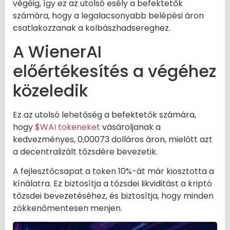
végéig, így ez az utolsó esély a befektetők
számára, hogy a legalacsonyabb belépési áron
csatlakozzanak a kolbászhadsereghez.
A WienerAI
előértékesítés a végéhez
közeledik
Ez az utolsó lehetőség a befektetők számára,
hogy
$WAI tokeneket
vásároljanak a
kedvezményes, 0,00073 dolláros áron, mielőtt azt
a decentralizált tőzsdére bevezetik.
A fejlesztőcsapat a token 10%-át már kiosztotta a
kínálatra. Ez biztosítja a tőzsdei likviditást a kriptó
tőzsdei bevezetéséhez, és biztosítja, hogy minden
zökkenőmentesen menjen.