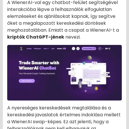
A WienerAI-val egy chatbot-felület segítségével
interakcióba lépve a felhasználók elfogulatlan
elemzéseket és ajánlásokat kapnak, így segítve
őket a megalapozott kereskedési döntések
meghozatalában. Emiatt a csapat a WienerAI-t a
kriptók ChatGPT-jének
nevezi.
A nyereséges kereskedések megtalálása és a
kereskedési javaslatok értelmes indoklása mellett
a WienerAI swap-képes. Ez azt jelenti, hogy a
felhasználóknak nem kell elhagyniuk az