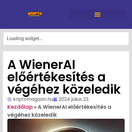
A WienerAI
előértékesítés a
végéhez közeledik
kriptomagazin.hu
2024 július 23.
Kezdőlap
»
A WienerAI előértékesítés a
végéhez közeledik