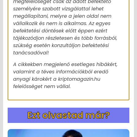
megfelelőségét csak az adott befektető
személyére szabott vizsgálattal lehet
megállapítani, melyre a jelen oldal nem
vállalkozik és nem is alkalmas. Az egyes
befektetési döntések előtt éppen ezért
tájékozódjon részletesen és több forrásból,
szükség esetén konzultáljon befektetési
tanácsadóval!
A cikkekben megjelenő esetleges hibákért,
valamint a téves információkból eredő
anyagi károkért a kriptomagazin.hu
felelősséget nem vállal.
Ezt olvastad már?