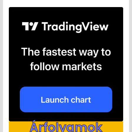
Árfolyamok