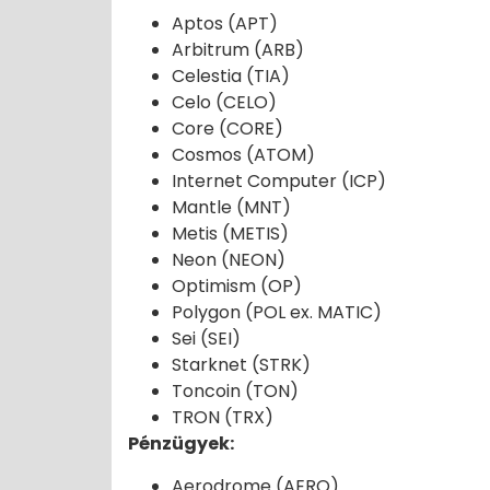
Aptos (APT)
Arbitrum (ARB)
Celestia (TIA)
Celo (CELO)
Core (CORE)
Cosmos (ATOM)
Internet Computer (ICP)
Mantle (MNT)
Metis (METIS)
Neon (NEON)
Optimism (OP)
Polygon (POL ex. MATIC)
Sei (SEI)
Starknet (STRK)
Toncoin (TON)
TRON (TRX)
Pénzügyek:
Aerodrome (AERO)