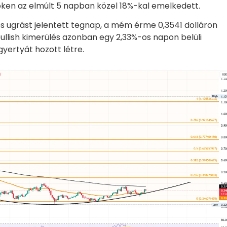
en az elmúlt 5 napban közel 18%-kal emelkedett.
os ugrást jelentett tegnap, a mém érme 0,3541 dolláron
bullish kimerülés azonban egy 2,33%-os napon belüli
yertyát hozott létre.