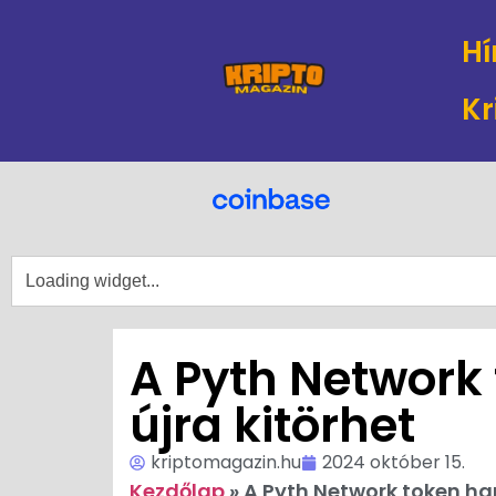
Hí
Kr
A Pyth Network
újra kitörhet
kriptomagazin.hu
2024 október 15.
Kezdőlap
»
A Pyth Network token ha