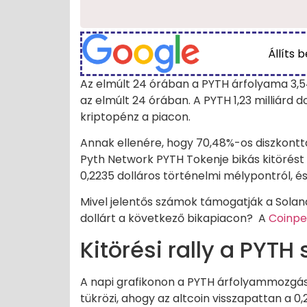
Állíts 
Az elmúlt 24 órában a PYTH árfolyama 3,
az elmúlt 24 órában. A PYTH 1,23 milliárd d
kriptopénz a piacon.
Annak ellenére, hogy 70,48%-os diszkontta
Pyth Network PYTH Tokenje bikás kitörést
0,2235 dolláros történelmi mélypontról, és
Mivel jelentős számok támogatják a Solana
dollárt a következő bikapiacon? A
Coinpe
Kitörési rally a PYT
A napi grafikonon a PYTH árfolyammozgás e
tükrözi, ahogy az altcoin visszapattan a 