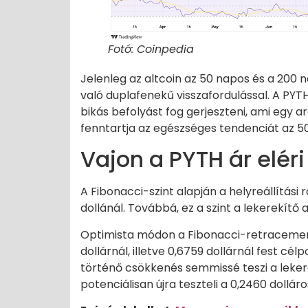
Fotó: Coinpedia
Jelenleg az altcoin az 50 napos és a 200 
való duplafenekű visszafordulással. A PYT
bikás befolyást fog gerjeszteni, ami egy 
fenntartja az egészséges tendenciát az 50
Vajon a PYTH ár eléri
A Fibonacci-szint alapján a helyreállítási 
dollánál. Továbbá, ez a szint a lekerekítő
Optimista módon a Fibonacci-retracement
dollárnál, illetve 0,6759 dollárnál fest cé
történő csökkenés semmissé teszi a lekerek
potenciálisan újra teszteli a 0,2460 dolláro