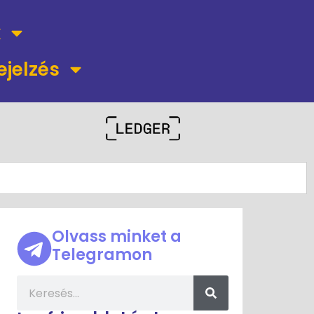
k
ejelzés
Olvass minket a
Telegramon