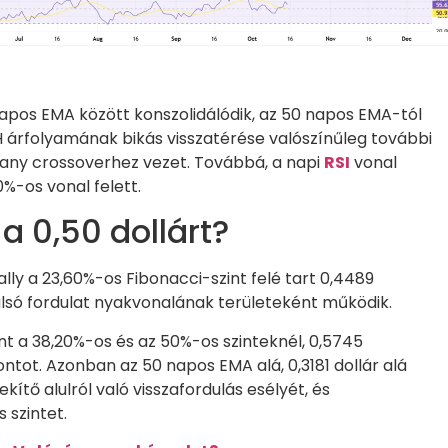
napos EMA között konszolidálódik, az 50 napos EMA-tól
H árfolyamának bikás visszatérése valószínűleg további
arany crossoverhez vezet. Továbbá, a napi
RSI
vonal
%-os vonal felett.
 a 0,50 dollárt?
rally a 23,60%-os Fibonacci-szint felé tart 0,4489
 alsó fordulat nyakvonalának területeként működik.
 a 38,20%-os és az 50%-os szinteknél, 0,5745
lpontot. Azonban az 50 napos EMA alá, 0,3181 dollár alá
ítő alulról való visszafordulás esélyét, és
s szintet.