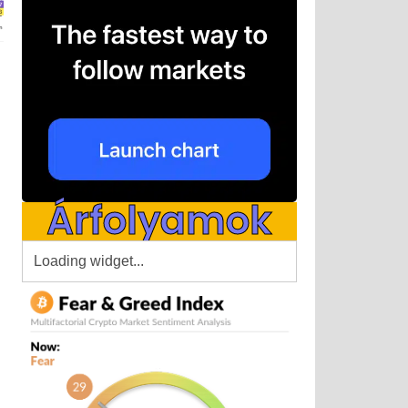
Árfolyamok