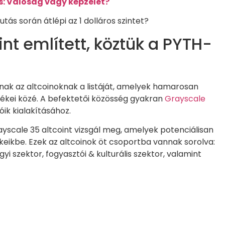
: Valóság vagy képzelet?
ás során átlépi az 1 dolláros szintet?
nt említett, köztük a PYTH-
ak az altcoinoknak a listáját, amelyek hamarosan
mékei közé. A befektetői közösség gyakran
Grayscale
óik kialakításához.
rayscale 35 altcoint vizsgál meg, amelyek potenciálisan
keikbe. Ezek az altcoinok öt csoportba vannak sorolva:
i szektor, fogyasztói & kulturális szektor, valamint