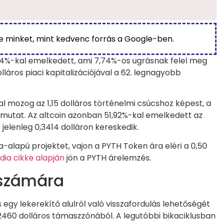
be minket, mint kedvenc forrás a Google-ben.
54%-kal emelkedett, ami 7,74%-os ugrásnak felel meg
olláros piaci kapitalizációjával a 62. legnagyobb
l mozog az 1,15 dolláros történelmi csúcshoz képest, a
 mutat. Az altcoin azonban 51,92%-kal emelkedett az
 jelenleg 0,3414 dolláron kereskedik.
-alapú projektet, vajon a PYTH Token ára eléri a 0,50
dia cikke alapján
jön a PYTH árelemzés.
H számára
gy lekerekítő alulról való visszafordulás lehetőségét
0,2460 dolláros támaszzónából. A legutóbbi bikaciklusban