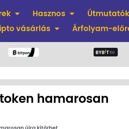
rek
Hasznos
Útmutató
ipto vásárlás
Árfolyam-előr
 token hamarosan
marosan újra kitörhet