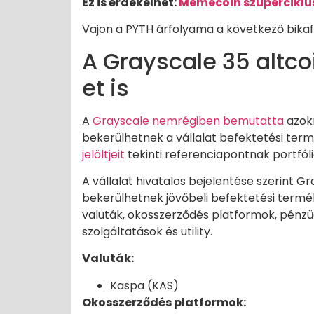
Ez is érdekelhet:
Memecoin szuperciklus
Vajon a PYTH árfolyama a következő bikafut
A Grayscale 35 altcoi
et is
A
Grayscale nemrégiben bemutatta
azokn
bekerülhetnek a vállalat befektetési ter
jelöltjeit
tekinti referenciapontnak portfóli
A vállalat hivatalos bejelentése szerint G
bekerülhetnek jövőbeli befektetési termé
valuták, okosszerződés platformok, pénzügy
szolgáltatások és utility.
Valuták:
Kaspa (KAS)
Okosszerződés platformok: