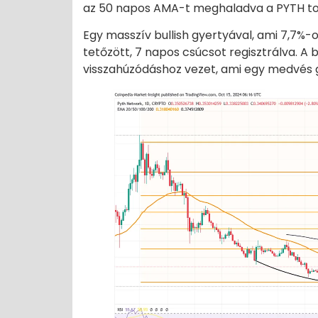
az 50 napos AMA-t meghaladva a PYTH tok
Egy masszív bullish gyertyával, ami 7,7%-
tetőzött, 7 napos csúcsot regisztrálva. A 
visszahúzódáshoz vezet, ami egy medvés g