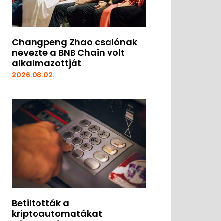
Changpeng Zhao csalónak
nevezte a BNB Chain volt
alkalmazottját
2026.08.02.
Betiltották a
kriptoautomatákat