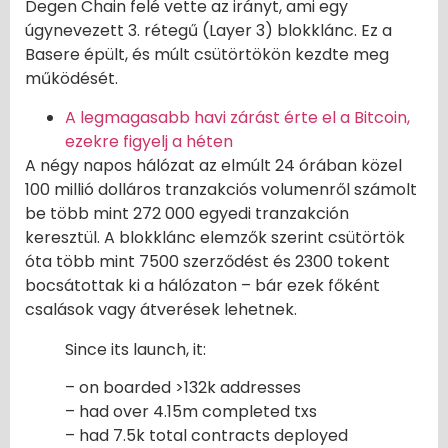
Degen Chain felé vette az irányt, ami egy
úgynevezett 3. rétegű (Layer 3) blokklánc. Ez a
Basere épült, és múlt csütörtökön kezdte meg
működését.
A legmagasabb havi zárást érte el a Bitcoin,
ezekre figyelj a héten
A négy napos hálózat az elmúlt 24 órában közel
100 millió dolláros tranzakciós volumenről számolt
be több mint 272 000 egyedi tranzakción
keresztül. A blokklánc elemzők szerint csütörtök
óta több mint 7500 szerződést és 2300 tokent
bocsátottak ki a hálózaton – bár ezek főként
csalások vagy átverések lehetnek.
Since its launch, it:
– on boarded >132k addresses
– had over 4.15m completed txs
– had 7.5k total contracts deployed