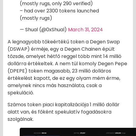
(mostly rugs, only 290 verified)
– had over 2300 tokens launched
(mostly rugs)
— Shual (@0xShual)
March 31, 2024
A legnagyobb tőkeértékű token a Degen Swap
(DSWAP) érméje, egy a Degen Chainen épült
tőzsde, amelyet hétfő reggel több mint 14 millió
dollárra értékeltek. A nem túl komoly Degen Pepe
(DPEPE) token magasabb, 23 millió dolláros
értékelést kapott, de ez egy olyam mém érme,
amelynek nincs más használata, csak a
spekuláció.
Számos token piaci kapitalizációja 1 millió dollár
alatt van, és főként spekulatív fogadásokra
szolgálnak.