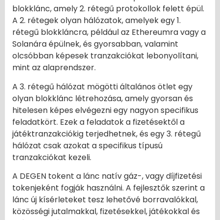
blokklánc, amely 2. rétegű protokollok felett épül.
A 2. rétegek olyan hálózatok, amelyek egy 1.
rétegű blokkláncra, például az Ethereumra vagy a
Solanára épülnek, és gyorsabban, valamint
olcsóbban képesek tranzakciókat lebonyolítani,
mint az alaprendszer.
A 3. rétegű hálózat mögötti általános ötlet egy
olyan blokklánc létrehozása, amely gyorsan és
hitelesen képes elvégezni egy nagyon specifikus
feladatkört. Ezek a feladatok a fizetésektől a
játéktranzakciókig terjedhetnek, és egy 3. rétegű
hálózat csak azokat a specifikus típusú
tranzakciókat kezeli.
A DEGEN tokent a lánc natív gáz-, vagy díjfizetési
tokenjeként fogják használni. A fejlesztők szerint a
lánc új kísérleteket tesz lehetővé borravalókkal,
közösségi jutalmakkal, fizetésekkel, játékokkal és