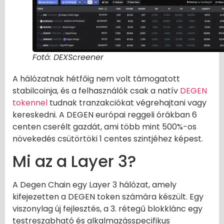
Fotó: DEXScreener
A hálózatnak hétfőig nem volt támogatott
stabilcoinja, és a felhasználók csak a natív
DEGEN
tokennel
tudnak tranzakciókat végrehajtani vagy
kereskedni. A DEGEN európai reggeli órákban 6
centen cserélt gazdát, ami több mint 500%-os
növekedés csütörtöki 1 centes szintjéhez képest.
Mi az a Layer 3?
A Degen Chain egy Layer 3 hálózat, amely
kifejezetten a DEGEN token számára készült. Egy
viszonylag új fejlesztés, a 3. rétegű blokklánc egy
testreszabható és alkalmazásspecifikus