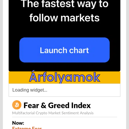
Árfolyamok