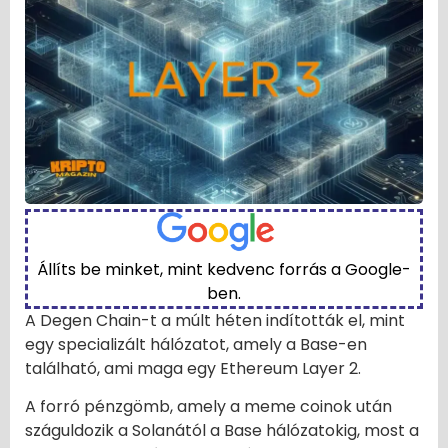
Állíts be minket, mint kedvenc forrás a Google-
ben.
A Degen Chain-t a múlt héten indították el, mint
egy specializált hálózatot, amely a Base-en
található, ami maga egy Ethereum Layer 2.
A forró pénzgömb, amely a meme coinok után
száguldozik a Solanától a Base hálózatokig, most a