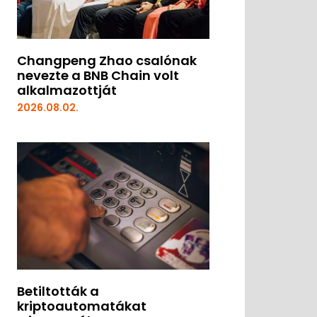
Changpeng Zhao csalónak
nevezte a BNB Chain volt
alkalmazottját
2026.08.02.
Betiltották a
kriptoautomatákat