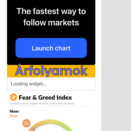
Árfolyamok