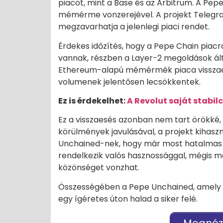
piacot, mint a Base és az Arbitrum. A Pe
mémérme vonzerejével. A projekt Telegram
megzavarhatja a jelenlegi piaci rendet.
Érdekes időzítés, hogy a Pepe Chain piacr
vannak, részben a Layer-2 megoldások ált
Ethereum-alapú mémérmék piaca visszaes
volumenek jelentősen lecsökkentek.
Ez is érdekelhet:
A Revolut saját stabil
Ez a visszaesés azonban nem tart örökké, 
körülmények javulásával, a projekt kihaszn
Unchained-nek, hogy már most hatalmas k
rendelkezik valós hasznossággal, mégis m
közönséget vonzhat.
Összességében a Pepe Unchained, amely már
egy ígéretes úton halad a siker felé.