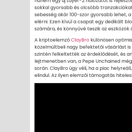
hanem egy új Layer-2 hálózatot is fejlesz
sokkal gyorsabb és olcsóbb tranzakciókat 
sebesség akár 100-szor gyorsabb lehet, a 
elérni. Ezen kívül a csapat egy dedikált bl
számára, és könnyűvé teszik az eszközök 
A kriptoelemző
ClayBro
különösen optimis
közelmúltbeli nagy befektetői vásárlást is 
szintén felkeltették az érdeklődését, és 
lejtmenetben van, a Pepe Unchained még 
során. ClayBro úgy véli, ha a piac helyreál
elindul. Az ilyen elemzői támogatás hitele