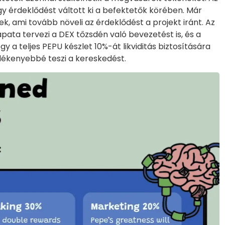
y érdeklődést váltott ki a befektetők körében. Már
k, ami tovább növeli az érdeklődést a projekt iránt. Az
ata tervezi a DEX tőzsdén való bevezetést is, és a
gy a teljes PEPU készlet 10%-át likviditás biztosítására
dülékenyebbé teszi a kereskedést.