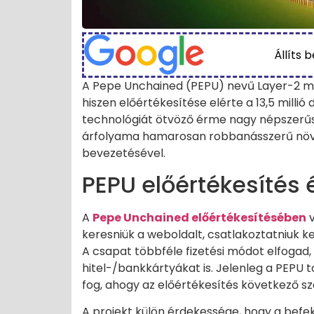
Állíts 
A Pepe Unchained (PEPU) nevű Layer-2 m
hiszen előértékesítése elérte a 13,5 millió
technológiát ötvöző érme nagy népszerűs
árfolyama hamarosan robbanásszerű növ
bevezetésével.
PEPU előértékesítés
A
Pepe Unchained előértékesítésében
v
keresniük a weboldalt, csatlakoztatniuk ke
A csapat többféle fizetési módot elfogad,
hitel-/bankkártyákat is. Jelenleg a PEPU
fog, ahogy az előértékesítés következő sz
A projekt külön érdekessége, hogy a befe