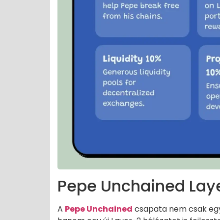
Pepe Unchained Laye
A
Pepe Unchained
csapata nem csak egy 