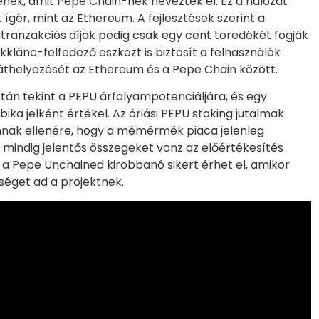
tenek, amit Pepe Chain-nek neveztek el. Ez a hálózat
ígér, mint az Ethereum. A fejlesztések szerint a
tranzakciós díjak pedig csak egy cent töredékét fogják
okklánc-felfedező eszközt is biztosít a felhasználók
áthelyezését az Ethereum és a Pepe Chain között.
tán tekint a PEPU árfolyampotenciáljára, és egy
bika jelként értékel. Az óriási PEPU staking jutalmak
annak ellenére, hogy a mémérmék piaca jelenleg
mindig jelentős összegeket vonz az előértékesítés
l, a Pepe Unchained kirobbanó sikert érhet el, amikor
sséget ad a projektnek.