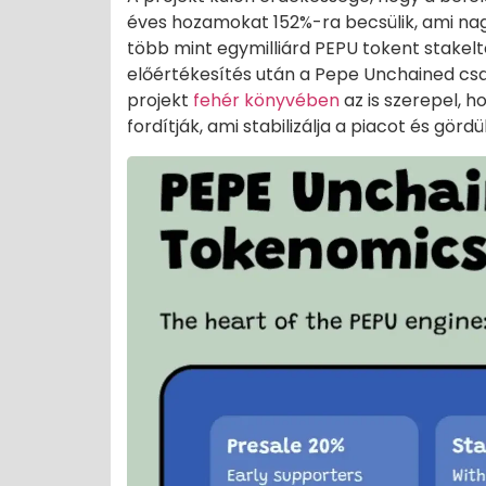
éves hozamokat 152%-ra becsülik, ami nag
több mint egymilliárd PEPU tokent stakelte
előértékesítés után a Pepe Unchained csap
projekt
fehér könyvében
az is szerepel, ho
fordítják, ami stabilizálja a piacot és gör