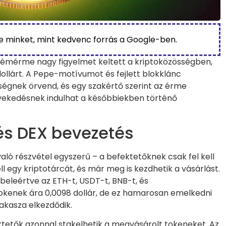
be minket, mint kedvenc forrás a Google-ben.
émérme nagy figyelmet keltett a kriptoközösségben,
 dollárt. A Pepe-motívumot és fejlett blokklánc
égnek örvend, és egy szakértő szerint az érme
ekedésnek indulhat a későbbiekben történő
 és DEX bevezetés
aló részvétel egyszerű – a befektetőknek csak fel kell
ll egy kriptotárcát, és már meg is kezdhetik a vásárlást.
 beleértve az ETH-t, USDT-t, BNB-t, és
 tokenek ára 0,0098 dollár, de ez hamarosan emelkedni
akasza elkezdődik.
ktetők azonnal stakelhetik a megvásárolt tokeneket. Az