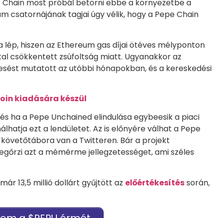
pe Chain most próbál betörni ebbe a környezetbe a
 csatornájának tagjai úgy vélik, hogy a Pepe Chain
a lép, hiszen az Ethereum gas díjai ötéves mélyponton
al csökkentett zsúfoltság miatt. Ugyanakkor az
ést mutatott az utóbbi hónapokban, és a kereskedési
coin kiadására készül
és ha a Pepe Unchained elindulása egybeesik a piaci
álhatja ezt a lendületet. Az is előnyére válhat a Pepe
övetőtábora van a Twitteren. Bár a projekt
egőrzi azt a mémérme jellegzetességet, ami széles
 13,5 millió dollárt gyűjtött az
előértékesítés
során,