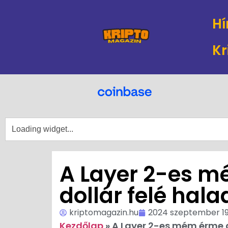
Hí
Kr
A Layer 2-es mé
dollár felé hala
kriptomagazin.hu
2024 szeptember 19
Kezdőlap
»
A Layer 2-es mém érme a 