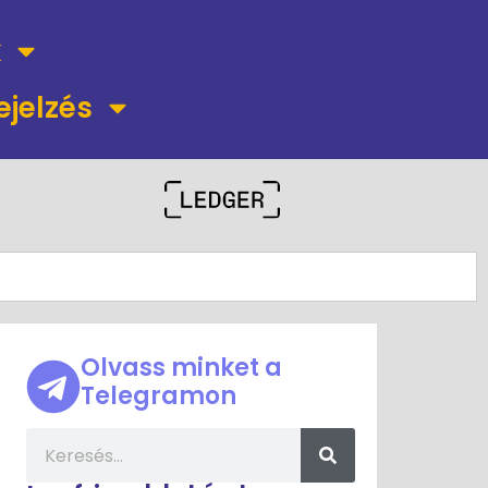
k
ejelzés
Olvass minket a
Telegramon