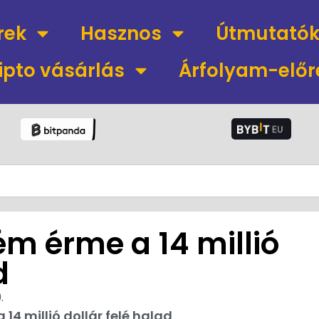
rek
Hasznos
Útmutató
ipto vásárlás
Árfolyam-előr
m érme a 14 millió
d
.
14 millió dollár felé halad