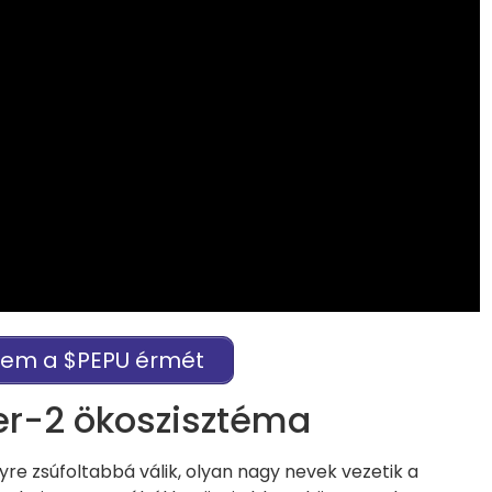
em a $PEPU érmét
er-2 ökoszisztéma
yre zsúfoltabbá válik, olyan nagy nevek vezetik a