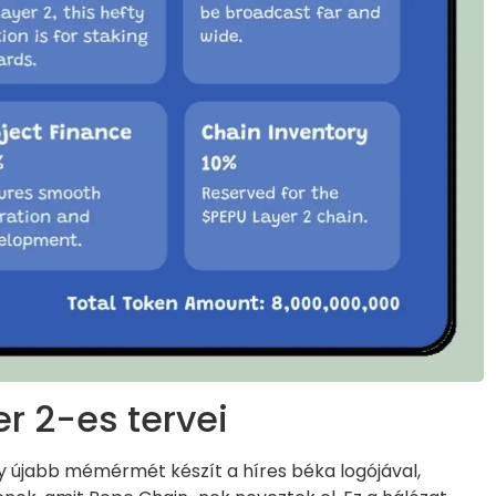
r 2-es tervei
újabb mémérmét készít a híres béka logójával,