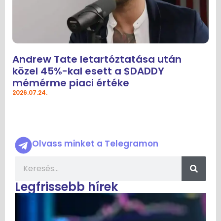
Andrew Tate letartóztatása után
közel 45%-kal esett a $DADDY
mémérme piaci értéke
2026.07.24.
Olvass minket a Telegramon
Legfrissebb hírek