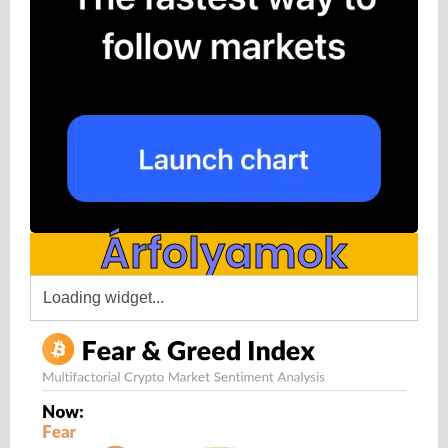
Árfolyamok