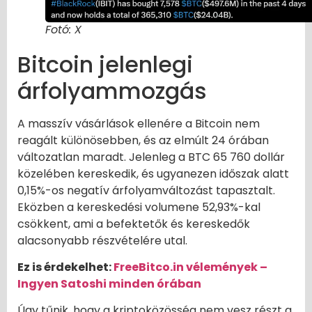
Fotó: X
Bitcoin jelenlegi
árfolyammozgás
A masszív vásárlások ellenére a Bitcoin nem
reagált különösebben, és az elmúlt 24 órában
változatlan maradt. Jelenleg a BTC 65 760 dollár
közelében kereskedik, és ugyanezen időszak alatt
0,15%-os negatív árfolyamváltozást tapasztalt.
Eközben a kereskedési volumene 52,93%-kal
csökkent, ami a befektetők és kereskedők
alacsonyabb részvételére utal.
Ez is érdekelhet:
FreeBitco.in vélemények –
Ingyen Satoshi minden órában
Úgy tűnik, hogy a kriptoközösség nem vesz részt a