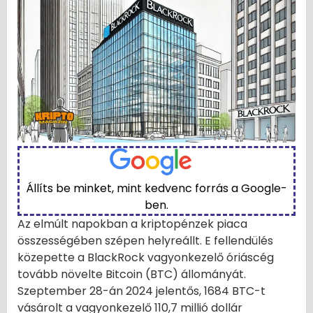
Állíts be minket, mint kedvenc forrás a Google-
ben.
Az elmúlt napokban a kriptopénzek piaca
összességében szépen helyreállt. E fellendülés
közepette a BlackRock vagyonkezelő óriáscég
tovább növelte Bitcoin (BTC) állományát.
Szeptember 28-án 2024 jelentős, 1684 BTC-t
vásárolt a vagyonkezelő 110,7 millió dollár