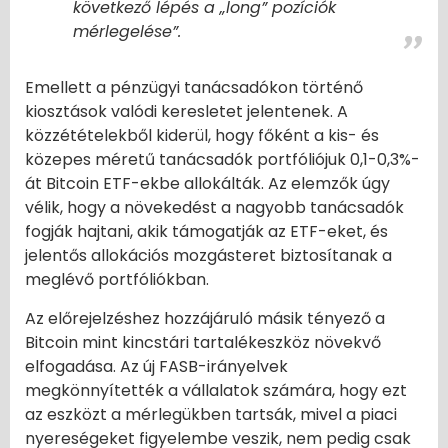
következő lépés a „long” pozíciók
mérlegelése”.
Emellett a pénzügyi tanácsadókon történő
kiosztások valódi keresletet jelentenek. A
közzétételekből kiderül, hogy főként a kis- és
közepes méretű tanácsadók portfóliójuk 0,1-0,3%-
át Bitcoin ETF-ekbe allokálták. Az elemzők úgy
vélik, hogy a növekedést a nagyobb tanácsadók
fogják hajtani, akik támogatják az ETF-eket, és
jelentős allokációs mozgásteret biztosítanak a
meglévő portfóliókban.
Az előrejelzéshez hozzájáruló másik tényező a
Bitcoin mint kincstári tartalékeszköz növekvő
elfogadása. Az új FASB-irányelvek
megkönnyítették a vállalatok számára, hogy ezt
az eszközt a mérlegükben tartsák, mivel a piaci
nyereségeket figyelembe veszik, nem pedig csak