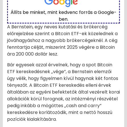
Állíts be minket, mint kedvenc forrás a Google-
ben.
A Bernstein, egy neves kutatási és brókercég
előrejelzése szerint a Bitcoin ETF-ek közelednek a
jóváhagyáshoz a nagyobb brókercégeknél. A cég
fenntartja célját, miszerint 2025 végére a Bitcoin
ára 200 000 dollár lesz.
Bár egyesek azzal érvelnek, hogy a spot Bitcoin
ETF kereskedésnek „vége”, a Bernstein elemzői
úgy vélik, hogy figyelmen kívül hagynak két fontos
tényezőt. A Bitcoin ETF kereskedés elleni érvek
általában az egyéni befektetők által vezérelt korai
allokációk körül forognak, az intézményi részvétel
pedig inkább a mögöttes „cash and carry”
kereskedésre korlátozódik, mint a nettó hosszú
pozíciók kialakítására.