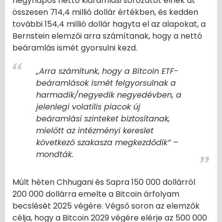
négynapos nettó kiáramlási sorozatot élnek át
összesen 714,4 millió dollár értékben, és kedden
további 154,4 millió dollár hagyta el az alapokat, a
Bernstein elemzői arra számítanak, hogy a nettó
beáramlás ismét gyorsulni kezd.
„Arra számítunk, hogy a Bitcoin ETF-
beáramlások ismét felgyorsulnak a
harmadik/negyedik negyedévben, a
jelenlegi volatilis piacok új
beáramlási szinteket biztosítanak,
mielőtt az intézményi kereslet
következő szakasza megkezdődik” –
mondták.
Múlt héten Chhugani és Sapra 150 000 dollárról
200 000 dollárra emelte a Bitcoin árfolyam
becslését 2025 végére. Végső soron az elemzők
célja, hogy a Bitcoin 2029 végére elérje az 500 000