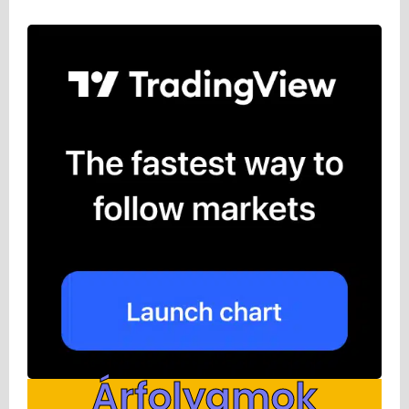
Árfolyamok