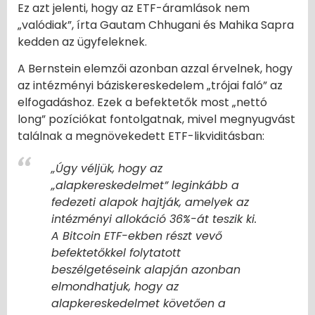
Ez azt jelenti, hogy az ETF-áramlások nem
„valódiak”, írta Gautam Chhugani és Mahika Sapra
kedden az ügyfeleknek.
A Bernstein elemzői azonban azzal érvelnek, hogy
az intézményi báziskereskedelem „trójai faló” az
elfogadáshoz. Ezek a befektetők most „nettó
long” pozíciókat fontolgatnak, mivel megnyugvást
találnak a megnövekedett ETF-likviditásban:
„Úgy véljük, hogy az
„alapkereskedelmet” leginkább a
fedezeti alapok hajtják, amelyek az
intézményi allokáció 36%-át teszik ki.
A Bitcoin ETF-ekben részt vevő
befektetőkkel folytatott
beszélgetéseink alapján azonban
elmondhatjuk, hogy az
alapkereskedelmet követően a