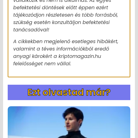
vállalkozik és nem is alkalmas. Az egyes
befektetési döntések előtt éppen ezért
tájékozódjon részletesen és több forrásból,
szükség esetén konzultáljon befektetési
tanácsadóval!
A cikkekben megjelenő esetleges hibákért,
valamint a téves információkból eredő
anyagi károkért a kriptomagazin.hu
felelősséget nem vállal.
Ezt olvastad már?