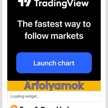
Árfolyamok