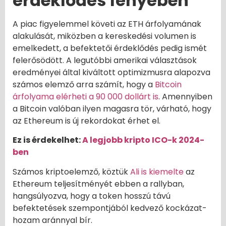
érdeklődés fényében
A piac figyelemmel követi az ETH árfolyamának
alakulását, miközben a kereskedési volumen is
emelkedett, a befektetői érdeklődés pedig ismét
felerősödött. A legutóbbi amerikai választások
eredményei által kiváltott optimizmusra alapozva
számos elemző arra számít, hogy a
Bitcoin
árfolyama elérheti a 90 000 dollárt is
. Amennyiben
a Bitcoin valóban ilyen magasra tör, várható, hogy
az Ethereum is új rekordokat érhet el.
Ez is érdekelhet:
A legjobb kripto ICO-k 2024-
ben
Számos kriptoelemző, köztük
Ali is kiemelte
az
Ethereum teljesítményét ebben a rallyban,
hangsúlyozva, hogy a token hosszú távú
befektetések szempontjából kedvező kockázat-
hozam aránnyal bír.