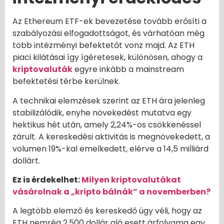
Az Ethereum ETF-ek bevezetése tovább erősíti a
szabályozási elfogadottságot, és várhatóan még
több intézményi befektetőt vonz majd. Az ETH
piaci kilátásai így ígéretesek, különösen, ahogy a
kriptovaluták
egyre inkább a mainstream
befektetési térbe kerülnek.
A technikai elemzések szerint az ETH ára jelenleg
stabilizálódik, enyhe növekedést mutatva egy
hektikus hét után, amely 2,24%-os csökkenéssel
zárult. A kereskedési aktivitás is megnövekedett, a
volumen 19%-kal emelkedett, elérve a 14,5 milliárd
dollárt.
Ez is érdekelhet:
Milyen kriptovalutákat
vásárolnak a „kripto bálnák” a novemberben?
A legtöbb elemző és kereskedő úgy véli, hogy az
ETH nemrég 2,500 dollár alá esett árfolyama egy