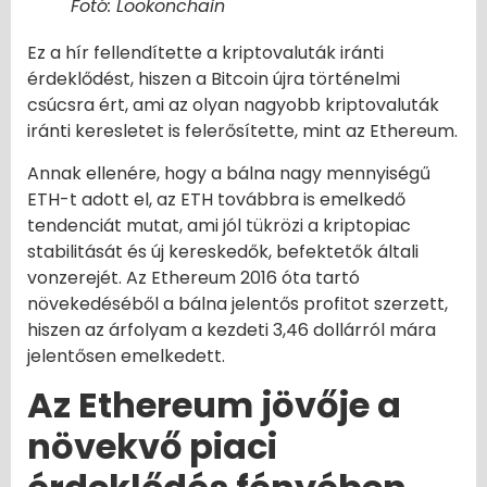
Fotó: Lookonchain
Ez a hír fellendítette a kriptovaluták iránti
érdeklődést, hiszen a Bitcoin újra történelmi
csúcsra ért, ami az olyan nagyobb kriptovaluták
iránti keresletet is felerősítette, mint az Ethereum.
Annak ellenére, hogy a bálna nagy mennyiségű
ETH-t adott el, az ETH továbbra is emelkedő
tendenciát mutat, ami jól tükrözi a kriptopiac
stabilitását és új kereskedők, befektetők általi
vonzerejét. Az Ethereum 2016 óta tartó
növekedéséből a bálna jelentős profitot szerzett,
hiszen az árfolyam a kezdeti 3,46 dollárról mára
jelentősen emelkedett.
Az Ethereum jövője a
növekvő piaci