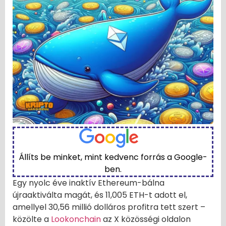
Állíts be minket, mint kedvenc forrás a Google-
ben.
Egy nyolc éve inaktív Ethereum-bálna
újraaktiválta magát, és 11,005 ETH-t adott el,
amellyel 30,56 millió dolláros profitra tett szert –
közölte a
Lookonchain
az X közösségi oldalon