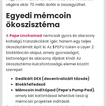
végére akár 70 millió dollár is összegyűlhet.
Egyedi mémcoin
ökoszisztéma
A
Pepe Unchained
nemcsak gyors és alacsony
költségű tranzakciókat ígér, hanem egy teljes
ökoszisztémát épít ki. Az $PEPU token a Layer 2
blokkláncán alapul, amely gyorsaságot,
biztonságot és alacsony díjakat kínál. Az
ökoszisztéma kulcsfontosságú elemei között
szerepel:
Dedikált DEX (decentralizált tőzsde)
Blokkfelfedező
Mémcoin indítópad (Pepe’s Pump Pad)
,
amely két kattintással lehetővé teszi új
mémcoin projektek indítását.