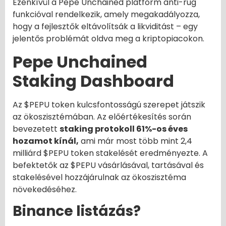
Ezenkívül a Pepe Unchained platform anti-rug
funkcióval rendelkezik, amely megakadályozza,
hogy a fejlesztők eltávolítsák a likviditást – egy
jelentős problémát oldva meg a kriptopiacokon.
Pepe Unchained
Staking Dashboard
Az $PEPU token kulcsfontosságú szerepet játszik
az ökoszisztémában. Az előértékesítés során
bevezetett
staking protokoll 61%-os éves
hozamot kínál,
ami már most több mint 2,4
milliárd $PEPU token stakelését eredményezte. A
befektetők az $PEPU vásárlásával, tartásával és
stakelésével hozzájárulnak az ökoszisztéma
növekedéséhez.
Binance listázás?