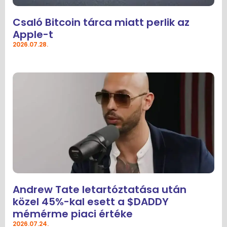
Csaló Bitcoin tárca miatt perlik az
Apple-t
2026.07.28.
Andrew Tate letartóztatása után
közel 45%-kal esett a $DADDY
mémérme piaci értéke
2026.07.24.