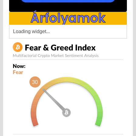
Árfolyamok