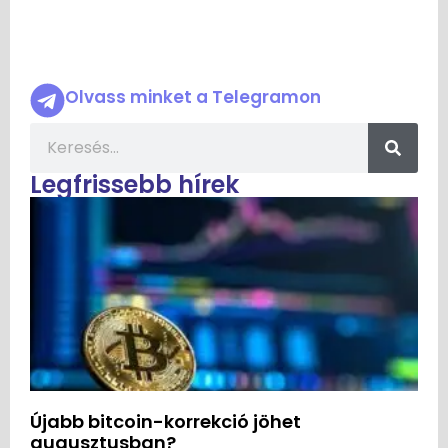
Olvass minket a Telegramon
Legfrissebb hírek
Újabb bitcoin-korrekció jöhet
augusztusban?