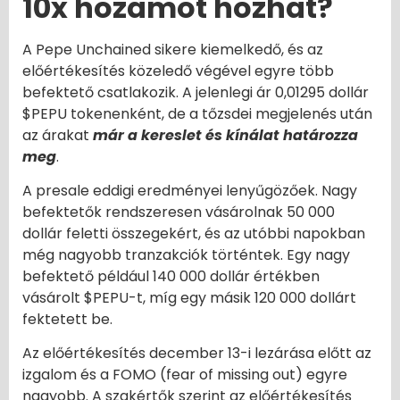
10x hozamot hozhat?
A Pepe Unchained sikere kiemelkedő, és az
előértékesítés közeledő végével egyre több
befektető csatlakozik. A jelenlegi ár 0,01295 dollár
$PEPU tokenenként, de a tőzsdei megjelenés után
az árakat
már a kereslet és kínálat határozza
meg
.
A presale eddigi eredményei lenyűgözőek. Nagy
befektetők rendszeresen vásárolnak 50 000
dollár feletti összegekért, és az utóbbi napokban
még nagyobb tranzakciók történtek. Egy nagy
befektető például 140 000 dollár értékben
vásárolt $PEPU-t, míg egy másik 120 000 dollárt
fektetett be.
Az előértékesítés december 13-i lezárása előtt az
izgalom és a FOMO (fear of missing out) egyre
nagyobb. A szakértők szerint az előértékesítés