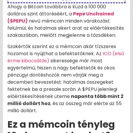
Ahogy a Bitcoin továbbra is küzd a 100 000
dolláros szint áttöréséért, a
Pepe Unchained
($PEPU)
nevű mémcoin minden várakozást
felülmúl, és hatalmas sikert arat az előértékesítés
szakaszában, mielőtt megjelenne a tőzsdéken.
Szakértők szerint ez a mémcoin akár tízszeres
hozamot is nyújthat a befektetőknek. Az
ICO (első
érme kibocsátás)
sikeressége már most
egyértelmű, hiszen a nagy befektetők és okos
pénzügyi döntéshozók nem várják meg a
decemberi bevezetést: hatalmas összegeket
fektetnek be a presale során. A $PEPU jelenlegi
előértékesítésének üteme
naponta több mint 2
millió dollárt hoz
, és az összeg már elérte az 55
millió dollárt.
Ez a mémcoin tényleg