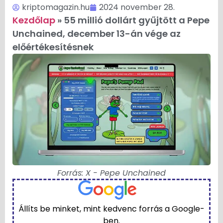
kriptomagazin.hu
2024 november 28.
Kezdőlap
»
55 millió dollárt gyűjtött a Pepe
Unchained, december 13-án vége az
előértékesítésnek
Forrás: X - Pepe Unchained
Állíts be minket, mint kedvenc forrás a Google-
ben.