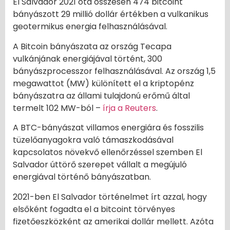
El Salvador 2021 óta összesen 474 bitcoint
bányászott 29 millió dollár értékben a vulkanikus
geotermikus energia felhasználásával.
A Bitcoin bányászata az ország Tecapa
vulkánjának energiájával történt, 300
bányászprocesszor felhasználásával. Az ország 1,5
megawattot (MW) különített el a kriptopénz
bányászatra az állami tulajdonú erőmű által
termelt 102 MW-ból –
írja a Reuters
.
A BTC-bányászat villamos energiára és fosszilis
tüzelőanyagokra való támaszkodásával
kapcsolatos növekvő ellenőrzéssel szemben El
Salvador úttörő szerepet vállalt a megújuló
energiával történő bányászatban.
2021-ben El Salvador történelmet írt azzal, hogy
elsőként fogadta el a bitcoint törvényes
fizetőeszközként az amerikai dollár mellett. Azóta