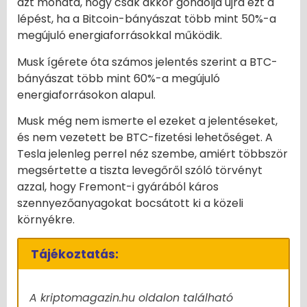
azt mondta, hogy csak akkor gondolja újra ezt a
lépést, ha a Bitcoin-bányászat több mint 50%-a
megújuló energiaforrásokkal működik.
Musk ígérete óta számos jelentés szerint a BTC-
bányászat több mint 60%-a megújuló
energiaforrásokon alapul.
Musk még nem ismerte el ezeket a jelentéseket,
és nem vezetett be BTC-fizetési lehetőséget. A
Tesla jelenleg perrel néz szembe, amiért többször
megsértette a tiszta levegőről szóló törvényt
azzal, hogy Fremont-i gyárából káros
szennyezőanyagokat bocsátott ki a közeli
környékre.
Tájékoztatás:
A kriptomagazin.hu oldalon található