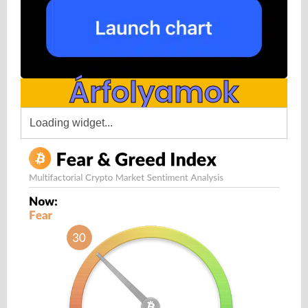
Árfolyamok