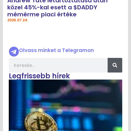
Andrew Tate letartóztatása után
közel 45%-kal esett a $DADDY
mémérme piaci értéke
2026.07.24.
Olvass minket a Telegramon
Legfrissebb hírek