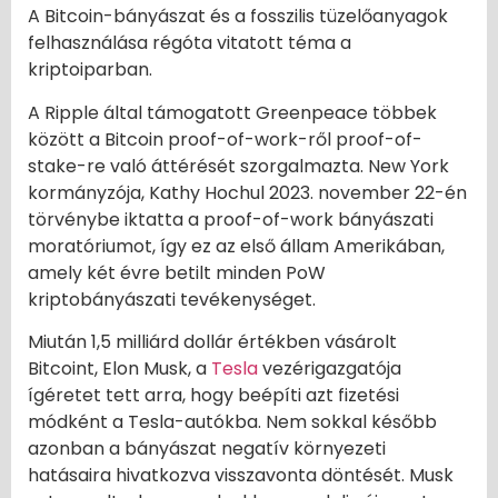
A Bitcoin-bányászat és a fosszilis tüzelőanyagok
felhasználása régóta vitatott téma a
kriptoiparban.
A Ripple által támogatott Greenpeace többek
között a Bitcoin proof-of-work-ről proof-of-
stake-re való áttérését szorgalmazta. New York
kormányzója, Kathy Hochul 2023. november 22-én
törvénybe iktatta a proof-of-work bányászati
moratóriumot, így ez az első állam Amerikában,
amely két évre betilt minden PoW
kriptobányászati tevékenységet.
Miután 1,5 milliárd dollár értékben vásárolt
Bitcoint, Elon Musk, a
Tesla
vezérigazgatója
ígéretet tett arra, hogy beépíti azt fizetési
módként a Tesla-autókba. Nem sokkal később
azonban a bányászat negatív környezeti
hatásaira hivatkozva visszavonta döntését. Musk