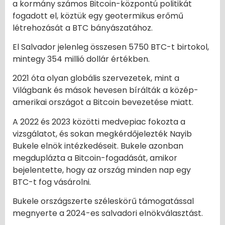
a kormány számos Bitcoin-központú politikát
fogadott el, köztük egy geotermikus erőmű
létrehozását a BTC bányászatához.
El Salvador jelenleg összesen 5750 BTC-t birtokol,
mintegy 354 millió dollár értékben.
2021 óta olyan globális szervezetek, mint a
Világbank és mások hevesen bírálták a közép-
amerikai országot a Bitcoin bevezetése miatt.
A 2022 és 2023 közötti medvepiac fokozta a
vizsgálatot, és sokan megkérdőjelezték Nayib
Bukele elnök intézkedéseit. Bukele azonban
megduplázta a Bitcoin-fogadását, amikor
bejelentette, hogy az ország minden nap egy
BTC-t fog vásárolni.
Bukele országszerte széleskörű támogatással
megnyerte a 2024-es salvadori elnökválasztást.