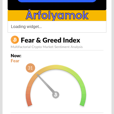
Árfolyamok