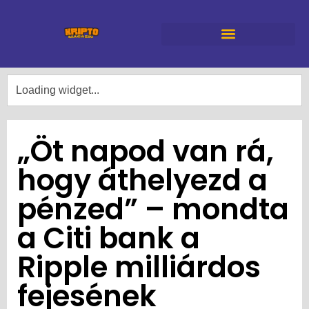
„Öt napod van rá,
hogy áthelyezd a
pénzed” – mondta
a Citi bank a
Ripple milliárdos
fejesének