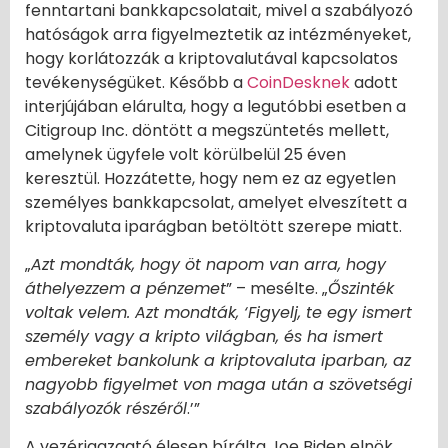
fenntartani bankkapcsolatait, mivel a szabályozó
hatóságok arra figyelmeztetik az intézményeket,
hogy korlátozzák a kriptovalutával kapcsolatos
tevékenységüket. Később a
CoinDesknek
adott
interjújában elárulta, hogy a legutóbbi esetben a
Citigroup Inc. döntött a megszüntetés mellett,
amelynek ügyfele volt körülbelül 25 éven
keresztül. Hozzátette, hogy nem ez az egyetlen
személyes bankkapcsolat, amelyet elveszített a
kriptovaluta iparágban betöltött szerepe miatt.
„
Azt mondták, hogy öt napom van arra, hogy
áthelyezzem a pénzemet
” – mesélte. „
Őszinték
voltak velem. Azt mondták, ‘Figyelj, te egy ismert
személy vagy a kripto világban, és ha ismert
embereket bankolunk a kriptovaluta iparban, az
nagyobb figyelmet von maga után a szövetségi
szabályozók részéről
.’”
A vezérigazgató élesen bírálta Joe Biden elnök