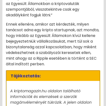
az Egyesült Államokban a kriptovaluták
szempontjából, visszatekintve csak egy
akadályként fogjuk látni.”
Ennek ellenére, amikor azt kérdezték, milyen
tanácsot adna egy kripto startupnak, azt mondta,
hogy inkább az Egyesült Államokon kívül kellene
bejegyeztetniük vállalkozásukat, mert túl sok a
bizonytalanság azzal kapcsolatban, hogy miként
védekezhetnek a szabályozói keresetek ellen,
mint ahogy az a Ripple esetében is történt a SEC
által indított perben.
Tájékoztatás:
A kriptomagazin.hu oldalon található
információk és elemzések a szerzők
magánvéleményét tükrözik. A jelen oldalon