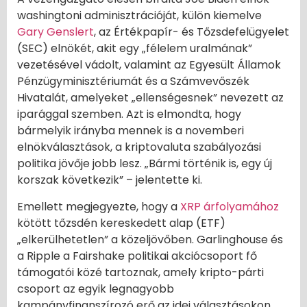
washingtoni adminisztrációját, külön kiemelve
Gary Genslert
, az Értékpapír- és Tőzsdefelügyelet
(SEC) elnökét, akit egy „félelem uralmának”
vezetésével vádolt, valamint az Egyesült Államok
Pénzügyminisztériumát és a Számvevőszék
Hivatalát, amelyeket „ellenségesnek” nevezett az
iparággal szemben. Azt is elmondta, hogy
bármelyik irányba mennek is a novemberi
elnökválasztások, a kriptovaluta szabályozási
politika jövője jobb lesz. „Bármi történik is, egy új
korszak következik” – jelentette ki.
Emellett megjegyezte, hogy a
XRP árfolyamához
kötött tőzsdén kereskedett alap (ETF)
„elkerülhetetlen” a közeljövőben. Garlinghouse és
a Ripple a Fairshake politikai akciócsoport fő
támogatói közé tartoznak, amely kripto-párti
csoport az egyik legnagyobb
kampányfinanszírozó erő az idei választásokon.