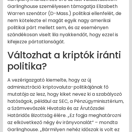
Garlinghouse személyesen támogatja Elizabeth
Warren szenátor (D-Mass.) politikai ellenfelét, de
nem kötelezte el magát egyik nagy amerikai
politikai párt mellett sem, és az eseményen
szándékosan viselt lila nyakkendőt, hogy ezzel is
kifejezze pártatlanságát.
Változhat a kriptók iránti
politika?
A vezérigazgató kiemelte, hogy az új
adminisztráció kriptovaluta-politikájának fő
mutatója az lesz, hogy kiket nevez ki a szabályozó
hatóságok, például az SEC, a Pénzügyminisztérium,
a Számvevőszék Hivatala és az Árutőzsdei
Határidős Bizottság élére. „Ez fogja meghatározni
az elkövetkező négy év irányvonalát” – mondta
Garlinghouse. „Bármilyen nehéz időszak is volt ez