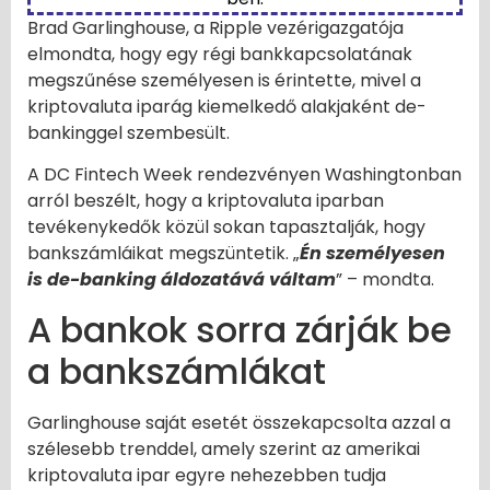
Brad Garlinghouse, a Ripple vezérigazgatója
elmondta, hogy egy régi bankkapcsolatának
megszűnése személyesen is érintette, mivel a
kriptovaluta iparág kiemelkedő alakjaként de-
bankinggel szembesült.
A DC Fintech Week rendezvényen Washingtonban
arról beszélt, hogy a kriptovaluta iparban
tevékenykedők közül sokan tapasztalják, hogy
bankszámláikat megszüntetik. „
Én személyesen
is de-banking áldozatává váltam
” – mondta.
A bankok sorra zárják be
a bankszámlákat
Garlinghouse saját esetét összekapcsolta azzal a
szélesebb trenddel, amely szerint az amerikai
kriptovaluta ipar egyre nehezebben tudja