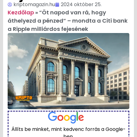
kriptomagazin.hu
2024 október 25.
Kezdőlap
»
“Öt napod van rá, hogy
áthelyezd a pénzed” – mondta a Citi bank
a Ripple milliárdos fejesének
Állíts be minket, mint kedvenc forrás a Google-
ben.