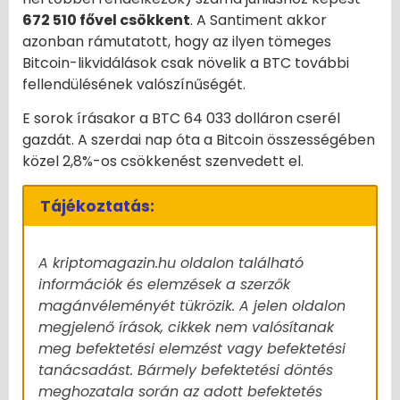
672 510 fővel csökkent
. A Santiment akkor
azonban rámutatott, hogy az ilyen tömeges
Bitcoin-likvidálások csak növelik a BTC további
fellendülésének valószínűségét.
E sorok írásakor a BTC 64 033 dolláron cserél
gazdát. A szerdai nap óta a Bitcoin összességében
közel 2,8%-os csökkenést szenvedett el.
Tájékoztatás:
A kriptomagazin.hu oldalon található
információk és elemzések a szerzők
magánvéleményét tükrözik. A jelen oldalon
megjelenő írások, cikkek nem valósítanak
meg befektetési elemzést vagy befektetési
tanácsadást. Bármely befektetési döntés
meghozatala során az adott befektetés