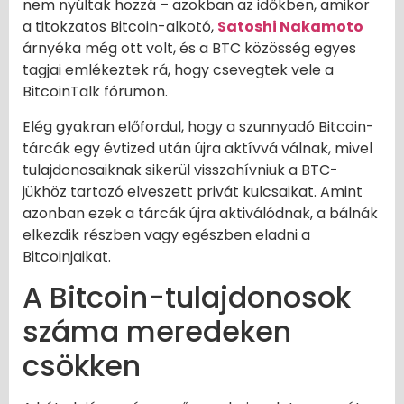
nem nyúltak hozzá – azokban az időkben, amikor
a titokzatos Bitcoin-alkotó,
Satoshi Nakamoto
árnyéka még ott volt, és a BTC közösség egyes
tagjai emlékeztek rá, hogy csevegtek vele a
BitcoinTalk fórumon.
Elég gyakran előfordul, hogy a szunnyadó Bitcoin-
tárcák egy évtized után újra aktívvá válnak, mivel
tulajdonosaiknak sikerül visszahívniuk a BTC-
jükhöz tartozó elveszett privát kulcsaikat. Amint
azonban ezek a tárcák újra aktiválódnak, a bálnák
elkezdik részben vagy egészben eladni a
Bitcoinjaikat.
A Bitcoin-tulajdonosok
száma meredeken
csökken