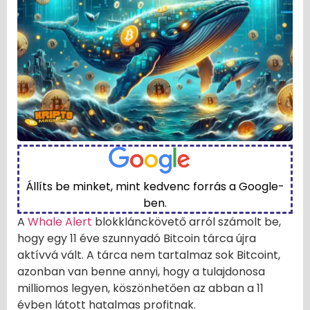
Állíts be minket, mint kedvenc forrás a Google-
ben.
A
Whale Alert
blokklánckövető arról számolt be,
hogy egy 11 éve szunnyadó Bitcoin tárca újra
aktívvá vált. A tárca nem tartalmaz sok Bitcoint,
azonban van benne annyi, hogy a tulajdonosa
milliomos legyen, köszönhetően az abban a 11
évben látott hatalmas profitnak.