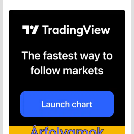
Árfolyamok