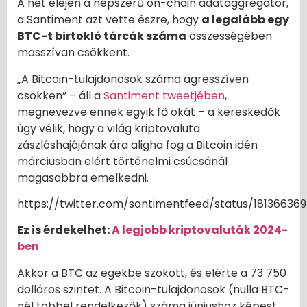
A hét elején a népszerű on-chain adataggregátor,
a Santiment azt vette észre, hogy
a legalább egy
BTC-t birtokló tárcák száma
összességében
masszívan csökkent.
„A Bitcoin-tulajdonosok száma agresszíven
csökken” – áll a
Santiment tweetjében
,
megnevezve ennek egyik fő okát – a kereskedők
úgy vélik, hogy a világ kriptovaluta
zászlóshajójának ára aligha fog a Bitcoin idén
márciusban elért történelmi csúcsánál
magasabbra emelkedni.
https://twitter.com/santimentfeed/status/1813663
Ez is érdekelhet:
A legjobb kriptovaluták 2024-
ben
Akkor a BTC az egekbe szökött, és elérte a 73 750
dolláros szintet. A Bitcoin-tulajdonosok (nulla BTC-
nél többel rendelkezők) száma júniushoz képest