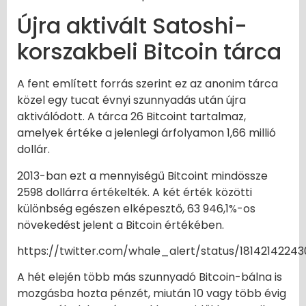
Újra aktivált Satoshi-
korszakbeli Bitcoin tárca
A fent említett forrás szerint ez az anonim tárca
közel egy tucat évnyi szunnyadás után újra
aktiválódott. A tárca 26 Bitcoint tartalmaz,
amelyek értéke a jelenlegi árfolyamon 1,66 millió
dollár.
2013-ban ezt a mennyiségű Bitcoint mindössze
2598 dollárra értékelték. A két érték közötti
különbség egészen elképesztő, 63 946,1%-os
növekedést jelent a Bitcoin értékében.
https://twitter.com/whale_alert/status/1814214224
A hét elején több más szunnyadó Bitcoin-bálna is
mozgásba hozta pénzét, miután 10 vagy több évig