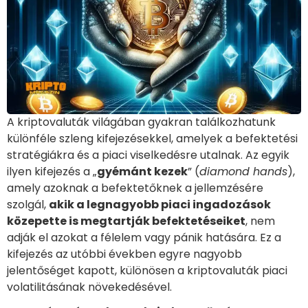
A kriptovaluták világában gyakran találkozhatunk
különféle szleng kifejezésekkel, amelyek a befektetési
stratégiákra és a piaci viselkedésre utalnak. Az egyik
ilyen kifejezés a „
gyémánt kezek
” (
diamond hands
),
amely azoknak a befektetőknek a jellemzésére
szolgál,
akik a legnagyobb piaci ingadozások
közepette is megtartják befektetéseiket
, nem
adják el azokat a félelem vagy pánik hatására. Ez a
kifejezés az utóbbi években egyre nagyobb
jelentőséget kapott, különösen a kriptovaluták piaci
volatilitásának növekedésével.