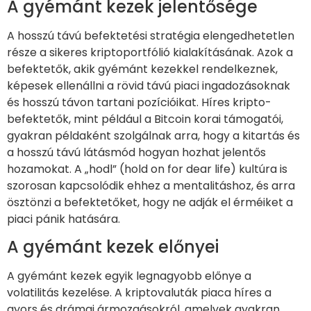
A gyémánt kezek jelentősége
A hosszú távú befektetési stratégia elengedhetetlen
része a sikeres kriptoportfólió kialakításának. Azok a
befektetők, akik gyémánt kezekkel rendelkeznek,
képesek ellenállni a rövid távú piaci ingadozásoknak
és hosszú távon tartani pozícióikat. Híres kripto-
befektetők, mint például a Bitcoin korai támogatói,
gyakran példaként szolgálnak arra, hogy a kitartás és
a hosszú távú látásmód hogyan hozhat jelentős
hozamokat. A „hodl” (hold on for dear life) kultúra is
szorosan kapcsolódik ehhez a mentalitáshoz, és arra
ösztönzi a befektetőket, hogy ne adják el érméiket a
piaci pánik hatására.
A gyémánt kezek előnyei
A gyémánt kezek egyik legnagyobb előnye a
volatilitás kezelése. A kriptovaluták piaca híres a
gyors és drámai ármozgásokról, amelyek gyakran