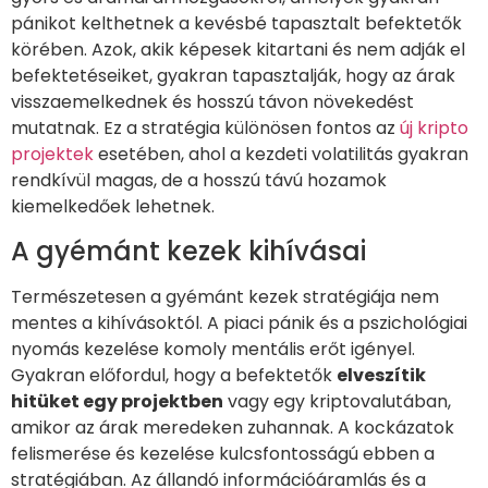
pánikot kelthetnek a kevésbé tapasztalt befektetők
körében. Azok, akik képesek kitartani és nem adják el
befektetéseiket, gyakran tapasztalják, hogy az árak
visszaemelkednek és hosszú távon növekedést
mutatnak. Ez a stratégia különösen fontos az
új kripto
projektek
esetében, ahol a kezdeti volatilitás gyakran
rendkívül magas, de a hosszú távú hozamok
kiemelkedőek lehetnek.
A gyémánt kezek kihívásai
Természetesen a gyémánt kezek stratégiája nem
mentes a kihívásoktól. A piaci pánik és a pszichológiai
nyomás kezelése komoly mentális erőt igényel.
Gyakran előfordul, hogy a befektetők
elveszítik
hitüket egy projektben
vagy egy kriptovalutában,
amikor az árak meredeken zuhannak. A kockázatok
felismerése és kezelése kulcsfontosságú ebben a
stratégiában. Az állandó információáramlás és a