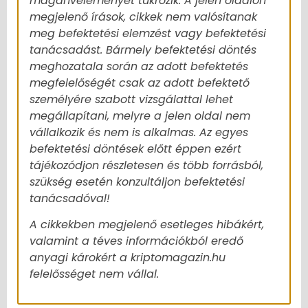
magánvéleményét tükrözik. A jelen oldalon
megjelenő írások, cikkek nem valósítanak
meg befektetési elemzést vagy befektetési
tanácsadást. Bármely befektetési döntés
meghozatala során az adott befektetés
megfelelőségét csak az adott befektető
személyére szabott vizsgálattal lehet
megállapítani, melyre a jelen oldal nem
vállalkozik és nem is alkalmas. Az egyes
befektetési döntések előtt éppen ezért
tájékozódjon részletesen és több forrásból,
szükség esetén konzultáljon befektetési
tanácsadóval!
A cikkekben megjelenő esetleges hibákért,
valamint a téves információkból eredő
anyagi károkért a kriptomagazin.hu
felelősséget nem vállal.