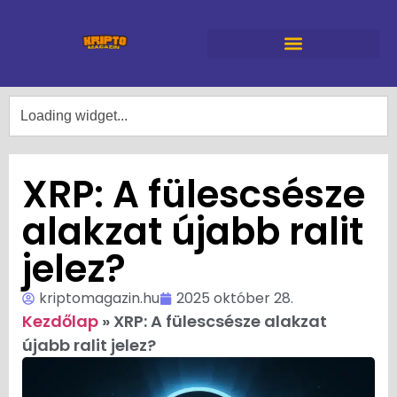
XRP: A fülescsésze
alakzat újabb ralit
jelez?
kriptomagazin.hu
2025 október 28.
Kezdőlap
»
XRP: A fülescsésze alakzat
újabb ralit jelez?