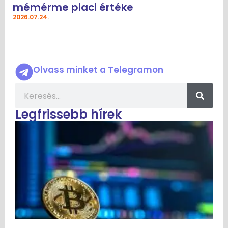
mémérme piaci értéke
2026.07.24.
Olvass minket a Telegramon
Legfrissebb hírek