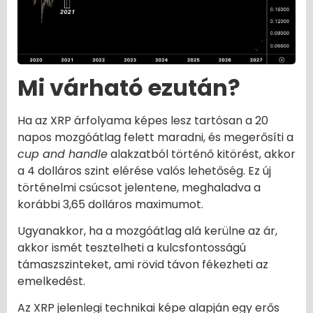
Mi várható ezután?
Ha az XRP árfolyama képes lesz tartósan a 20
napos mozgóátlag felett maradni, és megerősíti a
cup and handle
alakzatból történő kitörést, akkor
a 4 dolláros szint elérése valós lehetőség. Ez új
történelmi csúcsot jelentene, meghaladva a
korábbi 3,65 dolláros maximumot.
Ugyanakkor, ha a mozgóátlag alá kerülne az ár,
akkor ismét tesztelheti a kulcsfontosságú
támaszszinteket, ami rövid távon fékezheti az
emelkedést.
Az XRP jelenlegi technikai képe alapján egy erős