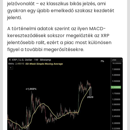
jelzővonalát – ez klasszikus bikás jelzés, ami
gyakran egy újabb emelkedő szakasz kezdetét
jelenti.
A történelmi adatok szerint az ilyen MACD-
kereszteződések sokszor megelőzték az XRP
jelentősebb ralit, ezért a piac most különösen
figyel a további megerősítésekre.