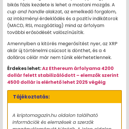
bikás fázis kezdete is lehet a mostani mozgás. A
cup and handle
alakzat, az emelkedő forgalom,
az intézményi érdeklődés és a pozitív indikátorok
(MACD, RSI, mozgóátlag) mind az árfolyam
további erősödését valószínűsítik.
Amennyiben a kitörés megerősítést nyer, az XRP
akár új történelmi csúcsot is dönthet, és a 4
dolláros célár már nem tűnik elérhetetlennek.
Érdekes lehet:
Az Ethereum árfolyama 4200
dollár felett stabilizálódott – elemzők szerint
4500 dollár is elérhető lehet 2025 végéig
Tájékoztatás:
A kriptomagazin.hu oldalon található
információk és elemzések a szerzők