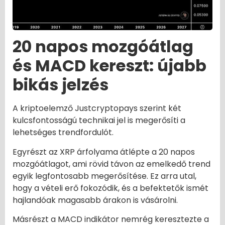
20 napos mozgóátlag
és MACD kereszt: újabb
bikás jelzés
A kriptoelemző Justcryptopays szerint két
kulcsfontosságú technikai jel is megerősíti a
lehetséges trendfordulót.
Egyrészt az XRP árfolyama átlépte a 20 napos
mozgóátlagot, ami rövid távon az emelkedő trend
egyik legfontosabb megerősítése. Ez arra utal,
hogy a vételi erő fokozódik, és a befektetők ismét
hajlandóak magasabb árakon is vásárolni.
Másrészt a MACD indikátor nemrég keresztezte a