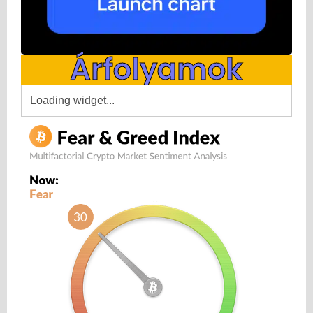
Árfolyamok