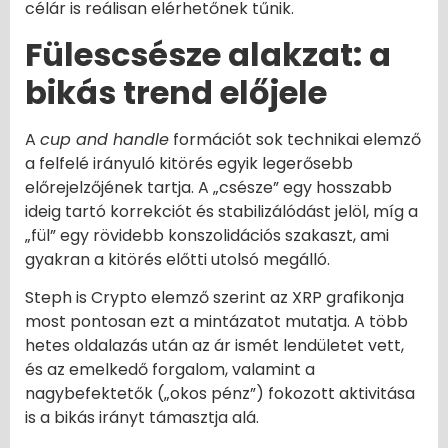
célár is reálisan elérhetőnek tűnik.
Fülescsésze alakzat: a
bikás trend előjele
A
cup and handle
formációt sok technikai elemző
a felfelé irányuló kitörés egyik legerősebb
előrejelzőjének tartja. A „csésze” egy hosszabb
ideig tartó korrekciót és stabilizálódást jelöl, míg a
„fül” egy rövidebb konszolidációs szakaszt, ami
gyakran a kitörés előtti utolsó megálló.
Steph is Crypto elemző szerint az XRP grafikonja
most pontosan ezt a mintázatot mutatja. A több
hetes oldalazás után az ár ismét lendületet vett,
és az emelkedő forgalom, valamint a
nagybefektetők („okos pénz”) fokozott aktivitása
is a bikás irányt támasztja alá.