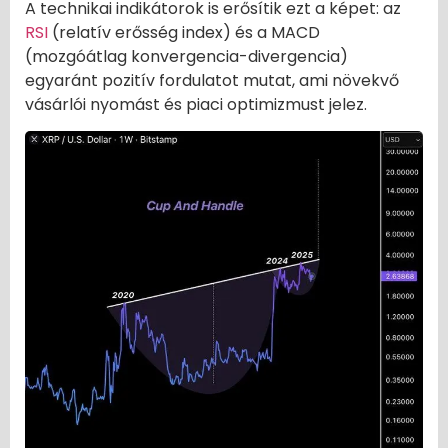
A technikai indikátorok is erősítik ezt a képet: az
RSI
(relatív erősség index) és a MACD
(mozgóátlag konvergencia-divergencia)
egyaránt pozitív fordulatot mutat, ami növekvő
vásárlói nyomást és piaci optimizmust jelez.