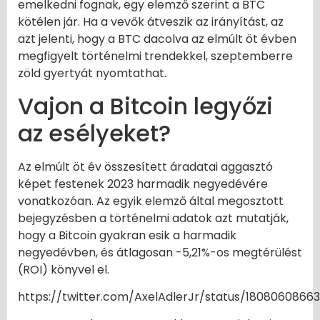
emelkedni fognak, egy elemző szerint a BTC
kötélen jár. Ha a vevők átveszik az irányítást, az
azt jelenti, hogy a BTC dacolva az elmúlt öt évben
megfigyelt történelmi trendekkel, szeptemberre
zöld gyertyát nyomtathat.
Vajon a Bitcoin legyőzi
az esélyeket?
Az elmúlt öt év összesített áradatai aggasztó
képet festenek 2023 harmadik negyedévére
vonatkozóan. Az egyik elemző által megosztott
bejegyzésben a történelmi adatok azt mutatják,
hogy a Bitcoin gyakran esik a harmadik
negyedévben, és átlagosan -5,21%-os megtérülést
(ROI) könyvel el.
https://twitter.com/AxelAdlerJr/status/1808060866