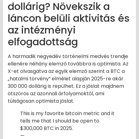
dollárig? Növekszik a
láncon belüli aktivitás és
az intézményi
elfogadottság
A harmadik negyedév történelmi medvés trendje
ellenére néhány elemző továbbra is optimista. Az
X-et olvasgatva az egyik elemző szerint a BTC a
„hatalmi törvény” elmélet alapján 2025-re akár
300 000 dollárig is repülhet. Ez a jóslat majdnem
ötszörös az azonnali árfolyamoktól, ami
túlságosan optimista jóslat.
This is my favorite bitcoin metric and it
tells me that I should be open to
$300,000 BTC in 2025.
—