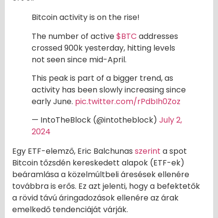
Bitcoin activity is on the rise!
The number of active
$BTC
addresses
crossed 900k yesterday, hitting levels
not seen since mid-April.
This peak is part of a bigger trend, as
activity has been slowly increasing since
early June.
pic.twitter.com/rPdbIh0Zoz
— IntoTheBlock (@intotheblock)
July 2,
2024
Egy ETF-elemző, Eric Balchunas
szerint
a spot
Bitcoin tőzsdén kereskedett alapok (ETF-ek)
beáramlása a közelmúltbeli áresések ellenére
továbbra is erős. Ez azt jelenti, hogy a befektetők
a rövid távú áringadozások ellenére az árak
emelkedő tendenciáját várják.