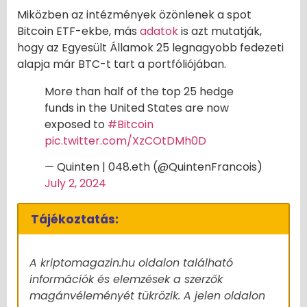
Miközben az intézmények özönlenek a spot
Bitcoin ETF-ekbe, más
adatok
is azt mutatják,
hogy az Egyesült Államok 25 legnagyobb fedezeti
alapja már BTC-t tart a portfóliójában.
More than half of the top 25 hedge
funds in the United States are now
exposed to
#Bitcoin
pic.twitter.com/XzCOtDMh0D
— Quinten | 048.eth (@QuintenFrancois)
July 2, 2024
Tájékoztatás:
A kriptomagazin.hu oldalon található
információk és elemzések a szerzők
magánvéleményét tükrözik. A jelen oldalon