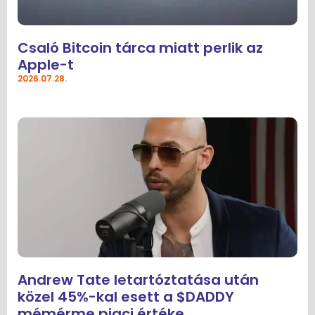
Csaló Bitcoin tárca miatt perlik az
Apple-t
2026.07.28.
Andrew Tate letartóztatása után
közel 45%-kal esett a $DADDY
mémérme piaci értéke