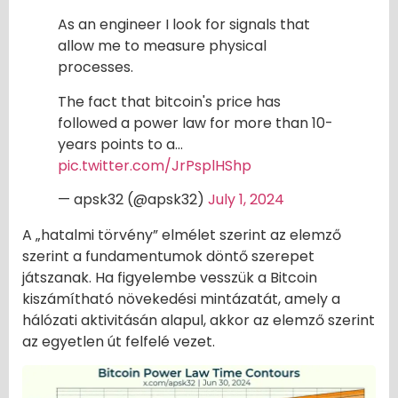
As an engineer I look for signals that
allow me to measure physical
processes.
The fact that bitcoin's price has
followed a power law for more than 10-
years points to a…
pic.twitter.com/JrPsplHShp
— apsk32 (@apsk32)
July 1, 2024
A „hatalmi törvény” elmélet szerint az elemző
szerint a fundamentumok döntő szerepet
játszanak. Ha figyelembe vesszük a Bitcoin
kiszámítható növekedési mintázatát, amely a
hálózati aktivitásán alapul, akkor az elemző szerint
az egyetlen út felfelé vezet.