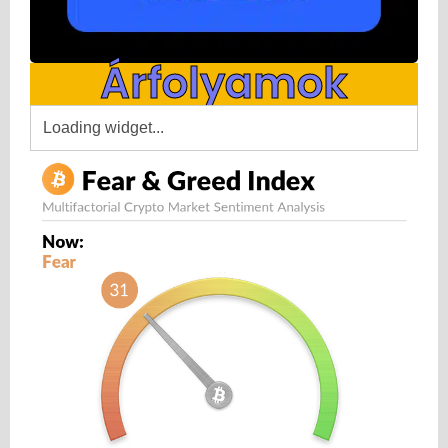
Árfolyamok