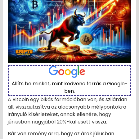
Állíts be minket, mint kedvenc forrás a Google-
ben.
A Bitcoin egy bikás formációban van, és szilárdan
áll, visszautasítva az alacsonyabb mélypontokra
irányuló kísérleteket, annak ellenére, hogy
júniusban nagyjából 20%-kal esett vissza.
Bár van remény arra, hogy az árak júliusban