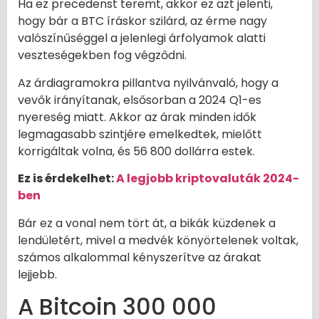
Ha ez precedenst teremt, akkor ez azt jelenti,
hogy bár a BTC íráskor szilárd, az érme nagy
valószínűséggel a jelenlegi árfolyamok alatti
veszteségekben fog végződni.
Az árdiagramokra pillantva nyilvánvaló, hogy a
vevők irányítanak, elsősorban a 2024 Q1-es
nyereség miatt. Akkor az árak minden idők
legmagasabb szintjére emelkedtek, mielőtt
korrigáltak volna, és 56 800 dollárra estek.
Ez is érdekelhet:
A legjobb kriptovaluták 2024-
ben
Bár ez a vonal nem tört át, a bikák küzdenek a
lendületért, mivel a medvék könyörtelenek voltak,
számos alkalommal kényszerítve az árakat
lejjebb.
A Bitcoin 300 000