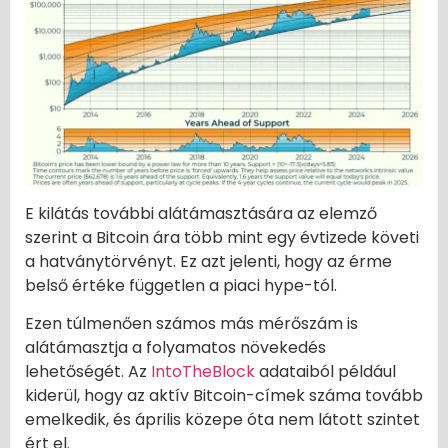
E kilátás további alátámasztására az elemző
szerint a Bitcoin ára több mint egy évtizede követi
a hatványtörvényt. Ez azt jelenti, hogy az érme
belső értéke független a piaci hype-tól.
Ezen túlmenően számos más mérőszám is
alátámasztja a folyamatos növekedés
lehetőségét. Az
IntoTheBlock
adataiból például
kiderül, hogy az aktív Bitcoin-címek száma tovább
emelkedik, és április közepe óta nem látott szintet
ért el.