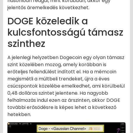
hasonlóan reagál, mint korábban, akkor egy
jelentős áremelkedés következhet.
DOGE közeledik a
kulcsfontosságú támasz
szinthez
A jelenlegi helyzetben Dogecoin egy olyan támasz
szint közelében mozog, amely korábban is
erőteljes fellendülést indított el. Ha a mémcoin
megismétli a múltbeli trendeket, újra a éves
csúcspontok közelébe emelkedhet, ami körülbelül
0,48 dolláros szintet jelentene. Ha nagyobb
felhalmozás indul ezen az árszinten, akkor DOGE
további erősödésre is képes lehet a következő
hetekben.