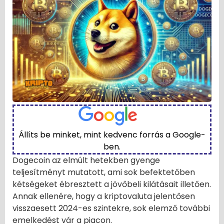
Állíts be minket, mint kedvenc forrás a Google-
ben.
Dogecoin az elmúlt hetekben gyenge
teljesítményt mutatott, ami sok befektetőben
kétségeket ébresztett a jövőbeli kilátásait illetően.
Annak ellenére, hogy a kriptovaluta jelentősen
visszaesett 2024-es szintekre, sok elemző további
emelkedést vár a piacon.