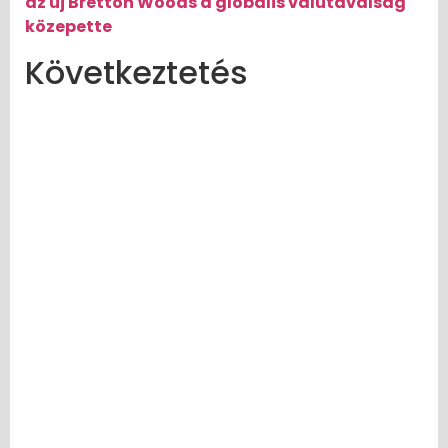
az új Bretton Woods a globális valutaválság
közepette
Következtetés