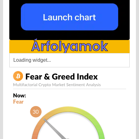
Árfolyamok