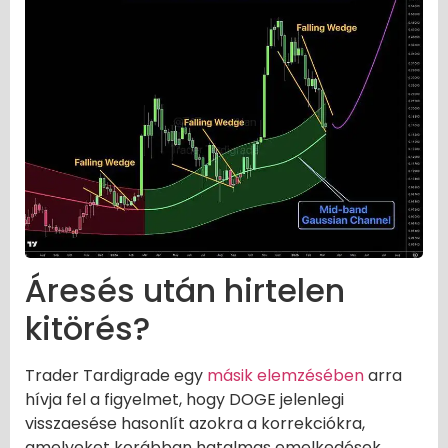
Áresés után hirtelen
kitörés?
Trader Tardigrade egy
másik elemzésében
arra
hívja fel a figyelmet, hogy DOGE jelenlegi
visszaesése hasonlít azokra a korrekciókra,
amelyeket korábban hatalmas emelkedések