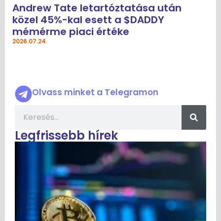
Andrew Tate letartóztatása után
közel 45%-kal esett a $DADDY
mémérme piaci értéke
2026.07.24.
Olvass minket a Telegramon
Legfrissebb hírek