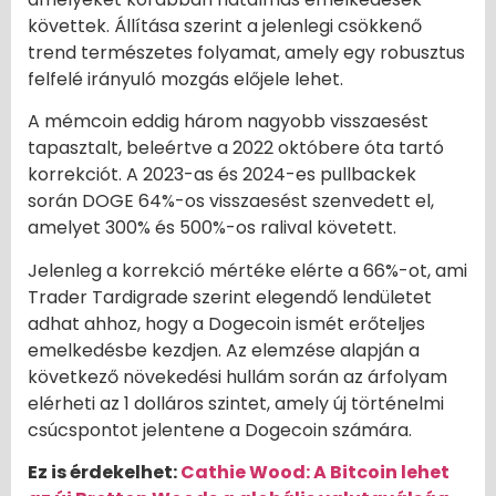
követtek. Állítása szerint a jelenlegi csökkenő
trend természetes folyamat, amely egy robusztus
felfelé irányuló mozgás előjele lehet.
A mémcoin eddig három nagyobb visszaesést
tapasztalt, beleértve a 2022 októbere óta tartó
korrekciót. A 2023-as és 2024-es pullbackek
során DOGE 64%-os visszaesést szenvedett el,
amelyet 300% és 500%-os ralival követett.
Jelenleg a korrekció mértéke elérte a 66%-ot, ami
Trader Tardigrade szerint elegendő lendületet
adhat ahhoz, hogy a Dogecoin ismét erőteljes
emelkedésbe kezdjen. Az elemzése alapján a
következő növekedési hullám során az árfolyam
elérheti az 1 dolláros szintet, amely új történelmi
csúcspontot jelentene a Dogecoin számára.
Ez is érdekelhet:
Cathie Wood: A Bitcoin lehet