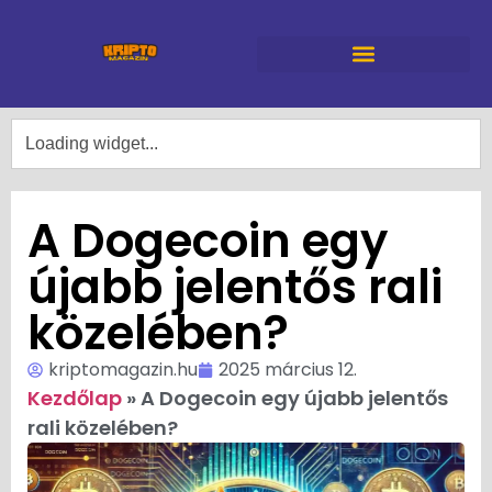
A Dogecoin egy
újabb jelentős rali
közelében?
kriptomagazin.hu
2025 március 12.
Kezdőlap
»
A Dogecoin egy újabb jelentős
rali közelében?