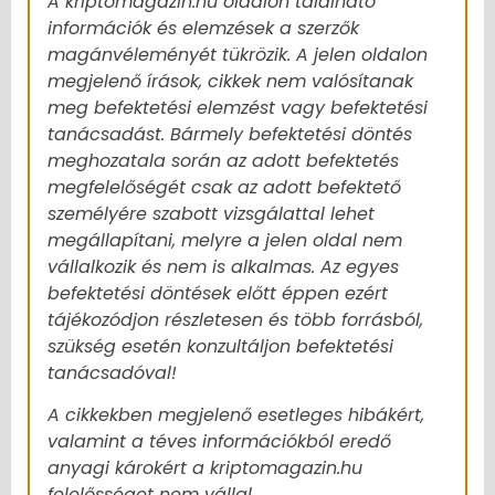
A kriptomagazin.hu oldalon található
információk és elemzések a szerzők
magánvéleményét tükrözik. A jelen oldalon
megjelenő írások, cikkek nem valósítanak
meg befektetési elemzést vagy befektetési
tanácsadást. Bármely befektetési döntés
meghozatala során az adott befektetés
megfelelőségét csak az adott befektető
személyére szabott vizsgálattal lehet
megállapítani, melyre a jelen oldal nem
vállalkozik és nem is alkalmas. Az egyes
befektetési döntések előtt éppen ezért
tájékozódjon részletesen és több forrásból,
szükség esetén konzultáljon befektetési
tanácsadóval!
A cikkekben megjelenő esetleges hibákért,
valamint a téves információkból eredő
anyagi károkért a kriptomagazin.hu
felelősséget nem vállal.