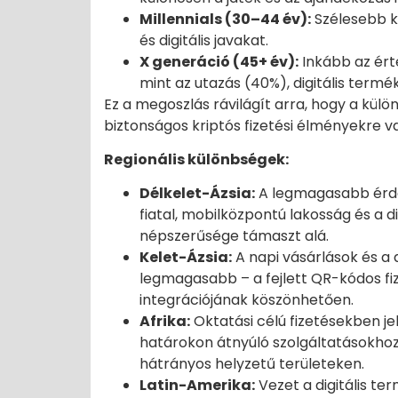
Millennials (30–44 év):
Szélesebb kö
és digitális javakat.
X generáció (45+ év):
Inkább az ért
mint az utazás (40%), digitális termé
Ez a megoszlás rávilágít arra, hogy a kül
biztonságos kriptós fizetési élményekre v
Regionális különbségek:
Délkelet-Ázsia:
A legmagasabb érdek
fiatal, mobilközpontú lakosság és a 
népszerűsége támaszt alá.
Kelet-Ázsia:
A napi vásárlások és a 
legmagasabb – a fejlett QR-kódos fi
integrációjának köszönhetően.
Afrika:
Oktatási célú fizetésekben jel
határokon átnyúló szolgáltatásokhoz
hátrányos helyzetű területeken.
Latin-Amerika:
Vezet a digitális t