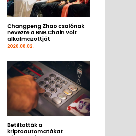
Changpeng Zhao csalónak
nevezte a BNB Chain volt
alkalmazottját
2026.08.02.
Betiltották a
kriptoautomatákat