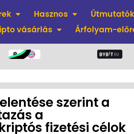
rek
Hasznos
Útmutató
ipto vásárlás
Árfolyam-előr
jelentése szerint a
tazás a
riptós fizetési célok