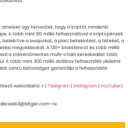
zállásokat.
, amelyet úgy terveztek, hogy a kriptót mindenki
e. A több mint 80 millió felhasználóval a kriptopénzek
, beleértve a swapokat, a piaci betekintést, a téteket, a
zetési megoldásokat. A 130+ blokkláncot és több millió
teszi a zökkenőmentes multi-chain kereskedést több
. A több mint 300 millió dolláros felhasználói védelmi
bb szintű biztonságot garantálja a felhasználók
etkező weboldalra:
X
|
Telegram
|
Instagram
|
YouTube
|
media.web3@bitget.com-re.