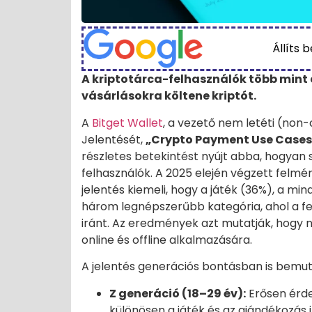
Állíts 
A kriptotárca-felhasználók több min
vásárlásokra költene kriptót.
A
Bitget Wallet
, a vezető nem letéti (non
Jelentését,
„Crypto Payment Use Cases
részletes betekintést nyújt abba, hogyan sz
felhasználók. A 2025 elején végzett felmér
jelentés kiemeli, hogy a játék (36%), a mi
három legnépszerűbb kategória, ahol a fe
iránt. Az eredmények azt mutatják, hogy na
online és offline alkalmazására.
A jelentés generációs bontásban is bemut
Z generáció (18–29 év):
Erősen érde
különösen a játék és az ajándékozás i