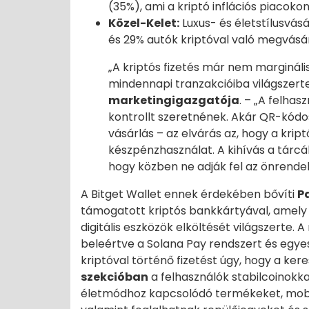
(35%), ami a kriptó inflációs piacoko
Közel-Kelet:
Luxus- és életstílusvásá
és 29% autók kriptóval való megvásár
„A kriptós fizetés már nem marginál
mindennapi tranzakcióiba világszert
marketingigazgatója
. – „A felha
kontrollt szeretnének. Akár QR-kódos 
vásárlás – az elvárás az, hogy a krip
készpénzhasználat. A kihívás a tárcá
hogy közben ne adják fel az önrendel
A Bitget Wallet ennek érdekében bővíti
P
támogatott kriptós bankkártyával, amely t
digitális eszközök elköltését világszerte.
beleértve a Solana Pay rendszert és egye
kriptóval történő fizetést úgy, hogy a ker
szekcióban
a felhasználók stabilcoinokk
életmódhoz kapcsolódó termékeket, mobilfel