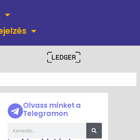
k
ejelzés
Olvass minket a
Telegramon