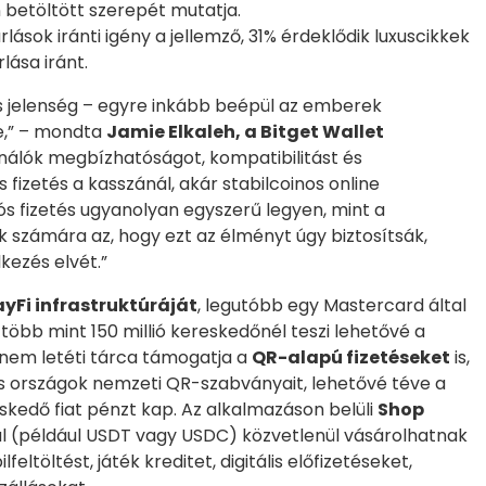
n betöltött szerepét mutatja.
rlások iránti igény a jellemző, 31% érdeklődik luxuscikkek
lása iránt.
is jelenség – egyre inkább beépül az emberek
e,” – mondta
Jamie Elkaleh, a Bitget Wallet
sználók megbízhatóságot, kompatibilitást és
fizetés a kasszánál, akár stabilcoinos online
tós fizetés ugyanolyan egyszerű legyen, mint a
k számára az, hogy ezt az élményt úgy biztosítsák,
kezés elvét.”
ayFi infrastruktúráját
, legutóbb egy Mastercard által
öbb mint 150 millió kereskedőnél teszi lehetővé a
 A nem letéti tárca támogatja a
QR-alapú fizetéseket
is,
s országok nemzeti QR-szabványait, lehetővé téve a
eskedő fiat pénzt kap. Az alkalmazáson belüli
Shop
al (például USDT vagy USDC) közvetlenül vásárolhatnak
töltést, játék kreditet, digitális előfizetéseket,