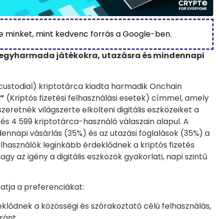
be minket, mint kedvenc forrás a Google-ben.
t egyharmada játékokra, utazásra és mindennapi
-custodial) kriptotárca kiadta harmadik Onchain
”
(Kriptós fizetési felhasználási esetek) címmel, amely
eretnék világszerte elkölteni digitális eszközeiket a
és 4 599 kriptotárca-használó válaszain alapul. A
ndennapi vásárlás (35%) és az utazási foglalások (35%) a
lhasználók leginkább érdeklődnek a kriptós fizetés
gy az igény a digitális eszközök gyakorlati, napi szintű
atja a preferenciákat:
klődnek a közösségi és szórakoztató célú felhasználás,
ránt.