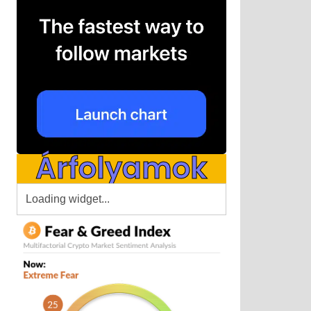
Árfolyamok