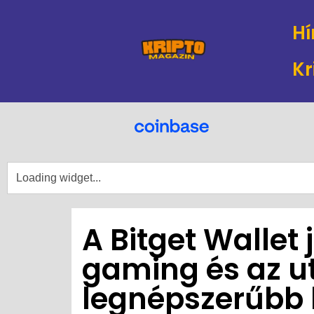
Hí
Kr
A Bitget Wallet 
gaming és az u
legnépszerűbb k