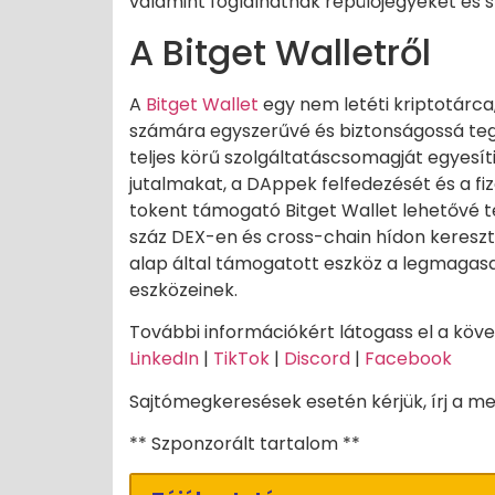
valamint foglalhatnak repülőjegyeket és s
A Bitget Walletről
A
Bitget Wallet
egy nem letéti kriptotárca
számára egyszerűvé és biztonságossá tegy
teljes körű szolgáltatáscsomagját egyesíti
jutalmakat, a DAppek felfedezését és a fi
tokent támogató Bitget Wallet lehetővé 
száz DEX-en és cross-chain hídon keresztül
alap által támogatott eszköz a legmagasa
eszközeinek.
További információkért látogass el a köv
LinkedIn
|
TikTok
|
Discord
|
Facebook
Sajtómegkeresések esetén kérjük, írj a 
** Szponzorált tartalom **