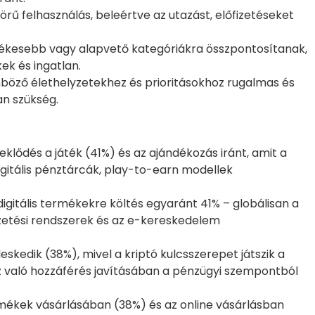
rű felhasználás, beleértve az utazást, előfizetéseket
ékesebb vagy alapvető kategóriákra összpontosítanak,
kek és ingatlan.
önböző élethelyzetekhez és prioritásokhoz rugalmas és
an szükség.
lődés a játék (41%) és az ajándékozás iránt, amit a
digitális pénztárcák, play-to-earn modellek
digitális termékekre költés egyaránt 41% – globálisan a
zetési rendszerek és az e-kereskedelem
eskedik (38%), mivel a kriptó kulcsszerepet játszik a
 való hozzáférés javításában a pénzügyi szempontból
ermékek vásárlásában (38%) és az online vásárlásban