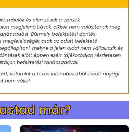
nformációk és elemzések a szerzők
alon megjelenő írások, cikkek nem valósítanak meg
 tanácsadást. Bármely befektetési döntés
s megfelelőségét csak az adott befektető
egállapítani, melyre a jelen oldal nem vállalkozik és
döntések előtt éppen ezért tájékozódjon részletesen
ultáljon befektetési tanácsadóval!
ért, valamint a téves információkból eredő anyagi
t nem vállal.
vastad már?