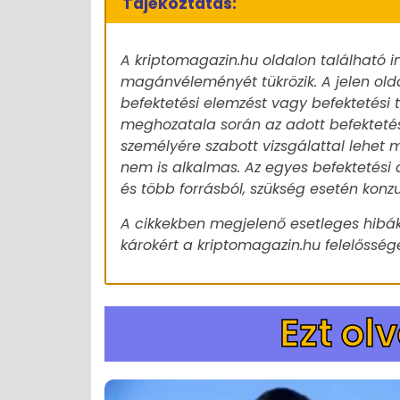
Tájékoztatás:
A kriptomagazin.hu oldalon található i
magánvéleményét tükrözik. A jelen old
befektetési elemzést vagy befektetési
meghozatala során az adott befekteté
személyére szabott vizsgálattal lehet m
nem is alkalmas. Az egyes befektetési 
és több forrásból, szükség esetén konz
A cikkekben megjelenő esetleges hibák
károkért a kriptomagazin.hu felelőssége
Ezt ol