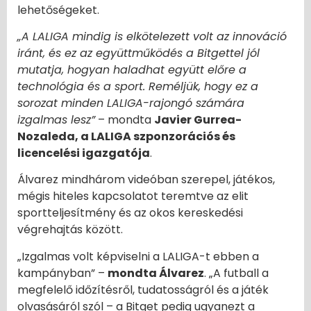
lehetőségeket.
„A LALIGA mindig is elkötelezett volt az innováció
iránt, és ez az együttműködés a Bitgettel jól
mutatja, hogyan haladhat együtt előre a
technológia és a sport. Reméljük, hogy ez a
sorozat minden LALIGA-rajongó számára
izgalmas lesz”
– mondta
Javier Gurrea-
Nozaleda, a LALIGA szponzorációs és
licencelési igazgatója
.
Álvarez mindhárom videóban szerepel, játékos,
mégis hiteles kapcsolatot teremtve az elit
sportteljesítmény és az okos kereskedési
végrehajtás között.
„Izgalmas volt képviselni a LALIGA-t ebben a
kampányban” –
mondta Álvarez
. „A futball a
megfelelő időzítésről, tudatosságról és a játék
olvasásáról szól – a Bitget pedig ugyanezt a