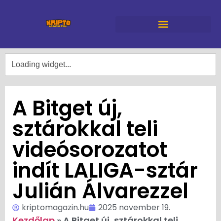
A Bitget új,
sztárokkal teli
videósorozatot
indít LALIGA-sztár
Julián Álvarezzel
kriptomagazin.hu
2025 november 19.
Kezdőlap
»
A Bitget új, sztárokkal teli