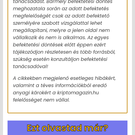
tanácsadást. Bármely befektetési döntés
meghozatala során az adott befektetés
megfelelőségét csak az adott befektető
személyére szabott vizsgálattal lehet
megállapítani, melyre a jelen oldal nem
vállalkozik és nem is alkalmas. Az egyes
befektetési döntések előtt éppen ezért
tájékozódjon részletesen és több forrásból,
szükség esetén konzultáljon befektetési
tanácsadóval!
A cikkekben megjelenő esetleges hibákért,
valamint a téves információkból eredő
anyagi károkért a kriptomagazin.hu
felelősséget nem vállal.
Ezt olvastad már?