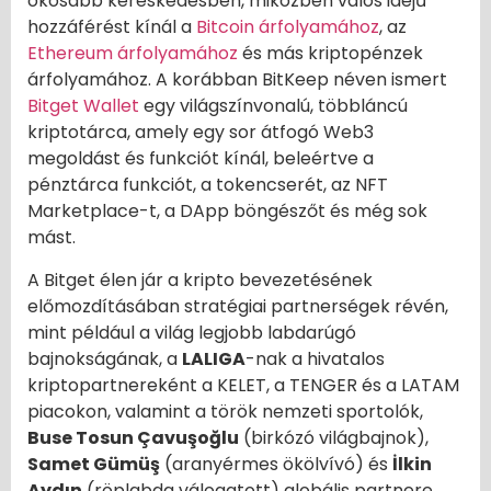
okosabb kereskedésben, miközben valós idejű
hozzáférést kínál a
Bitcoin árfolyamához
, az
Ethereum árfolyamához
és más kriptopénzek
árfolyamához. A korábban BitKeep néven ismert
Bitget Wallet
egy világszínvonalú, többláncú
kriptotárca, amely egy sor átfogó Web3
megoldást és funkciót kínál, beleértve a
pénztárca funkciót, a tokencserét, az NFT
Marketplace-t, a DApp böngészőt és még sok
mást.
A Bitget élen jár a kripto bevezetésének
előmozdításában stratégiai partnerségek révén,
mint például a világ legjobb labdarúgó
bajnokságának, a
LALIGA
-nak a hivatalos
kriptopartnereként a KELET, a TENGER és a LATAM
piacokon, valamint a török nemzeti sportolók,
Buse Tosun Çavuşoğlu
(birkózó világbajnok),
Samet Gümüş
(aranyérmes ökölvívó) és
İlkin
Aydın
(röplabda válogatott) globális partnere,