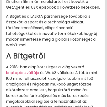
Onchain film már ma elstartol, ezt követik a
GetAgent és UEX epizódok a következő hetekben.
A Bitget és a LALIGA partnersége továbbra is
összeköti a sport és a technológia világát,
történetmeséléssel, világszínvonalú
tehetségekkel és innovatív termékekkel, hogy új
módon ismertesse meg a globális közönséget a
Web3-mal.
A Bitgetről
A 2018-ban alapított Bitget a világ vezető
kriptopénzváltója
és Web3 vállalata. A több mint
100 millió felhasználót kiszolgáló, több mint 150
országban és régióban működő Bitget tőzsde
elkötelezett amellett, hogy úttörő másolási
kereskedési funkciójával és más kereskedési
megoldásokkal segítse a felhasználókat az