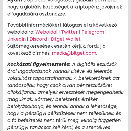
hogy a globális közösséget a kriptopénz jövőjének
elfogadására ösztönözze.
További információkért látogass el a következő
weboldalra:
Weboldal
|
Twitter
|
Telegram
|
LinkedIn
|
Discord
|
Bitget Wallet
Sajtómegkeresések esetén kérjük, fordulj a
következő címhez:
media@bitget.com
.
Kockázati figyelmeztetés:
A digitális eszközök
árai ingadozásnak vannak kitéve, és jelentős
volatilitást tapasztalhatnak. A befektetőknek azt
tanácsolják, hogy csak olyan pénzeszközöket
allokáljanak, amelyek elvesztését megengedhetik
maguknak. Bármely befektetés értékét
befolyásolhatja, és fennáll annak a lehetősége,
hogy a pénzügyi célkitűzések nem teljesülnek, és
a fő befektetés nem térül meg. Mindig független
pénzügyi tanácsot kell kérni, és a személyes