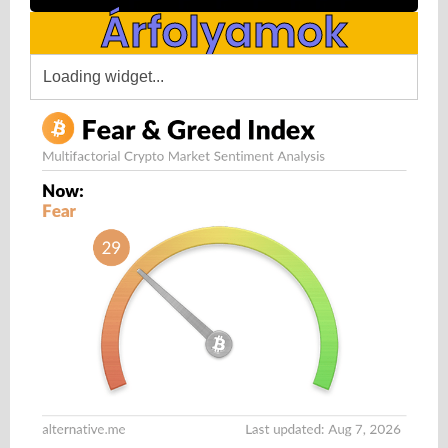
Árfolyamok