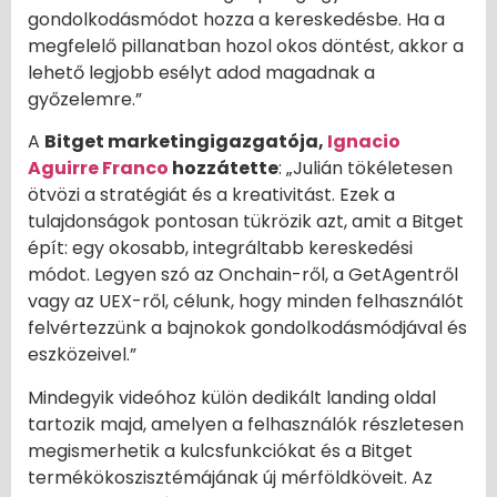
gondolkodásmódot hozza a kereskedésbe. Ha a
megfelelő pillanatban hozol okos döntést, akkor a
lehető legjobb esélyt adod magadnak a
győzelemre.”
A
Bitget marketingigazgatója,
Ignacio
Aguirre Franco
hozzátette
: „Julián tökéletesen
ötvözi a stratégiát és a kreativitást. Ezek a
tulajdonságok pontosan tükrözik azt, amit a Bitget
épít: egy okosabb, integráltabb kereskedési
módot. Legyen szó az Onchain-ről, a GetAgentről
vagy az UEX-ről, célunk, hogy minden felhasználót
felvértezzünk a bajnokok gondolkodásmódjával és
eszközeivel.”
Mindegyik videóhoz külön dedikált landing oldal
tartozik majd, amelyen a felhasználók részletesen
megismerhetik a kulcsfunkciókat és a Bitget
termékökoszisztémájának új mérföldköveit. Az