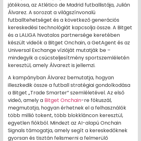
játékosa, az Atlético de Madrid futballistája, Julián
Álvarez. A sorozat a világszínvonalú
futballtehetséget és a következő generációs
kereskedési technológiát kapcsolja össze. A Bitget
és a LALIGA hivatalos partnersége keretében
készült videók a Bitget Onchain, a GetAgent és az
Universal Exchange vízióját mutatják be –
mindegyik a csúcsteljesítmény sportszemléletén
keresztül, amely Álvarezt is jellemzi.
A kampányban Álvarez bemutatja, hogyan
illeszkedik össze a futball stratégiai gondolkodása
a Bitget „Trade Smarter” szemléletével. Az első
videó, amely a
Bitget Onchain
-re fókuszál,
megmutatja, hogyan érhetnek el a felhasználók
több millió tokent, több blokkláncon keresztül,
egyetlen fiókból. Mindezt az AI-alapú Onchain
Signals támogatja, amely segít a kereskedőknek
gyorsan és tisztán felismerni a felmerülő