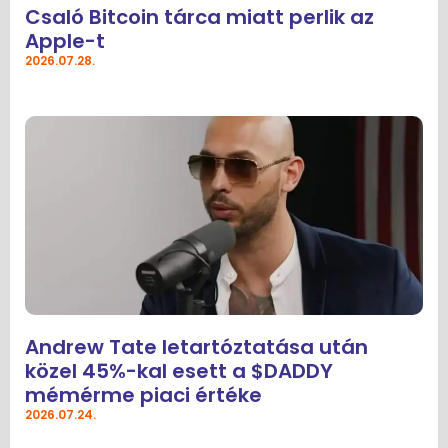
Csaló Bitcoin tárca miatt perlik az
Apple-t
2026.07.28.
Andrew Tate letartóztatása után
közel 45%-kal esett a $DADDY
mémérme piaci értéke
2026.07.24.