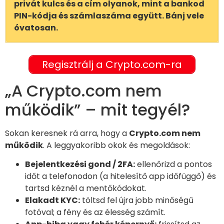
privát kulcs és a cím olyanok, mint a bankod
PIN-kódja és számlaszáma együtt. Bánj vele
óvatosan.
Regisztrálj a Crypto.com-ra
„A Crypto.com nem
működik” – mit tegyél?
Sokan keresnek rá arra, hogy a
Crypto.com nem
működik
. A leggyakoribb okok és megoldások:
Bejelentkezési gond / 2FA:
ellenőrizd a pontos
időt a telefonodon (a hitelesítő app időfüggő) és
tartsd kéznél a mentőkódokat.
Elakadt KYC:
töltsd fel újra jobb minőségű
fotóval; a fény és az élesség számít.