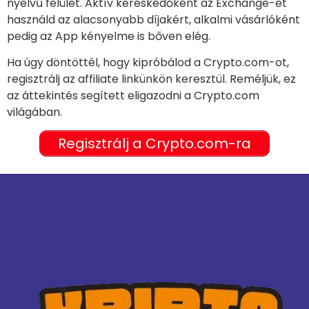
nyelvű felület. Aktív kereskedőként az Exchange-et
használd az alacsonyabb díjakért, alkalmi vásárlóként
pedig az App kényelme is bőven elég.
Ha úgy döntöttél, hogy kipróbálod a Crypto.com-ot,
regisztrálj az affiliate linkünkön keresztül. Reméljük, ez
az áttekintés segített eligazodni a Crypto.com
világában.
Regisztrálj a Crypto.com-ra