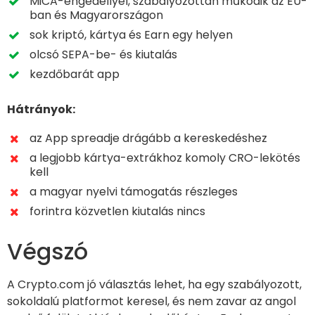
MiCA-engedéllyel, szabályozottan működik az EU-
ban és Magyarországon
sok kriptó, kártya és Earn egy helyen
olcsó SEPA-be- és kiutalás
kezdőbarát app
Hátrányok:
az App spreadje drágább a kereskedéshez
a legjobb kártya-extrákhoz komoly CRO-lekötés
kell
a magyar nyelvi támogatás részleges
forintra közvetlen kiutalás nincs
Végszó
A Crypto.com jó választás lehet, ha egy szabályozott,
sokoldalú platformot keresel, és nem zavar az angol