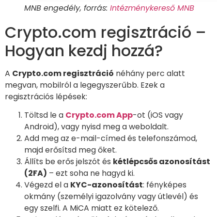
MNB engedély, forrás:
Intézménykereső MNB
Crypto.com regisztráció –
Hogyan kezdj hozzá?
A
Crypto.com regisztráció
néhány perc alatt
megvan, mobilról a legegyszerűbb. Ezek a
regisztrációs lépések:
Töltsd le a
Crypto.com App
-ot (iOS vagy
Android), vagy nyisd meg a weboldalt.
Add meg az e-mail-címed és telefonszámod,
majd erősítsd meg őket.
Állíts be erős jelszót és
kétlépcsős azonosítást
(2FA)
– ezt soha ne hagyd ki.
Végezd el a
KYC-azonosítást
: fényképes
okmány (személyi igazolvány vagy útlevél) és
egy szelfi. A MiCA miatt ez kötelező.