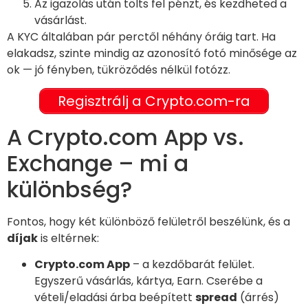
Az igazolás után tölts fel pénzt, és kezdheted a
vásárlást.
A KYC általában pár perctől néhány óráig tart. Ha
elakadsz, szinte mindig az azonosító fotó minősége az
ok — jó fényben, tükröződés nélkül fotózz.
Regisztrálj a Crypto.com-ra
A Crypto.com App vs.
Exchange – mi a
különbség?
Fontos, hogy két különböző felületről beszélünk, és a
díjak
is eltérnek:
Crypto.com App
– a kezdőbarát felület.
Egyszerű vásárlás, kártya, Earn. Cserébe a
vételi/eladási árba beépített
spread
(árrés)