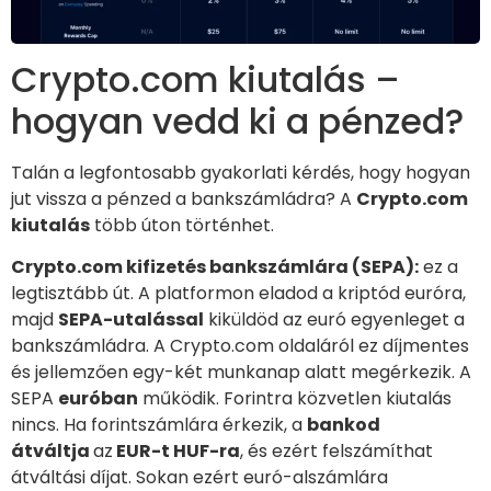
Crypto.com kiutalás –
hogyan vedd ki a pénzed?
Talán a legfontosabb gyakorlati kérdés, hogy hogyan
jut vissza a pénzed a bankszámládra? A
Crypto.com
kiutalás
több úton történhet.
Crypto.com kifizetés bankszámlára (SEPA):
ez a
legtisztább út. A platformon eladod a kriptód euróra,
majd
SEPA-utalással
kiküldöd az euró egyenleget a
bankszámládra. A Crypto.com oldaláról ez díjmentes
és jellemzően egy-két munkanap alatt megérkezik.
A
SEPA
euróban
működik. Forintra közvetlen kiutalás
nincs. Ha forintszámlára érkezik, a
bankod
átváltja
az
EUR-t HUF-ra
, és ezért felszámíthat
átváltási díjat.
Sokan ezért euró-alszámlára