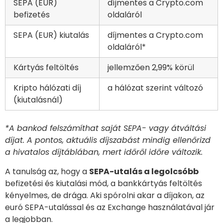
SEPA (EUR)
díjmentes a Crypto.com
befizetés
oldaláról
SEPA (EUR) kiutalás
díjmentes a Crypto.com
oldaláról*
Kártyás feltöltés
jellemzően 2,99% körül
Kripto hálózati díj
a hálózat szerint változó
(kiutalásnál)
*A bankod felszámíthat saját SEPA- vagy átváltási
díjat. A pontos, aktuális díjszabást mindig ellenőrizd
a hivatalos díjtáblában, mert időről időre változik.
A tanulság az, hogy a
SEPA-utalás a legolcsóbb
befizetési és kiutalási mód, a bankkártyás feltöltés
kényelmes, de drága. Aki spórolni akar a díjakon, az
euró SEPA-utalással és az Exchange használatával jár
a legjobban.