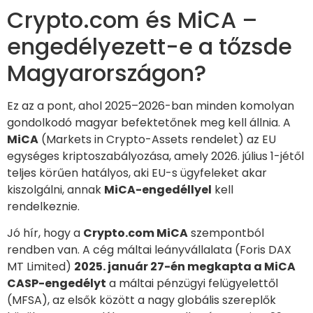
Crypto.com és MiCA –
engedélyezett-e a tőzsde
Magyarországon?
Ez az a pont, ahol 2025–2026-ban minden komolyan
gondolkodó magyar befektetőnek meg kell állnia. A
MiCA
(Markets in Crypto-Assets rendelet) az EU
egységes kriptoszabályozása, amely 2026. július 1-jétől
teljes körűen hatályos, aki EU-s ügyfeleket akar
kiszolgálni, annak
MiCA-engedéllyel
kell
rendelkeznie.
Jó hír, hogy a
Crypto.com MiCA
szempontból
rendben van. A cég máltai leányvállalata (Foris DAX
MT Limited)
2025. január 27-én megkapta a MiCA
CASP-engedélyt
a máltai pénzügyi felügyelettől
(MFSA), az elsők között a nagy globális szereplők