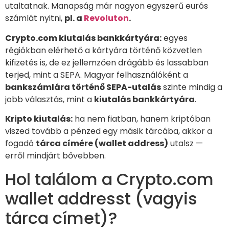
utaltatnak. Manapság már nagyon egyszerű eurós
számlát nyitni,
pl. a
Revoluton
.
Crypto.com kiutalás bankkártyára:
egyes
régiókban elérhető a kártyára történő közvetlen
kifizetés is, de ez jellemzően drágább és lassabban
terjed, mint a SEPA. Magyar felhasználóként a
bankszámlára történő SEPA-utalás
szinte mindig a
jobb választás, mint a
kiutalás bankkártyára
.
Kripto kiutalás:
ha nem fiatban, hanem kriptóban
viszed tovább a pénzed egy másik tárcába, akkor a
fogadó
tárca címére (wallet address)
utalsz —
erről mindjárt bővebben.
Hol találom a Crypto.com
wallet addresst (vagyis
tárca címet)?