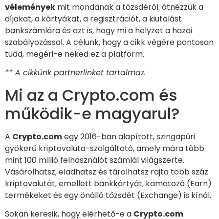
vélemények
mit mondanak a tőzsdéről: átnézzük a
díjakat, a kártyákat, a regisztrációt, a kiutalást
bankszámlára és azt is, hogy mi a helyzet a hazai
szabályozással. A célunk, hogy a cikk végére pontosan
tudd, megéri-e neked ez a platform.
** A cikkünk partnerlinket tartalmaz.
Mi az a Crypto.com és
működik-e magyarul?
A
Crypto.com
egy 2016-ban alapított, szingapúri
gyökerű kriptovaluta-szolgáltató, amely mára több
mint 100 millió felhasználót számlál világszerte.
Vásárolhatsz, eladhatsz és tárolhatsz rajta több száz
kriptovalutát, emellett bankkártyát, kamatozó (Earn)
termékeket és egy önálló tőzsdét (Exchange) is kínál.
Sokan keresik, hogy elérhető-e a
Crypto.com