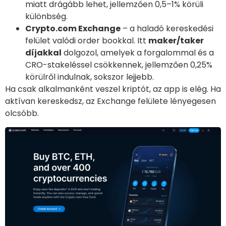
miatt drágább lehet, jellemzően 0,5–1% körüli
különbség.
Crypto.com Exchange
– a haladó kereskedési
felület valódi order bookkal. Itt
maker/taker
díjakkal
dolgozol, amelyek a forgalommal és a
CRO-stakeléssel csökkennek, jellemzően 0,25%
körülről indulnak, sokszor lejjebb.
Ha csak alkalmanként veszel kriptót, az app is elég. Ha
aktívan kereskedsz, az Exchange felülete lényegesen
olcsóbb.