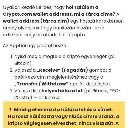
Gyakori kezdő kérdés, hogy
hol találom a
Crypto.com wallet addresst, mi a tárca címe?
A
wallet address (tárca cím)
egy hosszú karaktersor,
amely olyan, mint egy bankszámlaszám: erre
érkezhet vagy erről indulhat a kripto.
Az Appban így jutsz el hozzá:
Nyisd meg a megfelelő kriptó egyenlegét (pl.
Bitcoin).
Válaszd a
„Receive” (Fogadás)
gombot a
beérkező cím megjelenítéséhez vagy a
„Transfer / Withdraw”
opciót kiutaláshoz.
Válaszd ki a
helyes hálózatot
(pl. Bitcoin, ERC-
20, stb.) — ez kritikus.
Mindig ellenőrizd a hálózatot és a címet.
Ha rossz hálózatra vagy hibás címre utalsz, a
kripto véglegesen elveszhet; nincs visszaút. A