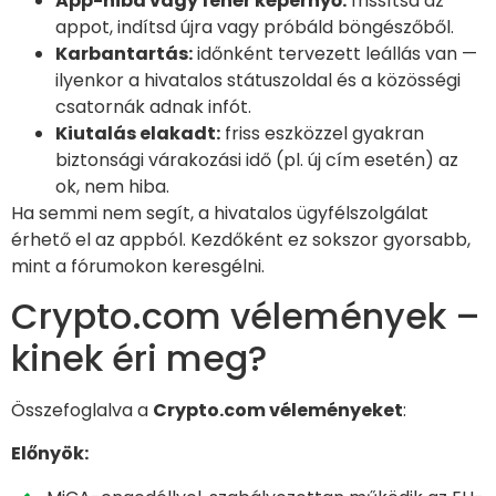
App-hiba vagy fehér képernyő:
frissítsd az
appot, indítsd újra vagy próbáld böngészőből.
Karbantartás:
időnként tervezett leállás van —
ilyenkor a hivatalos státuszoldal és a közösségi
csatornák adnak infót.
Kiutalás elakadt:
friss eszközzel gyakran
biztonsági várakozási idő (pl. új cím esetén) az
ok, nem hiba.
Ha semmi nem segít, a hivatalos ügyfélszolgálat
érhető el az appból. Kezdőként ez sokszor gyorsabb,
mint a fórumokon keresgélni.
Crypto.com vélemények –
kinek éri meg?
Összefoglalva a
Crypto.com véleményeket
:
Előnyök: