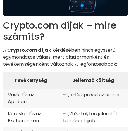
Crypto.com díjak – mire
számíts?
A
Crypto.com díjak
kérdésében nincs egyszerű
egymondatos válasz, mert platformonként és
tevékenységenként változnak. A legfontosabbak:
Tevékenység
Jellemző költség
Vásárlás az
~0,5–1% spread az árban
Appban
Kereskedés az
~0,25%-tól, forgalomtól
Exchange-en
függően lejjebb