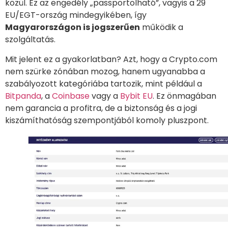
közül. Ez az engedély „passportolható”, vagyis a 29
EU/EGT-ország mindegyikében, így
Magyarországon is jogszerűen
működik a
szolgáltatás.
Mit jelent ez a gyakorlatban? Azt, hogy a Crypto.com
nem szürke zónában mozog, hanem ugyanabba a
szabályozott kategóriába tartozik, mint például a
Bitpanda
, a
Coinbase
vagy a
Bybit EU
. Ez önmagában
nem garancia a profitra, de a biztonság és a jogi
kiszámíthatóság szempontjából komoly pluszpont.