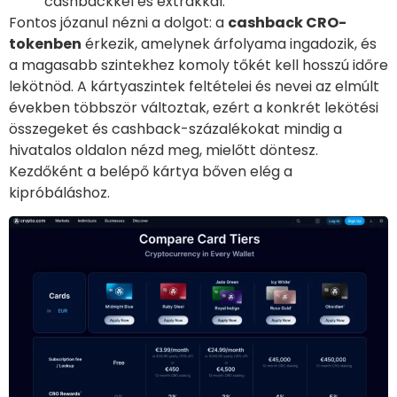
cashbackkel és extrákkal.
Fontos józanul nézni a dolgot: a
cashback CRO-
tokenben
érkezik, amelynek árfolyama ingadozik, és
a magasabb szintekhez komoly tőkét kell hosszú időre
lekötnöd. A kártyaszintek feltételei és nevei az elmúlt
években többször változtak, ezért a konkrét lekötési
összegeket és cashback-százalékokat mindig a
hivatalos oldalon nézd meg, mielőtt döntesz.
Kezdőként a belépő kártya bőven elég a
kipróbáláshoz.