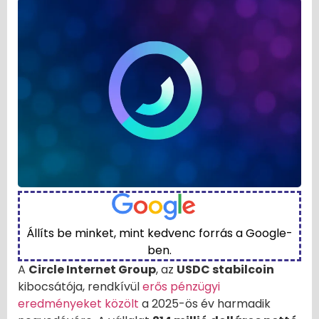
Állíts be minket, mint kedvenc forrás a Google-
ben.
A
Circle Internet Group
, az
USDC stabilcoin
kibocsátója, rendkívül
erős pénzügyi
eredményeket közölt
a 2025-ös év harmadik