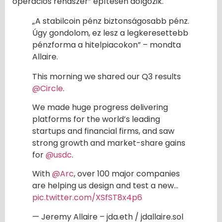
operációs rendszer” építésén dolgozik.
„A stabilcoin pénz biztonságosabb pénz.
Úgy gondolom, ez lesz a legkeresettebb
pénzforma a hitelpiacokon” – mondta
Allaire.
This morning we shared our Q3 results
@Circle
.
We made huge progress delivering
platforms for the world’s leading
startups and financial firms, and saw
strong growth and market-share gains
for
@usdc
.
With
@Arc
, over 100 major companies
are helping us design and test a new…
pic.twitter.com/XSfST8x4p6
— Jeremy Allaire – jda.eth / jdallaire.sol