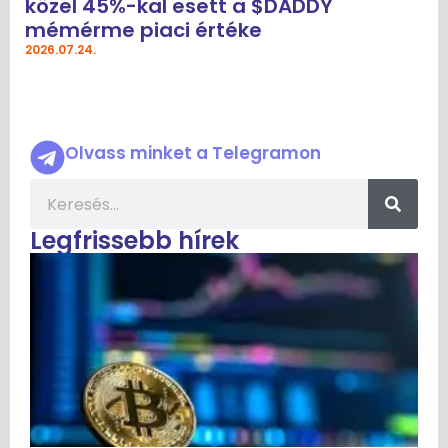
közel 45%-kal esett a $DADDY
mémérme piaci értéke
2026.07.24.
Olvass minket a Telegramon
Legfrissebb hírek