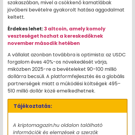
szakaszában, mivel a csökkenő kamatlábak
jövőbeni bevételre gyakorolt hatása aggodalmat
keltett.
Érdekes lehet:
3 altcoin, amely komoly
veszteséget hozhat a kereskedőknek
november második hetében
A vállalat azonban továbbra is optimista: az USDC
forgalom éves 40%-os növekedését várja,
miközben 2025-re a bevételeket 90–100 millió
dollárra becsüli. A platformfejlesztés és a globális
partnerségek miatt a működési költségek 495–
510 millió dollár közé emelkedhetnek.
Tájékoztatás:
A kriptomagazin.hu oldalon található
információk és elemzések a szerzők