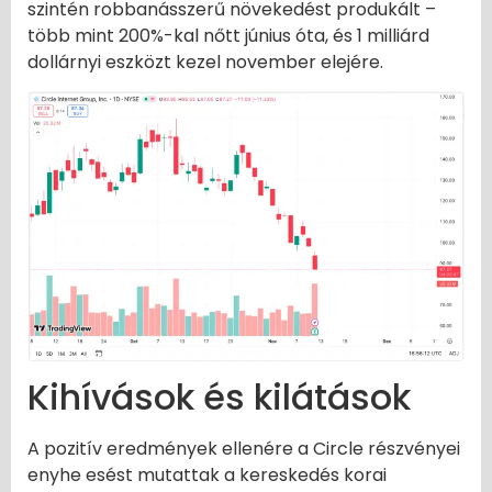
szintén robbanásszerű növekedést produkált –
több mint 200%-kal nőtt június óta, és 1 milliárd
dollárnyi eszközt kezel november elejére.
Kihívások és kilátások
A pozitív eredmények ellenére a Circle részvényei
enyhe esést mutattak a kereskedés korai