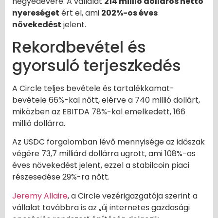
negyedévére. A vállalat
214 millió dolláros nettó
nyereséget
ért el, ami
202%-os éves
növekedést
jelent.
Rekordbevétel és
gyorsuló terjeszkedés
A Circle teljes bevétele és tartalékkamat-
bevétele 66%-kal nőtt, elérve a 740 millió dollárt,
miközben az EBITDA 78%-kal emelkedett, 166
millió dollárra.
Az USDC forgalomban lévő mennyisége az időszak
végére 73,7 milliárd dollárra ugrott, ami 108%-os
éves növekedést jelent, ezzel a stabilcoin piaci
részesedése 29%-ra nőtt.
Jeremy Allaire
, a Circle vezérigazgatója szerint a
vállalat továbbra is az „új internetes gazdasági