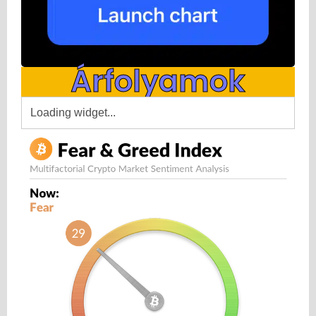
Árfolyamok