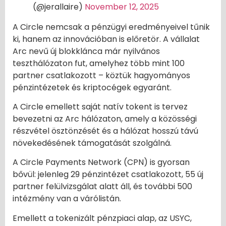
(@jerallaire)
November 12, 2025
A Circle nemcsak a pénzügyi eredményeivel tűnik
ki, hanem az innovációban is előretör. A vállalat
Arc nevű új blokklánca már nyilvános
teszthálózaton fut, amelyhez több mint 100
partner csatlakozott – köztük hagyományos
pénzintézetek és kriptocégek egyaránt.
A Circle emellett saját natív tokent is tervez
bevezetni az Arc hálózaton, amely a közösségi
részvétel ösztönzését és a hálózat hosszú távú
növekedésének támogatását szolgálná.
A Circle Payments Network (CPN) is gyorsan
bővül: jelenleg 29 pénzintézet csatlakozott, 55 új
partner felülvizsgálat alatt áll, és további 500
intézmény van a várólistán.
Emellett a tokenizált pénzpiaci alap, az USYC,