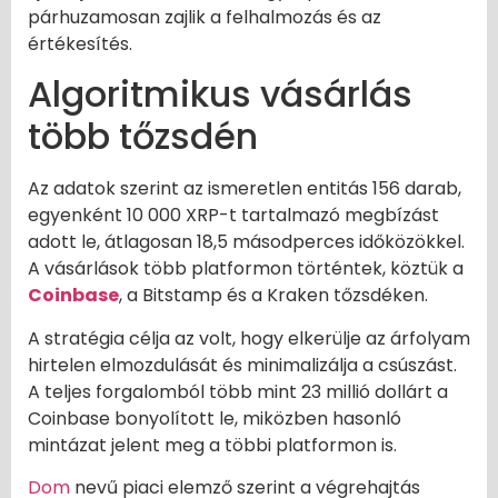
párhuzamosan zajlik a felhalmozás és az
értékesítés.
Algoritmikus vásárlás
több tőzsdén
Az adatok szerint az ismeretlen entitás 156 darab,
egyenként 10 000 XRP-t tartalmazó megbízást
adott le, átlagosan 18,5 másodperces időközökkel.
A vásárlások több platformon történtek, köztük a
Coinbase
, a Bitstamp és a Kraken tőzsdéken.
A stratégia célja az volt, hogy elkerülje az árfolyam
hirtelen elmozdulását és minimalizálja a csúszást.
A teljes forgalomból több mint 23 millió dollárt a
Coinbase bonyolított le, miközben hasonló
mintázat jelent meg a többi platformon is.
Dom
nevű piaci elemző szerint a végrehajtás