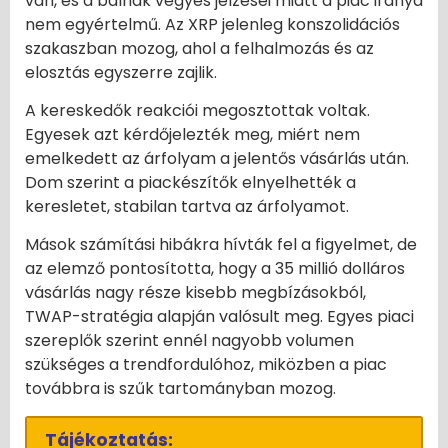
van, és a bálnák vegyes jelzései miatt a piac iránya
nem egyértelmű. Az XRP jelenleg konszolidációs
szakaszban mozog, ahol a felhalmozás és az
elosztás egyszerre zajlik.
A kereskedők reakciói megosztottak voltak.
Egyesek azt kérdőjelezték meg, miért nem
emelkedett az árfolyam a jelentős vásárlás után.
Dom szerint a piackészítők elnyelhették a
keresletet, stabilan tartva az árfolyamot.
Mások számítási hibákra hívták fel a figyelmet, de
az elemző pontosította, hogy a 35 millió dolláros
vásárlás nagy része kisebb megbízásokból,
TWAP-stratégia alapján valósult meg. Egyes piaci
szereplők szerint ennél nagyobb volumen
szükséges a trendfordulóhoz, miközben a piac
továbbra is szűk tartományban mozog.
Tájékoztatás: