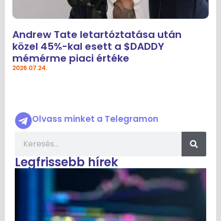
Andrew Tate letartóztatása után
közel 45%-kal esett a $DADDY
mémérme piaci értéke
2026.07.24.
Olvass minket a Telegramon
Legfrissebb hírek