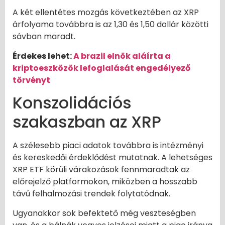
A két ellentétes mozgás következtében az XRP
árfolyama továbbra is az 1,30 és 1,50 dollár közötti
sávban maradt.
Érdekes lehet:
A brazil elnök aláírta a
kriptoeszközök lefoglalását engedélyező
törvényt
Konszolidációs
szakaszban az XRP
A szélesebb piaci adatok továbbra is intézményi
és kereskedői érdeklődést mutatnak. A lehetséges
XRP ETF körüli várakozások fennmaradtak az
előrejelző platformokon, miközben a hosszabb
távú felhalmozási trendek folytatódnak.
Ugyanakkor sok befektető még veszteségben