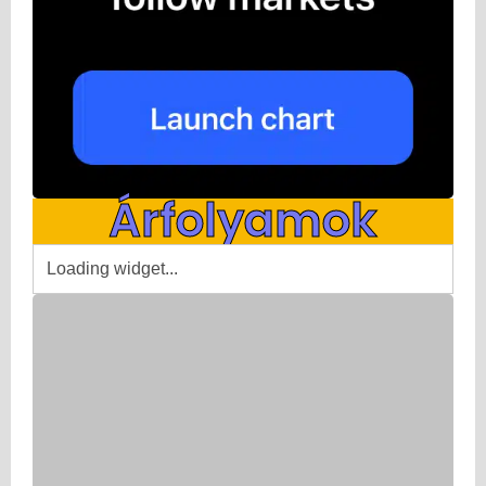
Árfolyamok