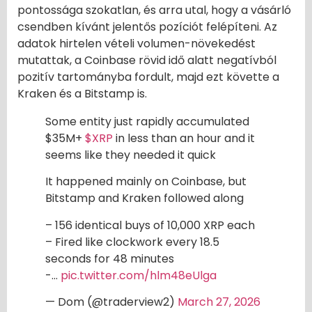
pontossága szokatlan, és arra utal, hogy a vásárló
csendben kívánt jelentős pozíciót felépíteni. Az
adatok hirtelen vételi volumen-növekedést
mutattak, a Coinbase rövid idő alatt negatívból
pozitív tartományba fordult, majd ezt követte a
Kraken és a Bitstamp is.
Some entity just rapidly accumulated
$35M+
$XRP
in less than an hour and it
seems like they needed it quick
It happened mainly on Coinbase, but
Bitstamp and Kraken followed along
– 156 identical buys of 10,000 XRP each
– Fired like clockwork every 18.5
seconds for 48 minutes
-…
pic.twitter.com/hlm48eUlga
— Dom (@traderview2)
March 27, 2026