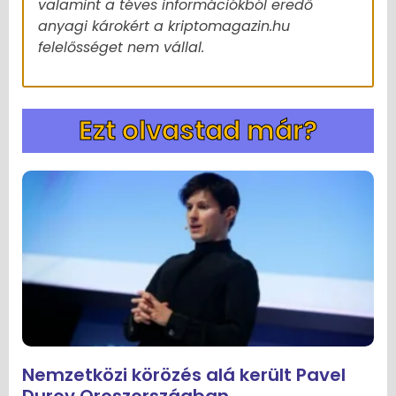
valamint a téves információkból eredő
anyagi károkért a kriptomagazin.hu
felelősséget nem vállal.
Ezt olvastad már?
Nemzetközi körözés alá került Pavel
Durov Oroszországban