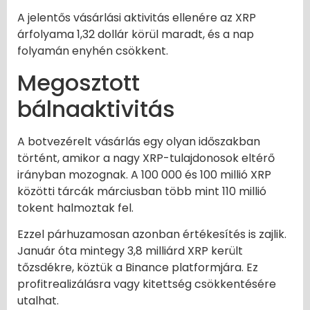
A jelentős vásárlási aktivitás ellenére az XRP
árfolyama 1,32 dollár körül maradt, és a nap
folyamán enyhén csökkent.
Megosztott
bálnaaktivitás
A botvezérelt vásárlás egy olyan időszakban
történt, amikor a nagy XRP-tulajdonosok eltérő
irányban mozognak. A 100 000 és 100 millió XRP
közötti tárcák márciusban több mint 110 millió
tokent halmoztak fel.
Ezzel párhuzamosan azonban értékesítés is zajlik.
Január óta mintegy 3,8 milliárd XRP került
tőzsdékre, köztük a Binance platformjára. Ez
profitrealizálásra vagy kitettség csökkentésére
utalhat.