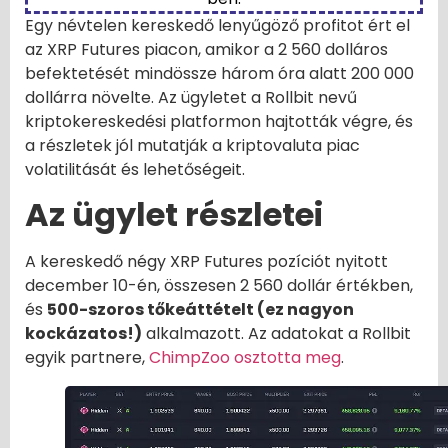
Egy névtelen kereskedő lenyűgöző profitot ért el
az XRP Futures piacon, amikor a 2 560 dolláros
befektetését mindössze három óra alatt 200 000
dollárra növelte. Az ügyletet a Rollbit nevű
kriptokereskedési platformon hajtották végre, és
a részletek jól mutatják a kriptovaluta piac
volatilitását és lehetőségeit.
Az ügylet részletei
A kereskedő négy XRP Futures pozíciót nyitott
december 10-én, összesen 2 560 dollár értékben,
és
500-szoros tőkeáttételt (ez nagyon
kockázatos!)
alkalmazott. Az adatokat a Rollbit
egyik partnere,
ChimpZoo osztotta meg
.