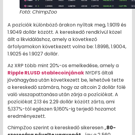
Fotó: ChimpZoo
A pozíciók különböző árakon nyíltak meg, 1.9019 és
1.9049 dollár között. A kereskedő rendkívül közel
állt a likvidáláshoz, amely a következő
árfolyamokon következett volna be: 1.8998, 1.9004,
1.9025 és 1.9027 dollár.
Az XRP több mint 20%-os emelkedése, amely a
Ripple RLUSD stablecoinjának
NYDFS általi
jóváhagyása után következett be, lehetővé tette
a kereskedő számára, hogy az altcoin 2 dollár fölé
való visszapattanása után zárja a pozíciókat. A
pozíciókat 2.13 és 2.29 dollár között zárta, ami
5,137%-tól egészen 9,160%-ig terjedő hozamot
eredményezett.
ChimpZoo szerint a kereskedő sikeresen „
80-
szorosára növelte vagyonát
„, így a 2 560