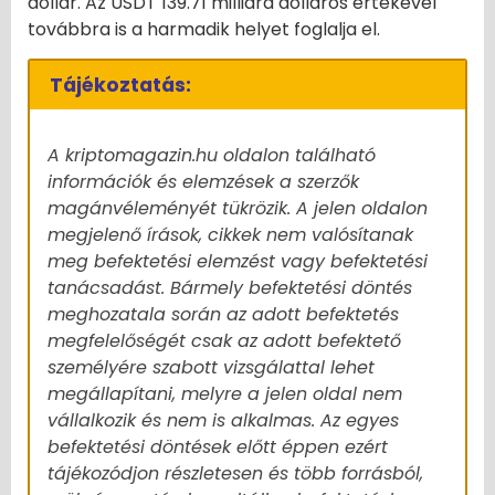
dollár. Az USDT 139.71 milliárd dolláros értékével
továbbra is a harmadik helyet foglalja el.
Tájékoztatás:
A kriptomagazin.hu oldalon található
információk és elemzések a szerzők
magánvéleményét tükrözik. A jelen oldalon
megjelenő írások, cikkek nem valósítanak
meg befektetési elemzést vagy befektetési
tanácsadást. Bármely befektetési döntés
meghozatala során az adott befektetés
megfelelőségét csak az adott befektető
személyére szabott vizsgálattal lehet
megállapítani, melyre a jelen oldal nem
vállalkozik és nem is alkalmas. Az egyes
befektetési döntések előtt éppen ezért
tájékozódjon részletesen és több forrásból,