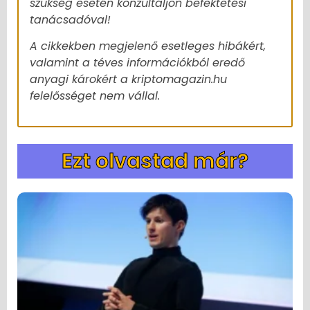
szükség esetén konzultáljon befektetési
tanácsadóval!
A cikkekben megjelenő esetleges hibákért,
valamint a téves információkból eredő
anyagi károkért a kriptomagazin.hu
felelősséget nem vállal.
Ezt olvastad már?