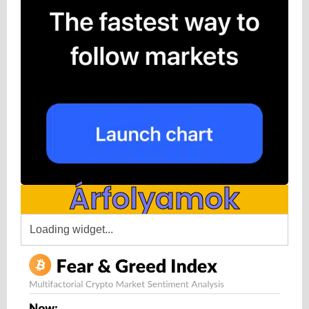
Árfolyamok