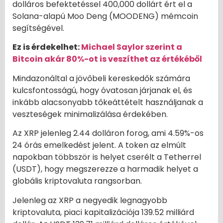
dolláros befektetéssel 400,000 dollárt ért el a
Solana-alapú Moo Deng (MOODENG) mémcoin
segítségével.
Ez is érdekelhet:
Michael Saylor szerint a
Bitcoin akár 80%-ot is veszíthet az értékéből
Mindazonáltal a jövőbeli kereskedők számára
kulcsfontosságú, hogy óvatosan járjanak el, és
inkább alacsonyabb tőkeáttételt használjanak a
veszteségek minimalizálása érdekében.
Az XRP jelenleg 2.44 dolláron forog, ami 4.59%-os
24 órás emelkedést jelent. A token az elmúlt
napokban többször is helyet cserélt a Tetherrel
(USDT), hogy megszerezze a harmadik helyet a
globális kriptovaluta rangsorban.
Jelenleg az XRP a negyedik legnagyobb
kriptovaluta, piaci kapitalizációja 139.52 milliárd