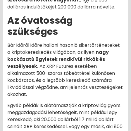
dolláros indulótőkéjét 200 000 dollárra növelte.
Az óvatosság
szükséges
Bár időről időre hallani hasonló sikertörténeteket
a kriptokereskedés világában, az ilyen
nagy
kockázatú ügyletek rendkívül ritkák és
veszélyesek.
Az XRP Futures esetében
alkalmazott 500-szoros tőkeáttétel különösen
kockázatos, és a legtöbb kereskedő számára
likvidálással végződne, ami jelentős veszteségeket
okozhat.
Egyéb példák is alátámasztják a kriptovilág gyors
meggazdagodási lehetőségeit, mint például egy
kereskedő, aki 20,000 dollárból 1.7 millió dollárt
csinált XRP kereskedéssel, vagy egy másik, aki 800