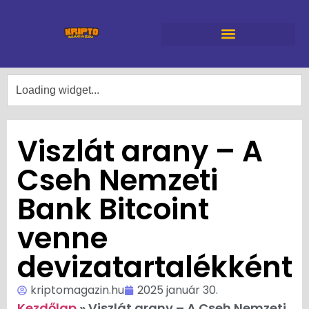
Viszlát arany – A
Cseh Nemzeti
Bank Bitcoint
venne
devizatartalékként
kriptomagazin.hu
2025 január 30.
Kezdőlap
»
Viszlát arany – A Cseh Nemzeti