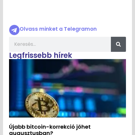
Olvass minket a Telegramon
Legfrissebb hírek
Újabb bitcoin-korrekció jöhet
augusztusban?