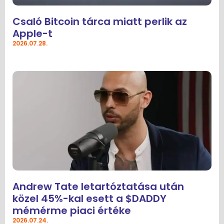
Csaló Bitcoin tárca miatt perlik az
Apple-t
2026.07.28.
Andrew Tate letartóztatása után
közel 45%-kal esett a $DADDY
mémérme piaci értéke
2026.07.24.