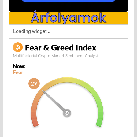
Árfolyamok