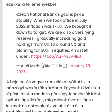
ezekkel a fejleményekkel.
Czech National Bank’s goal is price
stability. When we took office in July
2022, inflation was 17.5%. We brought it
down to target. We are also diversifying
reserves—gradually increasing gold
holdings from 0% to around 5% and
planning for 30% in equities. An asset
under…
https://t.co/Au7fwJVHEU
— Aleš Michl (@MICHLiq_)
January 29,
2025
A bejelentés vegyes reakciókat váltott ki a
pénzügyi szakértők körében. Egyesek üdvözlik a
lépést, mint a modern pénzügyi innovációk iránti
nyitottság jeleként, míg mások óvatosságra
intenek a kriptovaluták volatilitása és a
szabályozási bizonytalanságok miatt.