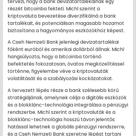
tervezi, hogy a bank devizatartalékainak egy
részét bitcoinba fekteti. Michl szerint a
kriptovaluta bevezetése diverzifikálná a bank
tartalékait, és potenciálisan magasabb hozamot
biztosítana a hagyományos eszközökhöz képest.
A Cseh Nemzeti Bank jelenlegi devizatartalékai
főként euróból és amerikai dollárból állnak. Michl
hangsúlyozta, hogy a bitcoinba történő
befektetés fokozatosan, óvatos megközelítéssel
történne, figyelembe véve a kriptovaluták
volatilitását és a szabályozási kockázatokat.
A tervezett lépés része a bank szélesebb körű
stratégiájának, amelynek célja a digitális eszközök
és a blokklánc-technológia integrálása a pénzügyi
rendszerbe. Michl szerint a kriptovaluták és a
blokklánc-technológia hosszú távon jelentős
hatással lehetnek a globális pénzügyi rendszerre,
és a Cseh Nemzeti Bank szeretne lépést tartani