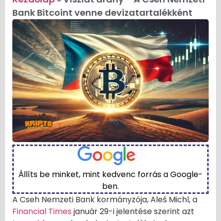
Bank Bitcoint venne devizatartalékként
Állíts be minket, mint kedvenc forrás a Google-
ben.
A Cseh Nemzeti Bank kormányzója, Aleš Michl, a
Financial Times
január 29-i jelentése szerint azt