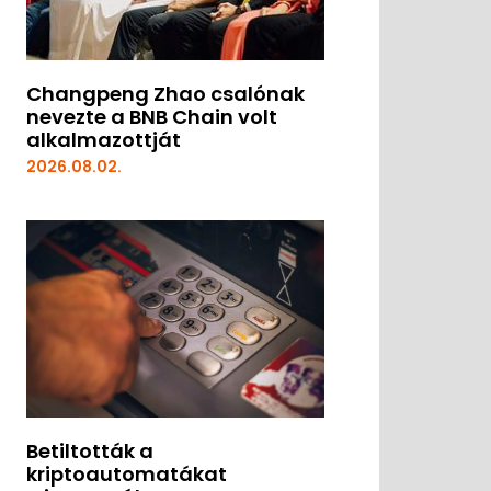
Changpeng Zhao csalónak
nevezte a BNB Chain volt
alkalmazottját
2026.08.02.
Betiltották a
kriptoautomatákat