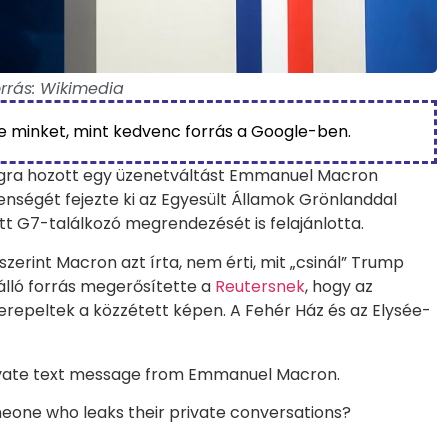
rrás: Wikimedia
be minket, mint kedvenc forrás a Google-ben.
ágra hozott egy üzenetváltást Emmanuel Macron
enségét fejezte ki az Egyesült Államok Grönlanddal
ett G7-találkozó megrendezését is felajánlotta.
erint Macron azt írta, nem érti, mit „csinál” Trump
lló forrás megerősítette a
Reutersnek
, hogy az
erepeltek a közzétett képen. A Fehér Ház és az Elysée-
ivate text message from Emmanuel Macron.
eone who leaks their private conversations?