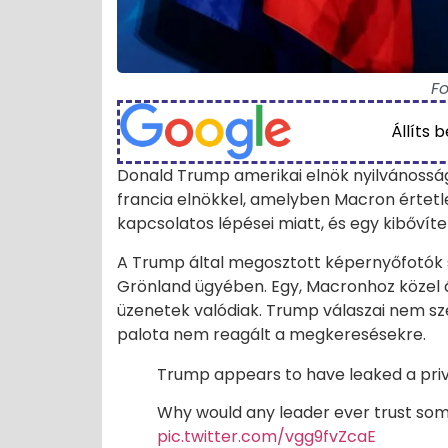
Fo
Állíts 
Donald Trump amerikai elnök nyilvánoss
francia elnökkel, amelyben Macron értetl
kapcsolatos lépései miatt, és egy kibővít
A Trump által megosztott képernyőfotók sz
Grönland ügyében. Egy, Macronhoz közel á
üzenetek valódiak. Trump válaszai nem sz
palota nem reagált a megkeresésekre.
Trump appears to have leaked a pr
Why would any leader ever trust som
pic.twitter.com/vgg9fvZcaE