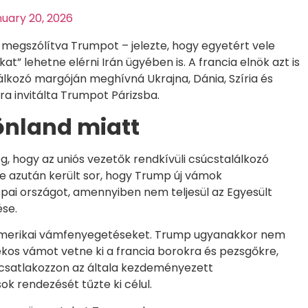
uary 20, 2026
egszólítva Trumpot – jelezte, hogy egyetért vele
at” lehetne elérni Irán ügyében is. A francia elnök azt is
álkozó margóján meghívná Ukrajna, Dánia, Szíria és
ra invitálta Trumpot Párizsba.
önland miatt
, hogy az uniós vezetők rendkívüli csúcstalálkozó
re azután került sor, hogy Trump új vámok
ai országot, amennyiben nem teljesül az Egyesült
ése.
amerikai vámfenyegetéseket. Trump ugyanakkor nem
ékos vámot vetne ki a francia borokra és pezsgőkre,
 csatlakozzon az általa kezdeményezett
ok rendezését tűzte ki célul.