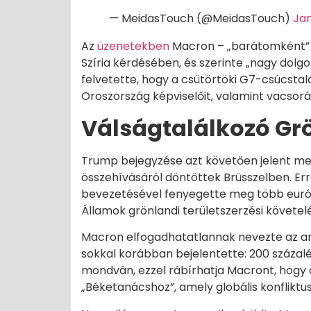
— MeidasTouch (@MeidasTouch)
Jan
Az
üzenetekben
Macron – „barátomként” m
Szíria kérdésében, és szerinte „nagy dolgok
felvetette, hogy a csütörtöki G7-csúcstal
Oroszország képviselőit, valamint vacsorá
Válságtalálkozó Gr
Trump bejegyzése azt követően jelent meg
összehívásáról döntöttek Brüsszelben. Er
bevezetésével fenyegette meg több európ
Államok grönlandi területszerzési követel
Macron elfogadhatatlannak nevezte az 
sokkal korábban bejelentette: 200 százal
mondván, ezzel rábírhatja Macront, hogy
„Béketanácshoz”, amely globális konfliktus