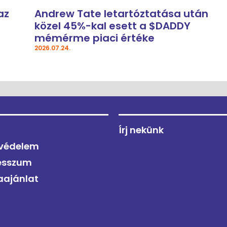
az
Andrew Tate letartóztatása után
közel 45%-kal esett a $DADDY
mémérme piaci értéke
2026.07.24.
Írj nekünk
védelem
esszum
aajánlat