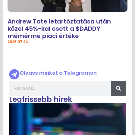
Andrew Tate letartóztatása után
közel 45%-kal esett a $DADDY
mémérme piaci értéke
2026.07.24.
Olvass minket a Telegramon
Legfrissebb hírek