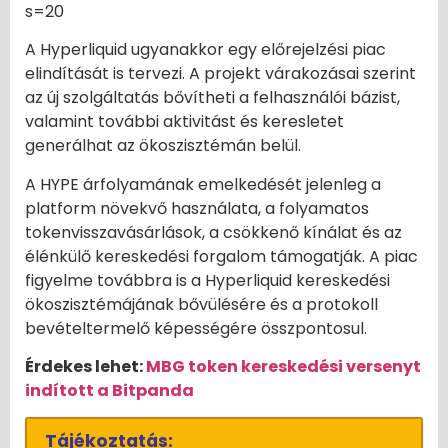
s=20
A Hyperliquid ugyanakkor egy előrejelzési piac
elindítását is tervezi. A projekt várakozásai szerint
az új szolgáltatás bővítheti a felhasználói bázist,
valamint további aktivitást és keresletet
generálhat az ökoszisztémán belül.
A HYPE árfolyamának emelkedését jelenleg a
platform növekvő használata, a folyamatos
tokenvisszavásárlások, a csökkenő kínálat és az
élénkülő kereskedési forgalom támogatják. A piac
figyelme továbbra is a Hyperliquid kereskedési
ökoszisztémájának bővülésére és a protokoll
bevételtermelő képességére összpontosul.
Érdekes lehet:
MBG token kereskedési versenyt
indított a Bitpanda
Tájékoztatás: