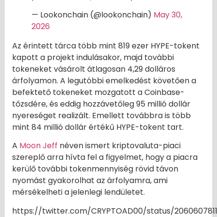
— Lookonchain (@lookonchain)
May 30,
2026
Az érintett tárca több mint 819 ezer HYPE-tokent
kapott a projekt indulásakor, majd további
tokeneket vásárolt átlagosan 4,29 dolláros
árfolyamon. A legutóbbi emelkedést követően a
befektető tokeneket mozgatott a Coinbase-
tőzsdére, és eddig hozzávetőleg 95 millió dollár
nyereséget realizált. Emellett továbbra is több
mint 84 millió dollár értékű HYPE-tokent tart.
A
Moon Jeff
néven ismert kriptovaluta-piaci
szereplő arra hívta fel a figyelmet, hogy a piacra
kerülő további tokenmennyiség rövid távon
nyomást gyakorolhat az árfolyamra, ami
mérsékelheti a jelenlegi lendületet.
https://twitter.com/CRYPTOAD00/status/2060607811