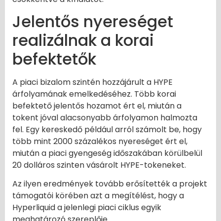
Jelentős nyereséget
realizálnak a korai
befektetők
A piaci bizalom szintén hozzájárult a HYPE
árfolyamának emelkedéséhez. Több korai
befektető jelentős hozamot ért el, miután a
tokent jóval alacsonyabb árfolyamon halmozta
fel. Egy kereskedő például arról számolt be, hogy
több mint 2000 százalékos nyereséget ért el,
miután a piaci gyengeség időszakában körülbelül
20 dolláros szinten vásárolt HYPE-tokeneket.
Az ilyen eredmények tovább erősítették a projekt
támogatói körében azt a megítélést, hogy a
Hyperliquid a jelenlegi piaci ciklus egyik
meghatározó szereplője.