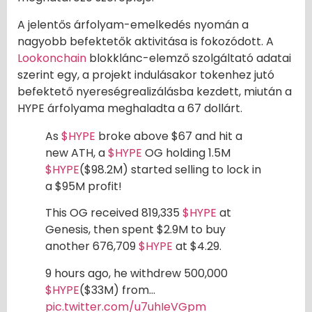
A jelentős árfolyam-emelkedés nyomán a
nagyobb befektetők aktivitása is fokozódott. A
Lookonchain
blokklánc-elemző szolgáltató adatai
szerint egy, a projekt indulásakor tokenhez jutó
befektető nyereségrealizálásba kezdett, miután a
HYPE árfolyama meghaladta a 67 dollárt.
As
$HYPE
broke above $67 and hit a
new ATH, a
$HYPE
OG holding 1.5M
$HYPE
($98.2M) started selling to lock in
a $95M profit!
This OG received 819,335
$HYPE
at
Genesis, then spent $2.9M to buy
another 676,709
$HYPE
at $4.29.
9 hours ago, he withdrew 500,000
$HYPE
($33M) from…
pic.twitter.com/u7uhIeVGpm