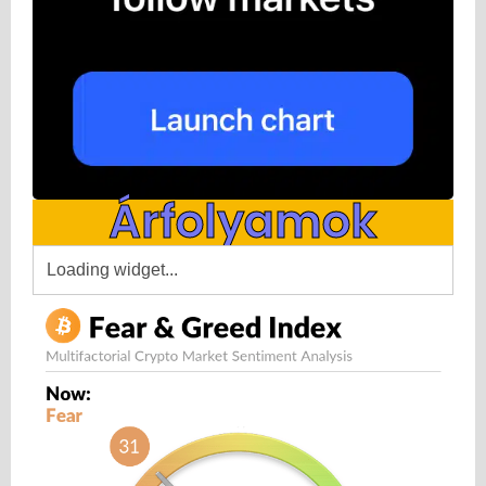
Árfolyamok