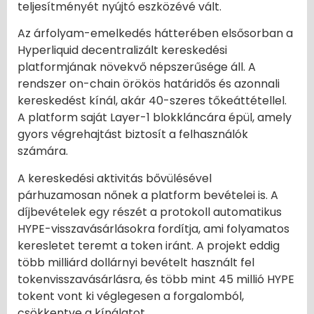
teljesítményét nyújtó eszközévé vált.
Az árfolyam-emelkedés hátterében elsősorban a
Hyperliquid decentralizált kereskedési
platformjának növekvő népszerűsége áll. A
rendszer on-chain örökös határidős és azonnali
kereskedést kínál, akár 40-szeres tőkeáttétellel.
A platform saját Layer-1 blokkláncára épül, amely
gyors végrehajtást biztosít a felhasználók
számára.
A kereskedési aktivitás bővülésével
párhuzamosan nőnek a platform bevételei is. A
díjbevételek egy részét a protokoll automatikus
HYPE-visszavásárlásokra fordítja, ami folyamatos
keresletet teremt a token iránt. A projekt eddig
több milliárd dollárnyi bevételt használt fel
tokenvisszavásárlásra, és több mint 45 millió HYPE
tokent vont ki véglegesen a forgalomból,
csökkentve a kínálatot.