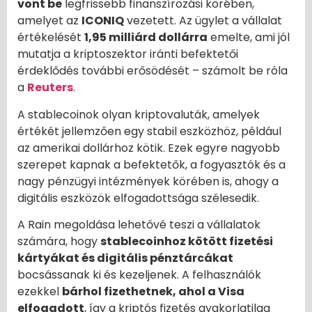
vont be
legfrissebb finanszírozási körében,
amelyet az
ICONIQ
vezetett. Az ügylet a vállalat
értékelését
1,95 milliárd dollárra
emelte, ami jól
mutatja a kriptoszektor iránti befektetői
érdeklődés további erősödését – számolt be róla
a
Reuters
.
A stablecoinok olyan kriptovaluták, amelyek
értékét jellemzően egy stabil eszközhöz, például
az amerikai dollárhoz kötik. Ezek egyre nagyobb
szerepet kapnak a befektetők, a fogyasztók és a
nagy pénzügyi intézmények körében is, ahogy a
digitális eszközök elfogadottsága szélesedik.
A Rain megoldása lehetővé teszi a vállalatok
számára, hogy
stablecoinhoz kötött fizetési
kártyákat és digitális pénztárcákat
bocsássanak ki és kezeljenek. A felhasználók
ezekkel
bárhol fizethetnek, ahol a Visa
elfogadott
, így a kriptós fizetés gyakorlatilag