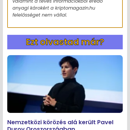
valamint a téves információkból eredő
anyagi károkért a kriptomagazin.hu
felelősséget nem vállal.
Ezt olvastad már?
Nemzetközi körözés alá került Pavel
Durov Oroszországban