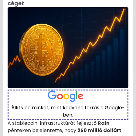
céget
Állíts be minket, mint kedvenc forrás a Google-
ben.
A stablecoin-infrastruktúrát fejlesztő
Rain
pénteken bejelentette, hogy
250 millió dollárt