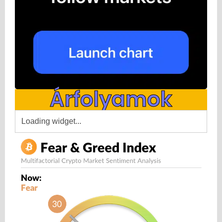
Árfolyamok