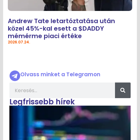
Andrew Tate letartóztatása után
közel 45%-kal esett a $DADDY
mémérme piaci értéke
2026.07.24.
Olvass minket a Telegramon
Legfrissebb hírek