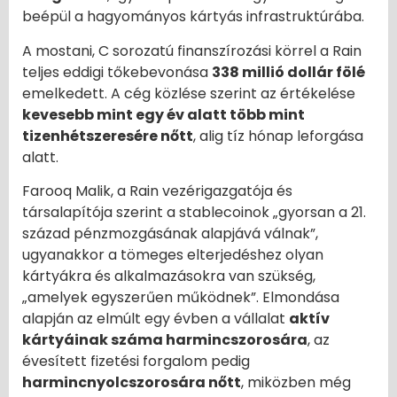
beépül a hagyományos kártyás infrastruktúrába.
A mostani, C sorozatú finanszírozási körrel a Rain
teljes eddigi tőkebevonása
338 millió dollár fölé
emelkedett. A cég közlése szerint az értékelése
kevesebb mint egy év alatt több mint
tizenhétszeresére nőtt
, alig tíz hónap leforgása
alatt.
Farooq Malik, a Rain vezérigazgatója és
társalapítója szerint a stablecoinok „gyorsan a 21.
század pénzmozgásának alapjává válnak”,
ugyanakkor a tömeges elterjedéshez olyan
kártyákra és alkalmazásokra van szükség,
„amelyek egyszerűen működnek”. Elmondása
alapján az elmúlt egy évben a vállalat
aktív
kártyáinak száma harmincszorosára
, az
évesített fizetési forgalom pedig
harmincnyolcszorosára nőtt
, miközben még