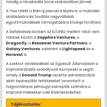
mindig a növekedés korai szakaszában járnak.
A friss tőkét a Rain új piacokra lépésre, a működés
skálázására és további nagyvállalati
együttműködések támogatására kívánja fordítani.
A befektetési körben az ICONIQ mellett részt vett
többek között a
Sapphire Ventures
, a
Dragonfly
, a
Bessemer Venture Partners
, a
Galaxy Ventures
, valamint a
Lightspeed
és a
Norwest
is.
A szektor növekedését az Egyesült Államokban a
kriptobarátabb szabályozói környezet is segíti,
amely a
Donald Trump
vezette adminisztráció
alatt kedvezőbb feltételeket teremtett a
hagyományos pénzügyi szereplők számára a
kriptotermékekkel való kísérletezéshez.
Tájékoztatás: