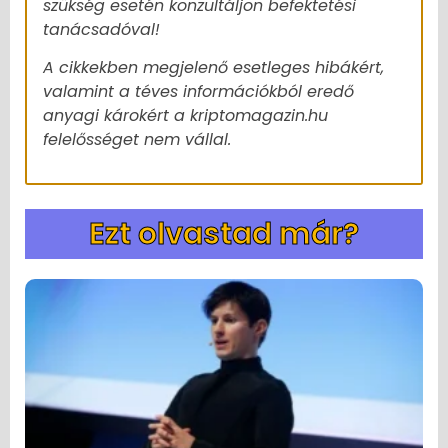
szükség esetén konzultáljon befektetési
tanácsadóval!
A cikkekben megjelenő esetleges hibákért,
valamint a téves információkból eredő
anyagi károkért a kriptomagazin.hu
felelősséget nem vállal.
Ezt olvastad már?