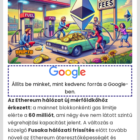
Állíts be minket, mint kedvenc forrás a Google-
ben.
Az Ethereum hálózat új mérföldkőhöz
érkezett:
a mainnet blokkonkénti gas limitje
elérte a
60 milliót
, ami négy éve nem látott szintű
végrehajtási kapacitást jelent. A változás a
közelgő
Fusaka hálózati frissítés
előtt tovább
növeli az Ethereum áteresztőképességét és