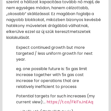
szerint a hálózat kapacitása tovább nő majd, de
nem egységes módon, hanem célzottabb,
„okosabb” skálázással. Ez magában foglalja a
nagyobb blokkokat, miközben bizonyos kevésbé
hatékony műveletek drágábbá válhatnak,
elkerülve ezzel az új szűk keresztmetszetek
kialakulását.
Expect continued growth but more
targeted / less uniform growth for next
year.
eg. one possible future is: 5x gas limit
increase together with 5x gas cost
increase for operations that are
relatively inefficient to process
Potential targets for such increases (my
current view):…
https://t.co/FkiTxJnEAq