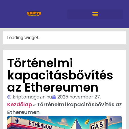
Történelmi
kapacitásbővítés
az Ethereumen
kriptomagazin.hu
2025 november 27.
Kezdőlap
»
Történelmi kapacitásbővítés az
Ethereumen