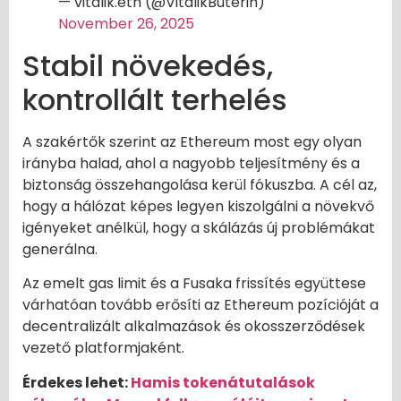
— vitalik.eth (@VitalikButerin)
November 26, 2025
Stabil növekedés,
kontrollált terhelés
A szakértők szerint az Ethereum most egy olyan
irányba halad, ahol a nagyobb teljesítmény és a
biztonság összehangolása kerül fókuszba. A cél az,
hogy a hálózat képes legyen kiszolgálni a növekvő
igényeket anélkül, hogy a skálázás új problémákat
generálna.
Az emelt gas limit és a Fusaka frissítés együttese
várhatóan tovább erősíti az Ethereum pozícióját a
decentralizált alkalmazások és okosszerződések
vezető platformjaként.
Érdekes lehet:
Hamis tokenátutalások