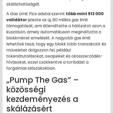
skálázhatóságát.
A Gas Limit Pics adatai szerint
több mint 513 000
validátor
jelezte az új, 60 milliós gas limit
támogatását, ami átlendítette a hálózatot azon a
küszöbön, amely automatikusan megindította a
blokkméret emelését. A nagyobb gas limit
lehetővé teszi, hogy egy blokk több tranzakciót és
műveletet dolgozzon fel, például
tokenátutalásokat, swapeket és okosszerződés-
hívásokat, ezzel csökkentve a torlódást a
forgalmas időszakokban.
„Pump The Gas” –
közösségi
kezdeményezés a
skálázásért