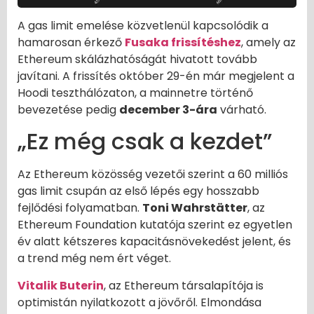
A gas limit emelése közvetlenül kapcsolódik a
hamarosan érkező
Fusaka frissítéshez
, amely az
Ethereum skálázhatóságát hivatott tovább
javítani. A frissítés október 29-én már megjelent a
Hoodi teszthálózaton, a mainnetre történő
bevezetése pedig
december 3-ára
várható.
„Ez még csak a kezdet”
Az Ethereum közösség vezetői szerint a 60 milliós
gas limit csupán az első lépés egy hosszabb
fejlődési folyamatban.
Toni Wahrstätter
, az
Ethereum Foundation kutatója szerint ez egyetlen
év alatt kétszeres kapacitásnövekedést jelent, és
a trend még nem ért véget.
Vitalik Buterin
, az Ethereum társalapítója is
optimistán nyilatkozott a jövőről. Elmondása