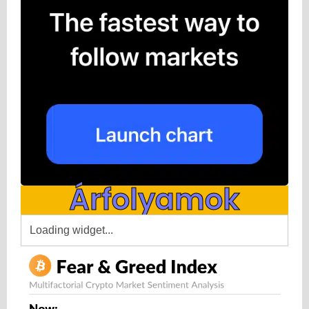
Árfolyamok