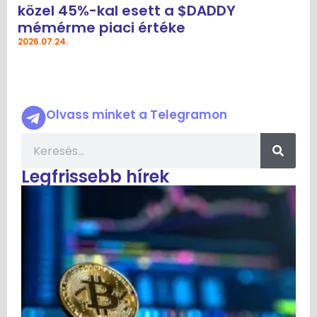
közel 45%-kal esett a $DADDY
mémérme piaci értéke
2026.07.24.
Olvass minket a Telegramon
Legfrissebb hírek