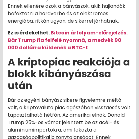
Ennek ellenére azok a bányászok, akik hajlandók
befektetni a hardverbe és az elektromos
energiába, ritkán ugyan, de sikerrel járhatnak.
Ez is érdekelhet:
Bitcoin árfolyam-előrejelzés:
Bár Trump fia felfelé nyomná, a medvék 90
000 dollárra küldenék a BTC-t
A kriptopiac reakciója a
blokk kibányászása
után
Bár az egyéni bányász sikere figyelemre méltó
volt, a kriptovaluta piac egészében visszaesés volt
tapasztalható hétfőn. Az amerikai elnök, Donald
Trump 25%-os vámot jelentett be az acél- és
alumíniumimportokra, ami fokozta a
gazdaságpolitikai bizonytalanságot. Ennek