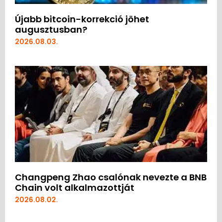
Újabb bitcoin-korrekció jöhet
augusztusban?
2026.08.03.
Changpeng Zhao csalónak nevezte a BNB
Chain volt alkalmazottját
2026.08.02.