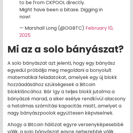
to be from CKPOOL directly.
Might have been a bitaxe. Digging in
now!
— Marshall Long (@OGBTC)
February 10,
2025
Mi az a solo bányászat?
A solo bányászat azt jelenti, hogy egy bányász
egyedül próbálja meg megoldani a bonyolult
matematikai feladatokat, amelyek egy új blokk
hozzáadásához szükségesek a Bitcoin
blokkláncához. Bár így a teljes blokk jutalma a
bányászé marad, a siker esélye rendkívül alacsony
a hatalmas számítási kapacitás miatt, amelyet a
nagy bányászpoolok együttesen képviselnek.
Ahogy a Bitcoin hálózat egyre versenyképesebbé
válik, a solo bányászat egyre nehezebbé válik.