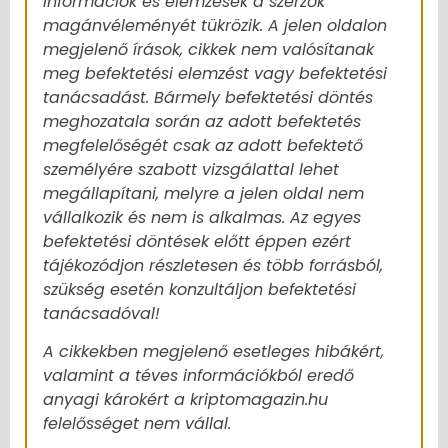
információk és elemzések a szerzők
magánvéleményét tükrözik. A jelen oldalon
megjelenő írások, cikkek nem valósítanak
meg befektetési elemzést vagy befektetési
tanácsadást. Bármely befektetési döntés
meghozatala során az adott befektetés
megfelelőségét csak az adott befektető
személyére szabott vizsgálattal lehet
megállapítani, melyre a jelen oldal nem
vállalkozik és nem is alkalmas. Az egyes
befektetési döntések előtt éppen ezért
tájékozódjon részletesen és több forrásból,
szükség esetén konzultáljon befektetési
tanácsadóval!
A cikkekben megjelenő esetleges hibákért,
valamint a téves információkból eredő
anyagi károkért a kriptomagazin.hu
felelősséget nem vállal.