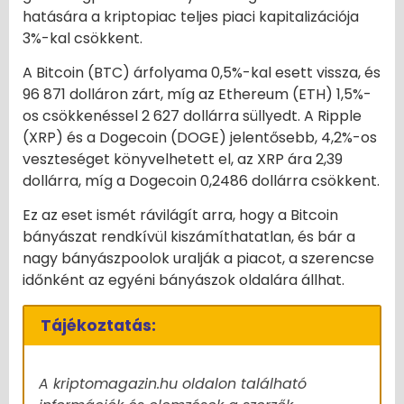
hatására a kriptopiac teljes piaci kapitalizációja
3%-kal csökkent.
A Bitcoin (BTC) árfolyama 0,5%-kal esett vissza, és
96 871 dolláron zárt, míg az Ethereum (ETH) 1,5%-
os csökkenéssel 2 627 dollárra süllyedt. A Ripple
(XRP) és a Dogecoin (DOGE) jelentősebb, 4,2%-os
veszteséget könyvelhetett el, az XRP ára 2,39
dollárra, míg a Dogecoin 0,2486 dollárra csökkent.
Ez az eset ismét rávilágít arra, hogy a Bitcoin
bányászat rendkívül kiszámíthatatlan, és bár a
nagy bányászpoolok uralják a piacot, a szerencse
időnként az egyéni bányászok oldalára állhat.
Tájékoztatás:
A kriptomagazin.hu oldalon található