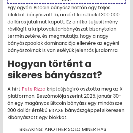
Egy egyéni Bitcoin bányász hétfőn egy teljes
blokkot bányászott ki, amiért körülbelül 300 000
dolláros jutalmat kapott. Ez a ritka teljesítmény
rávilágít a kriptovaluta-bányászat bizonytalan
természetére, és megmutatja, hogy a nagy
bányászpoolok dominanciája ellenére az egyéni
bányászoknak is van esélyük jelentős jutalomra.
Hogyan történt a
sikeres bányászat?
A hírt
Pete Rizzo
kriptoújságíró osztotta meg az X
platformon. Beszámolója szerint 2025. január 30-
án egy magányos Bitcoin bányász egy mindössze
200 dollár értékű BitAXE bányászgéppel sikeresen
kibányászott egy blokkot.
BREAKING: ANOTHER SOLO MINER HAS