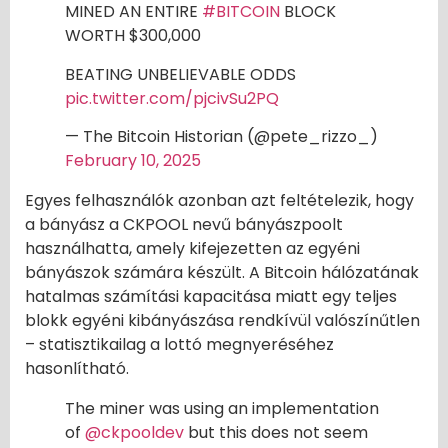
MINED AN ENTIRE
#BITCOIN
BLOCK
WORTH $300,000
BEATING UNBELIEVABLE ODDS
pic.twitter.com/pjcivSu2PQ
— The Bitcoin Historian (@pete_rizzo_)
February 10, 2025
Egyes felhasználók azonban azt feltételezik, hogy
a bányász a CKPOOL nevű bányászpoolt
használhatta, amely kifejezetten az egyéni
bányászok számára készült. A Bitcoin hálózatának
hatalmas számítási kapacitása miatt egy teljes
blokk egyéni kibányászása rendkívül valószínűtlen
– statisztikailag a lottó megnyeréséhez
hasonlítható.
The miner was using an implementation
of
@ckpooldev
but this does not seem