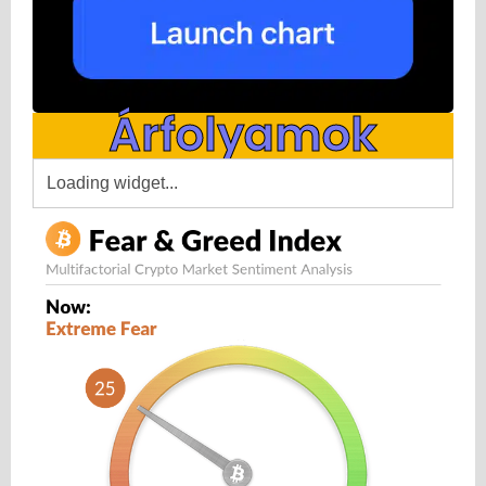
Árfolyamok