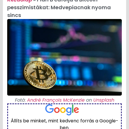
pesszimistákat: Medvepiacnak nyoma
sincs
Fotó:
André François McKenzie
on
Unsplash
Állíts be minket, mint kedvenc forrás a Google-
ben.