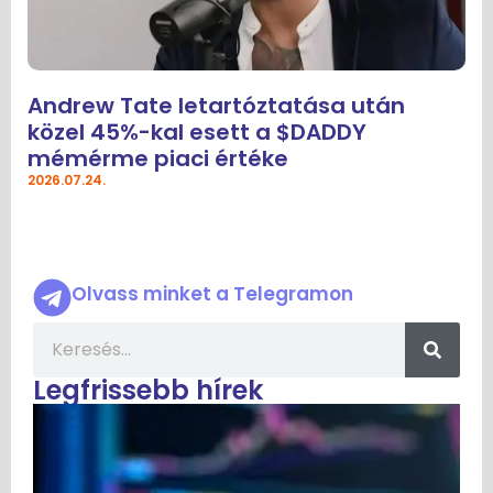
Andrew Tate letartóztatása után
közel 45%-kal esett a $DADDY
mémérme piaci értéke
2026.07.24.
Olvass minket a Telegramon
Legfrissebb hírek