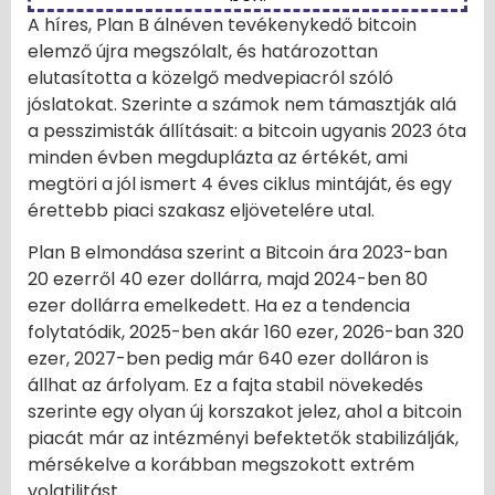
A híres, Plan B álnéven tevékenykedő bitcoin
elemző újra megszólalt, és határozottan
elutasította a közelgő medvepiacról szóló
jóslatokat. Szerinte a számok nem támasztják alá
a pesszimisták állításait: a bitcoin ugyanis 2023 óta
minden évben megduplázta az értékét, ami
megtöri a jól ismert 4 éves ciklus mintáját, és egy
érettebb piaci szakasz eljövetelére utal.
Plan B elmondása szerint a Bitcoin ára 2023-ban
20 ezerről 40 ezer dollárra, majd 2024-ben 80
ezer dollárra emelkedett. Ha ez a tendencia
folytatódik, 2025-ben akár 160 ezer, 2026-ban 320
ezer, 2027-ben pedig már 640 ezer dolláron is
állhat az árfolyam. Ez a fajta stabil növekedés
szerinte egy olyan új korszakot jelez, ahol a bitcoin
piacát már az intézményi befektetők stabilizálják,
mérsékelve a korábban megszokott extrém
volatilitást.