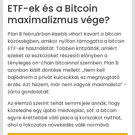
ETF-ek és a Bitcoin
maximalizmus vége?
Plan B februárban kisebb vihart kavart a bitcoin
közösségben, amikor nyíltan támogatta a bitcoin
ETF-ek használatát. Többen kritizálták, amiért
ezeket az eszközöket részesíti előnyben a
tényleges on-chain bitcoinnal szemben. Plan B
azonban kiállt döntése mellett: „Nem kell
bajlódnom a privát kulcsokkal, ez megnyugtató
érzés. Azt hiszem, már nem vagyok maximalista” –
zárta gondolatait.
Az elemző szerint tehát semmi jele annak, hogy
közeledne egy újabb medvepiac, sőt: a bitcoin
egyre érettebbé váló piaca új korszakot nyithat,
ahol a fokozatos növekedés válik normává.