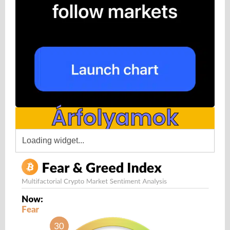
Árfolyamok