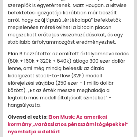
szereplők is egyetértenek. Matt Hougan, a Bitwise
befektetési igazgatója korábban már beszélt
arról, hogy az új típusú „értékalapú” befektetők
megjelenése mérsékelheti a bitcoin piacon
megszokott erőteljes visszahúzódásokat, és egy
stabilabb árfolyammozgást eredményezhet.
Plan B hozzátette: az említett árfolyamnövekedés
(80k + 160k + 320k + 640k) átlaga 300 ezer dollár
lenne, ami még mindig beleesik az általa
kidolgozott stock-to-flow (S2F) modell
előrejelzési sávjába (250 ezer – 1 millió dollár
között). „Ez az érték messze meghaladja a
legtöbb más modell által jósolt szinteket” –
hangsúlyozta.
Olvasd el ezt is:
Elon Musk: Az amerikai
kormány „varázslatos pénzszámítógépekkel”
nyomtatja a dollárt