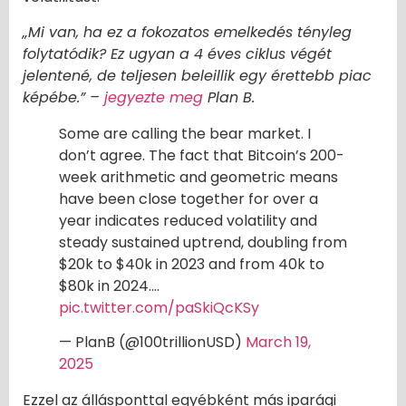
„Mi van, ha ez a fokozatos emelkedés tényleg
folytatódik? Ez ugyan a 4 éves ciklus végét
jelentené, de teljesen beleillik egy érettebb piac
képébe.” –
jegyezte meg
Plan B.
Some are calling the bear market. I
don’t agree. The fact that Bitcoin’s 200-
week arithmetic and geometric means
have been close together for over a
year indicates reduced volatility and
steady sustained uptrend, doubling from
$20k to $40k in 2023 and from 40k to
$80k in 2024.…
pic.twitter.com/paSkiQcKSy
— PlanB (@100trillionUSD)
March 19,
2025
Ezzel az állásponttal egyébként más iparági