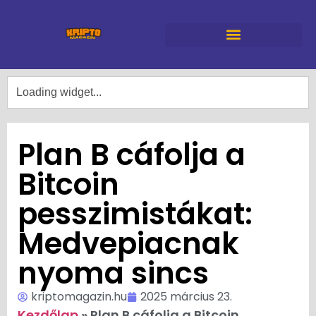
Plan B cáfolja a
Bitcoin
pesszimistákat:
Medvepiacnak
nyoma sincs
kriptomagazin.hu
2025 március 23.
Kezdőlap
»
Plan B cáfolja a Bitcoin