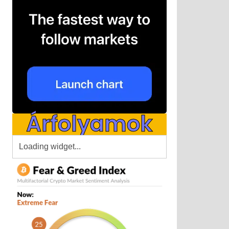
Árfolyamok