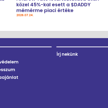
közel 45%-kal esett a $DADDY
mémérme piaci értéke
2026.07.24.
Írj nekünk
védelem
esszum
aajánlat